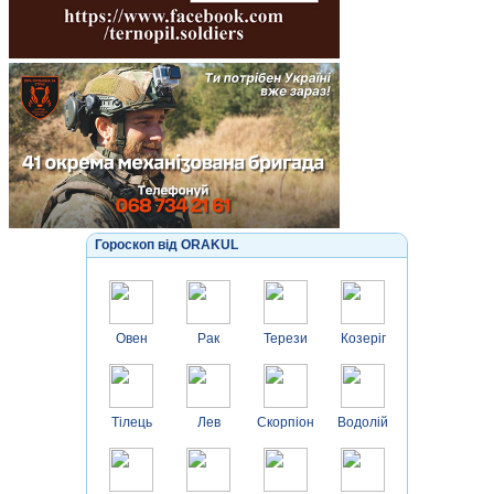
Гороскоп від ORAKUL
Овен
Рак
Терези
Козеріг
Тілець
Лев
Скорпіон
Водолій