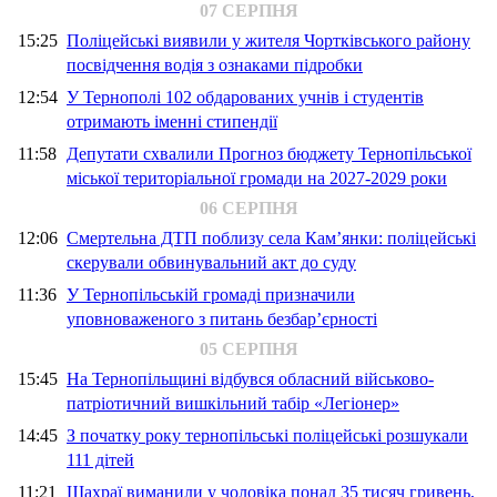
07 СЕРПНЯ
15:25
Поліцейські виявили у жителя Чортківського району
посвідчення водія з ознаками підробки
12:54
У Тернополі 102 обдарованих учнів і студентів
отримають іменні стипендії
11:58
Депутати схвалили Прогноз бюджету Тернопільської
міської територіальної громади на 2027-2029 роки
06 СЕРПНЯ
12:06
Смертельна ДТП поблизу села Кам’янки: поліцейські
скерували обвинувальний акт до суду
11:36
У Тернопільській громаді призначили
уповноваженого з питань безбар’єрності
05 СЕРПНЯ
15:45
На Тернопільщині відбувся обласний військово-
патріотичний вишкільний табір «Легіонер»
14:45
З початку року тернопільські поліцейські розшукали
111 дітей
11:21
Шахраї виманили у чоловіка понад 35 тисяч гривень,