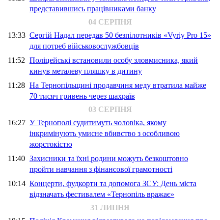
представившись працівниками банку
04 СЕРПНЯ
13:33
Сергій Надал передав 50 безпілотників «Vyriy Pro 15»
для потреб військовослужбовців
11:52
Поліцейські встановили особу зловмисника, який
кинув металеву пляшку в дитину
11:28
На Тернопільщині продавчиня меду втратила майже
70 тисяч гривень через шахраїв
03 СЕРПНЯ
16:27
У Тернополі судитимуть чоловіка, якому
інкримінують умисне вбивство з особливою
жорстокістю
11:40
Захисники та їхні родини можуть безкоштовно
пройти навчання з фінансової грамотності
10:14
Концерти, фудкорти та допомога ЗСУ: День міста
відзначать фестивалем «Тернопіль вражає»
31 ЛИПНЯ