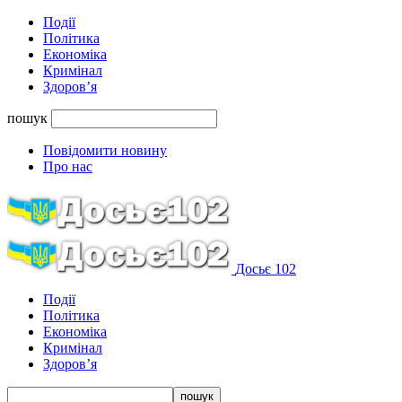
Події
Політика
Економіка
Кримінал
Здоров’я
пошук
Повідомити новину
Про нас
Досьє 102
Події
Політика
Економіка
Кримінал
Здоров’я