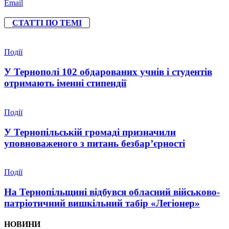
Email
СТАТТІ ПО ТЕМІ
Події
У Тернополі 102 обдарованих учнів і студентів
отримають іменні стипендії
Події
У Тернопільській громаді призначили
уповноваженого з питань безбар’єрності
Події
На Тернопільщині відбувся обласний військово-
патріотичний вишкільний табір «Легіонер»
НОВИНИ