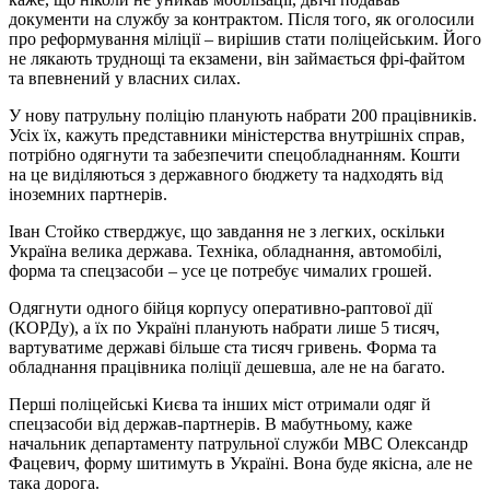
документи на службу за контрактом. Після того, як оголосили
про реформування міліції – вирішив стати поліцейським. Його
не лякають труднощі та екзамени, він займається фрі-файтом
та впевнений у власних силах.
У нову патрульну поліцію планують набрати 200 працівників.
Усіх їх, кажуть представники міністерства внутрішніх справ,
потрібно одягнути та забезпечити спецобладнанням. Кошти
на це виділяються з державного бюджету та надходять від
іноземних партнерів.
Іван Стойко стверджує, що завдання не з легких, оскільки
Україна велика держава. Техніка, обладнання, автомобілі,
форма та спецзасоби – усе це потребує чималих грошей.
Одягнути одного бійця корпусу оперативно-раптової дії
(КОРДу), а їх по Україні планують набрати лише 5 тисяч,
вартуватиме державі більше ста тисяч гривень. Форма та
обладнання працівника поліції дешевша, але не на багато.
Перші поліцейські Києва та інших міст отримали одяг й
спецзасоби від держав-партнерів. В мабутньому, каже
начальник департаменту патрульної служби МВС Олександр
Фацевич, форму шитимуть в Україні. Вона буде якісна, але не
така дорога.