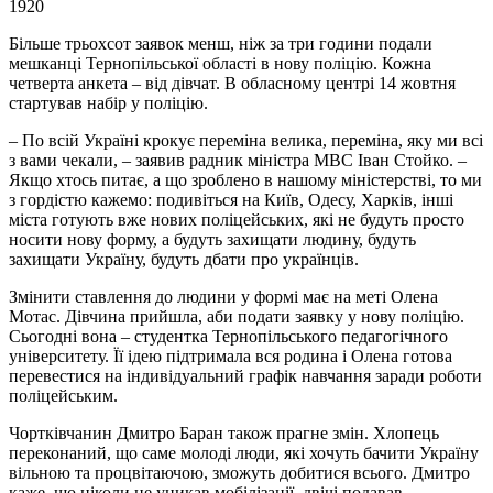
1920
Більше трьохсот заявок менш, ніж за три години подали
мешканці Тернопільської області в нову поліцію. Кожна
четверта анкета – від дівчат. В обласному центрі 14 жовтня
стартував набір у поліцію.
– По всій Україні крокує переміна велика, переміна, яку ми всі
з вами чекали, – заявив радник міністра МВС Іван Стойко. –
Якщо хтось питає, а що зроблено в нашому міністерстві, то ми
з гордістю кажемо: подивіться на Київ, Одесу, Харків, інші
міста готують вже нових поліцейських, які не будуть просто
носити нову форму, а будуть захищати людину, будуть
захищати Україну, будуть дбати про українців.
Змінити ставлення до людини у формі має на меті Олена
Мотас. Дівчина прийшла, аби подати заявку у нову поліцію.
Сьогодні вона – студентка Тернопільського педагогічного
університету. Її ідею підтримала вся родина і Олена готова
перевестися на індивідуальний графік навчання заради роботи
поліцейським.
Чортківчанин Дмитро Баран також прагне змін. Хлопець
переконаний, що саме молоді люди, які хочуть бачити Україну
вільною та процвітаючою, зможуть добитися всього. Дмитро
каже, що ніколи не уникав мобілізації, двічі подавав