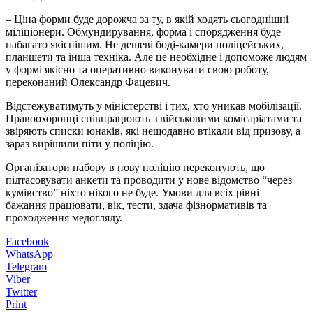
– Ціна форми буде дорожча за ту, в якій ходять сьогоднішні
міліціонери. Обмундирування, форма і спорядження буде
набагато якіснішим. Не дешеві боді-камери поліцейських,
планшети та інша техніка. Але це необхідне і допоможе людям
у формі якісно та оперативно виконувати свою роботу, –
переконаний Олександр Фацевич.
Відстежуватимуть у міністерстві і тих, хто уникав мобілізації.
Правоохоронці співпрацюють з військовими комісаріатами та
звіряють списки юнаків, які нещодавно втікали від призову, а
зараз вирішили піти у поліцію.
Організатори набору в нову поліцію переконують, що
підтасовувати анкети та проводити у нове відомство “через
кумівство” ніхто нікого не буде. Умови для всіх рівні –
бажання працювати, вік, тести, здача фізнормативів та
проходження медогляду.
Facebook
WhatsApp
Telegram
Viber
Twitter
Print