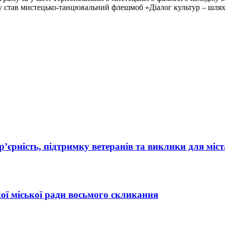
у став мистецько-танцювальний флешмоб «Діалог культур – шлях 
’єрність, підтримку ветеранів та виклики для міст
ї міської ради восьмого скликання