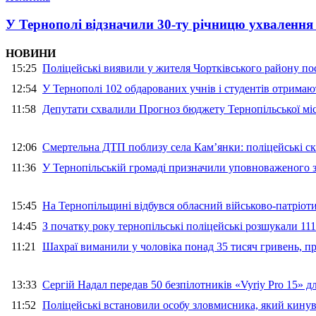
У Тернополі відзначили 30-ту річницю ухвалення
НОВИНИ
15:25
Поліцейські виявили у жителя Чортківського району пос
12:54
У Тернополі 102 обдарованих учнів і студентів отримают
11:58
Депутати схвалили Прогноз бюджету Тернопільської міс
12:06
Смертельна ДТП поблизу села Кам’янки: поліцейські ск
11:36
У Тернопільській громаді призначили уповноваженого з
15:45
На Тернопільщині відбувся обласний військово-патріот
14:45
З початку року тернопільські поліцейські розшукали 111
11:21
Шахраї виманили у чоловіка понад 35 тисяч гривень, 
13:33
Сергій Надал передав 50 безпілотників «Vyriy Pro 15» 
11:52
Поліцейські встановили особу зловмисника, який кину