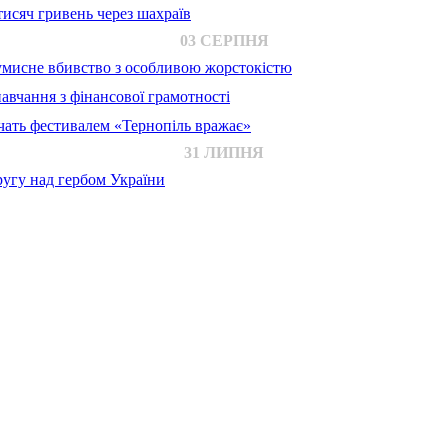
исяч гривень через шахраїв
03 СЕРПНЯ
 умисне вбивство з особливою жорстокістю
авчання з фінансової грамотності
ачать фестивалем «Тернопіль вражає»
31 ЛИПНЯ
ругу над гербом України