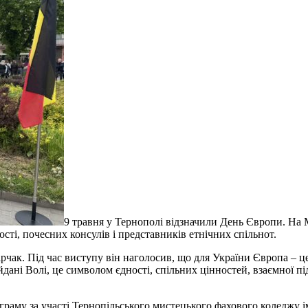
9 травня у Тернополі відзначили День Європи. На 
сті, почесних консулів і представників етнічних спільнот.
Гірчак. Під час виступу він наголосив, що для України Європа – це
дані Волі, це символом єдності, спільних цінностей, взаємної 
граму за участі Тернопільського мистецького фахового коледжу 