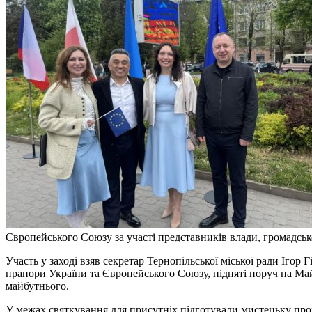
Європейського Союзу за участі представників влади, громадсько
Участь у заході взяв секретар Тернопільської міської ради Ігор 
прапори України та Європейського Союзу, підняті поруч на Май
майбутнього.
У межах святкування для присутніх підготували мистецьку про