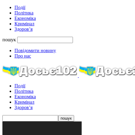
Події
Політика
Економіка
Кримінал
Здоров’я
пошук
Повідомити новину
Про нас
Події
Політика
Економіка
Кримінал
Здоров’я