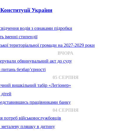
 Конституції України
відчення водія з ознаками підробки
ь іменні стипендії
ької територіальної громади на 2027-2029 роки
ВЧОРА
ерували обвинувальний акт до суду
 питань безбар’єрності
05 СЕРПНЯ
ичний вишкільний табір «Легіонер»
 дітей
представившись працівниками банку
04 СЕРПНЯ
для потреб військовослужбовців
в металеву пляшку в дитину