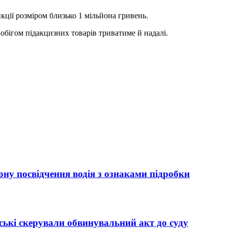
ції розміром близько 1 мільйона гривень.
бігом підакцизних товарів триватиме й надалі.
ну посвідчення водія з ознаками підробки
ькі скерували обвинувальний акт до суду