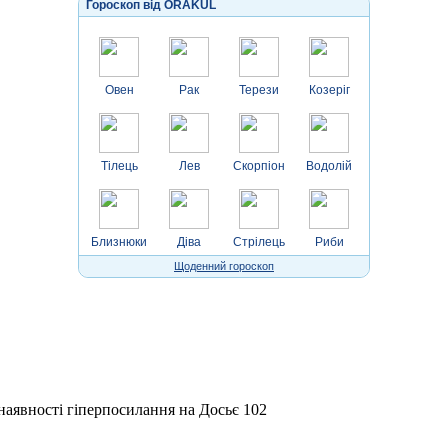
Гороскоп від ORAKUL
Овен
Рак
Терези
Козеріг
Тілець
Лев
Скорпіон
Водолій
Близнюки
Діва
Стрілець
Риби
Щоденний гороскоп
 наявності гіперпосилання на Досьє 102