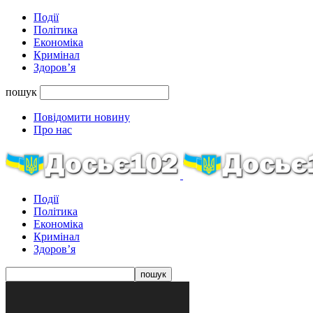
Події
Політика
Економіка
Кримінал
Здоров’я
пошук
Повідомити новину
Про нас
Події
Політика
Економіка
Кримінал
Здоров’я