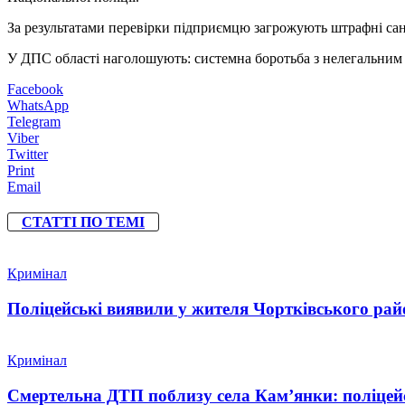
За результатами перевірки підприємцю загрожують штрафні санк
У ДПС області наголошують: системна боротьба з нелегальним о
Facebook
WhatsApp
Telegram
Viber
Twitter
Print
Email
СТАТТІ ПО ТЕМІ
Кримінал
Поліцейські виявили у жителя Чортківського райо
Кримінал
Смертельна ДТП поблизу села Кам’янки: поліцейс