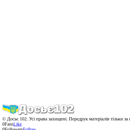
© Досьє 102. Усі права захищені. Передрук матеріалів тільки за
0
Fans
Like
0
Followers
Follow