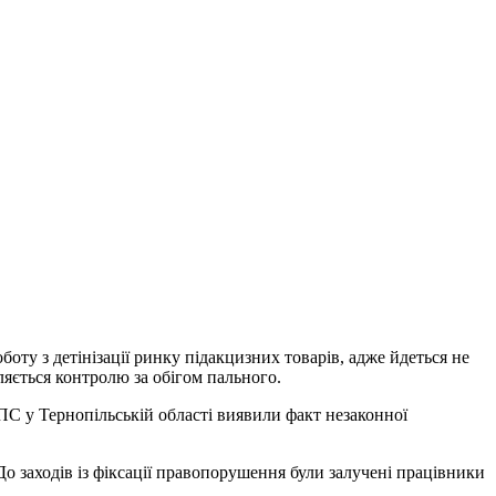
оту з детінізації ринку підакцизних товарів, адже йдеться не
ляється контролю за обігом пального.
ПС у Тернопільській області виявили факт незаконної
До заходів із фіксації правопорушення були залучені працівники