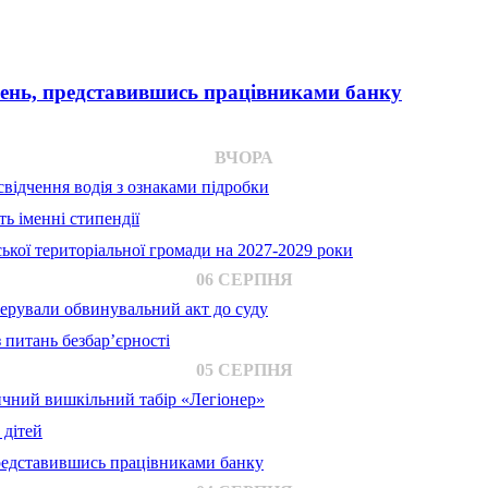
вень, представившись працівниками банку
ВЧОРА
відчення водія з ознаками підробки
ь іменні стипендії
ької територіальної громади на 2027-2029 роки
06 СЕРПНЯ
ерували обвинувальний акт до суду
 питань безбар’єрності
05 СЕРПНЯ
ичний вишкільний табір «Легіонер»
 дітей
представившись працівниками банку