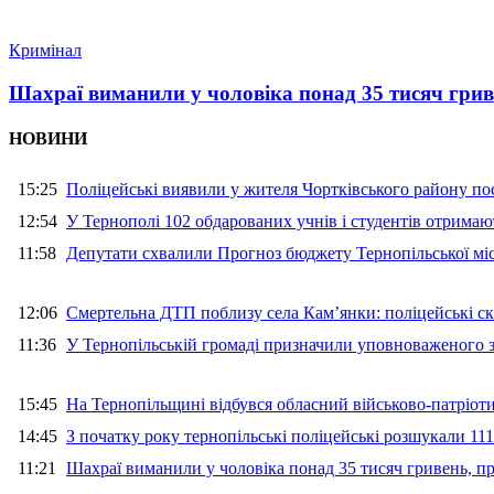
Кримінал
Шахраї виманили у чоловіка понад 35 тисяч гри
НОВИНИ
15:25
Поліцейські виявили у жителя Чортківського району пос
12:54
У Тернополі 102 обдарованих учнів і студентів отримают
11:58
Депутати схвалили Прогноз бюджету Тернопільської міс
12:06
Смертельна ДТП поблизу села Кам’янки: поліцейські ск
11:36
У Тернопільській громаді призначили уповноваженого з
15:45
На Тернопільщині відбувся обласний військово-патріот
14:45
З початку року тернопільські поліцейські розшукали 111
11:21
Шахраї виманили у чоловіка понад 35 тисяч гривень, 