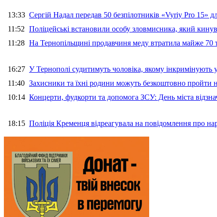
13:33
Сергій Надал передав 50 безпілотників «Vyriy Pro 15» 
11:52
Поліцейські встановили особу зловмисника, який кину
11:28
На Тернопільщині продавчиня меду втратила майже 70 т
16:27
У Тернополі судитимуть чоловіка, якому інкримінують
11:40
Захисники та їхні родини можуть безкоштовно пройти н
10:14
Концерти, фудкорти та допомога ЗСУ: День міста відзн
18:15
Поліція Кременця відреагувала на повідомлення про на