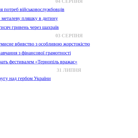
04 СЕРПНЯ
для потреб військовослужбовців
в металеву пляшку в дитину
исяч гривень через шахраїв
03 СЕРПНЯ
 умисне вбивство з особливою жорстокістю
авчання з фінансової грамотності
ачать фестивалем «Тернопіль вражає»
31 ЛИПНЯ
ругу над гербом України