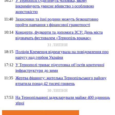
16:27
У Тернополі судитимуть чоловіка, якому
інкримінують умисне вбивство з особливою
жорстокістю
11:40
Захисники та їхні родини можуть безкоштовно
пройти навчання з фінансової грамотності
10:14
Концерти, фудкорти та допомога ЗСУ: День міста
відзначать фестивалем «Тернопіль вражає»
31 ЛИПНЯ
18:15
Поліція Кременця відреагувала на повідомлення про
наругу над гербом України
17:12
У Тернополі триває підготовка об’єктів критичної
інфраструктури до зими
11:35
Жертва фішингу: жителька Тернопільського району
втратила понад 42 тисячі гривень
30 ЛИПНЯ
17:53
На Тернопільщині задекларували майже 400 одиниць
зброї