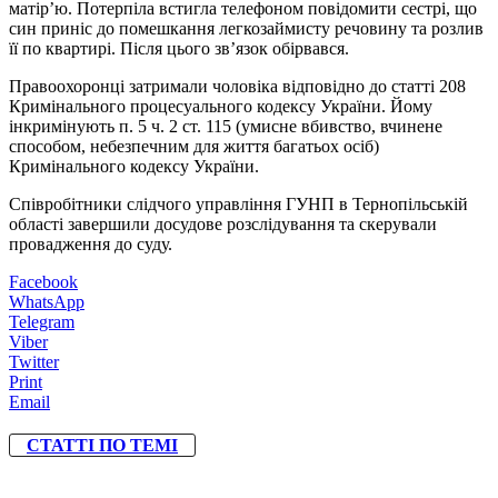
матір’ю. Потерпіла встигла телефоном повідомити сестрі, що
син приніс до помешкання легкозаймисту речовину та розлив
її по квартирі. Після цього зв’язок обірвався.
Правоохоронці затримали чоловіка відповідно до статті 208
Кримінального процесуального кодексу України. Йому
інкримінують п. 5 ч. 2 ст. 115 (умисне вбивство, вчинене
способом, небезпечним для життя багатьох осіб)
Кримінального кодексу України.
Співробітники слідчого управління ГУНП в Тернопільській
області завершили досудове розслідування та скерували
провадження до суду.
Facebook
WhatsApp
Telegram
Viber
Twitter
Print
Email
СТАТТІ ПО ТЕМІ