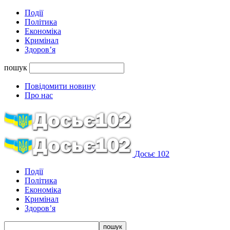
Події
Політика
Економіка
Кримінал
Здоров’я
пошук
Повідомити новину
Про нас
Досьє 102
Події
Політика
Економіка
Кримінал
Здоров’я