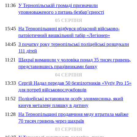
11:36
У Тернопільській громаді призначили
уповноваженого з питань безбар’єрності
05 СЕРПНЯ
15:45
На Тернопільщині відбувся обласний військово-
патріотичний вишкільний табір «Легіонер»
14:45
З початку року тернопільські поліцейські розшукали
111 дітей
11:21
Шахраї виманили у чоловіка понад 35 тисяч гривень,
представившись працівниками банку
04 СЕРПНЯ
13:33
Сергій Надал передав 50 безпілотників «Vyriy Pro 15»
для потреб військовослужбовців
11:52
Поліцейські встановили особу зловмисника, який
кинув металеву пляшку в дитину
11:28
На Тернопільщині продавчиня меду втратила майже
70 тисяч гривень через шахраїв
03 СЕРПНЯ