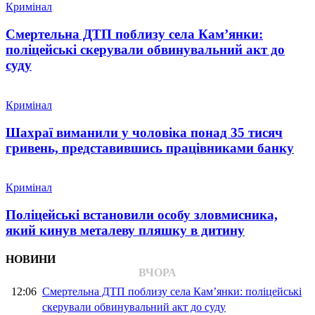
Кримінал
Смертельна ДТП поблизу села Кам’янки:
поліцейські скерували обвинувальний акт до
суду
Кримінал
Шахраї виманили у чоловіка понад 35 тисяч
гривень, представившись працівниками банку
Кримінал
Поліцейські встановили особу зловмисника,
який кинув металеву пляшку в дитину
НОВИНИ
ВЧОРА
12:06
Смертельна ДТП поблизу села Кам’янки: поліцейські
скерували обвинувальний акт до суду