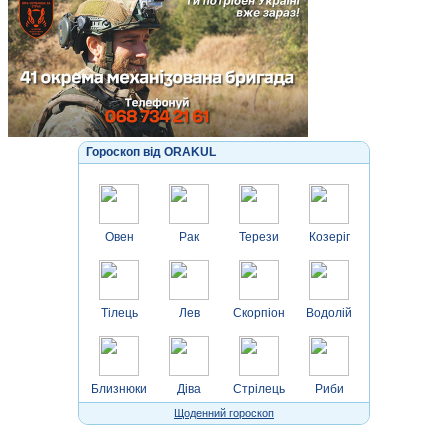
Гороскоп від ORAKUL
Овен
Рак
Терези
Козеріг
Тілець
Лев
Скорпіон
Водолій
Близнюки
Діва
Стрілець
Риби
Щоденний гороскоп