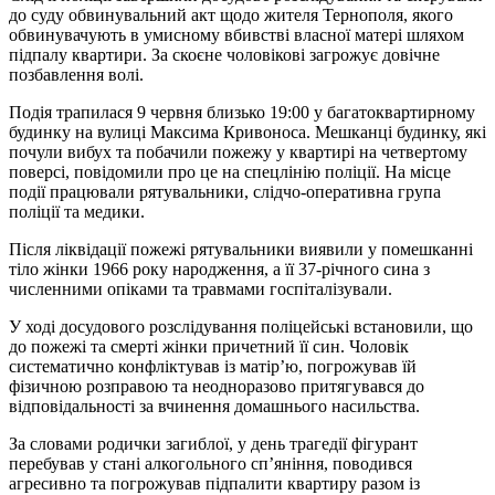
до суду обвинувальний акт щодо жителя Тернополя, якого
обвинувачують в умисному вбивстві власної матері шляхом
підпалу квартири. За скоєне чоловікові загрожує довічне
позбавлення волі.
Подія трапилася 9 червня близько 19:00 у багатоквартирному
будинку на вулиці Максима Кривоноса. Мешканці будинку, які
почули вибух та побачили пожежу у квартирі на четвертому
поверсі, повідомили про це на спецлінію поліції. На місце
події працювали рятувальники, слідчо-оперативна група
поліції та медики.
Після ліквідації пожежі рятувальники виявили у помешканні
тіло жінки 1966 року народження, а її 37-річного сина з
численними опіками та травмами госпіталізували.
У ході досудового розслідування поліцейські встановили, що
до пожежі та смерті жінки причетний її син. Чоловік
систематично конфліктував із матір’ю, погрожував їй
фізичною розправою та неодноразово притягувався до
відповідальності за вчинення домашнього насильства.
За словами родички загиблої, у день трагедії фігурант
перебував у стані алкогольного сп’яніння, поводився
агресивно та погрожував підпалити квартиру разом із