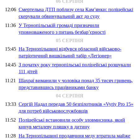
06 СЕРПНЯ
12:06
Смертельна ДТП поблизу села Кам’янки: поліцейські
скерували обвинувальний акт до суду
11:36
У Тернопільській громаді призначили
уповноваженого з питань безбар’єрності
05 СЕРПНЯ
15:45
На Тернопільщині відбувся обласний військово-
патріотичний вишкільний табір «Легіонер»
14:45
З початку року тернопільські поліцейські розшукали
111 дітей
11:21
Шахраї виманили у чоловіка понад 35 тисяч гривень,
представившись працівниками банку
04 СЕРПНЯ
13:33
Сергій Надал передав 50 безпілотників «Vyriy Pro 15»
для потреб військовослужбовців
11:52
Поліцейські встановили особу зловмисника, який
кинув металеву пляшку в дитину
11:28
На Тернопільщині продавчиня меду втратила майже