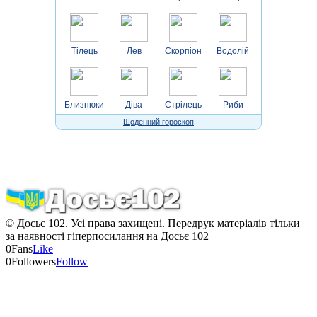
Тілець
Лев
Скорпіон
Водолій
Близнюки
Діва
Стрілець
Риби
Щоденний гороскоп
© Досьє 102. Усі права захищені. Передрук матеріалів тільки
за наявності гіперпосилання на Досьє 102
0
Fans
Like
0
Followers
Follow