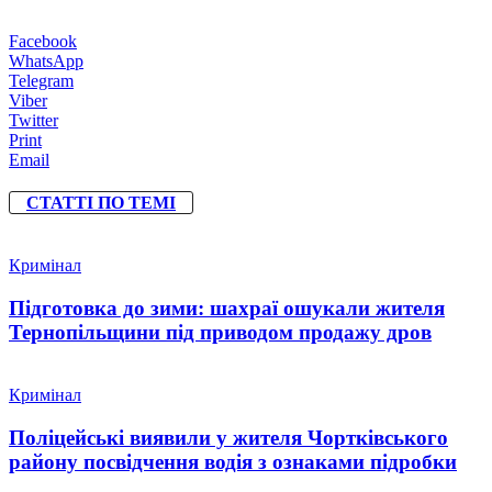
Facebook
WhatsApp
Telegram
Viber
Twitter
Print
Email
СТАТТІ ПО ТЕМІ
Кримінал
Підготовка до зими: шахраї ошукали жителя
Тернопільщини під приводом продажу дров
Кримінал
Поліцейські виявили у жителя Чортківського
району посвідчення водія з ознаками підробки