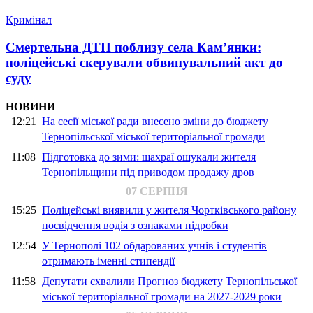
Кримінал
Смертельна ДТП поблизу села Кам’янки:
поліцейські скерували обвинувальний акт до
суду
НОВИНИ
12:21
На сесії міської ради внесено зміни до бюджету
Тернопільської міської територіальної громади
11:08
Підготовка до зими: шахраї ошукали жителя
Тернопільщини під приводом продажу дров
07 СЕРПНЯ
15:25
Поліцейські виявили у жителя Чортківського району
посвідчення водія з ознаками підробки
12:54
У Тернополі 102 обдарованих учнів і студентів
отримають іменні стипендії
11:58
Депутати схвалили Прогноз бюджету Тернопільської
міської територіальної громади на 2027-2029 роки