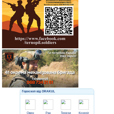
Гороскоп від ORAKUL
Овен
Рак
Терези
Козеріг