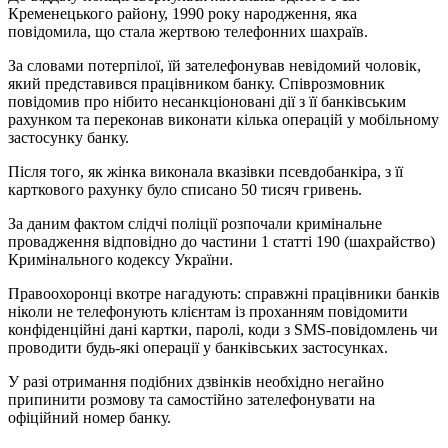
Кременецького району, 1990 року народження, яка
повідомила, що стала жертвою телефонних шахраїв.
За словами потерпілої, їй зателефонував невідомий чоловік,
який представився працівником банку. Співрозмовник
повідомив про нібито несанкціоновані дії з її банківським
рахунком та переконав виконати кілька операцій у мобільному
застосунку банку.
Після того, як жінка виконала вказівки псевдобанкіра, з її
карткового рахунку було списано 50 тисяч гривень.
За даним фактом слідчі поліції розпочали кримінальне
провадження відповідно до частини 1 статті 190 (шахрайство)
Кримінального кодексу України.
Правоохоронці вкотре нагадують: справжні працівники банків
ніколи не телефонують клієнтам із проханням повідомити
конфіденційні дані картки, паролі, коди з SMS-повідомлень чи
проводити будь-які операції у банківських застосунках.
У разі отримання подібних дзвінків необхідно негайно
припинити розмову та самостійно зателефонувати на
офіційний номер банку.