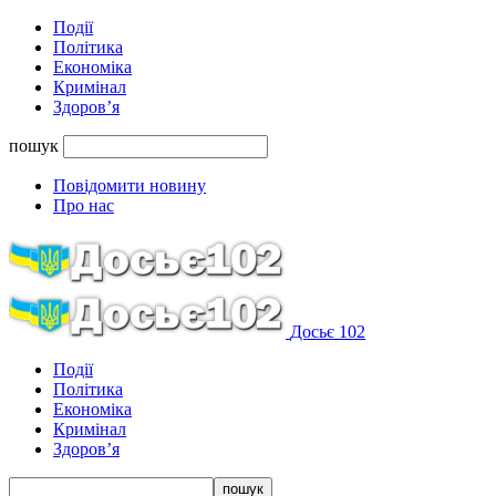
Події
Політика
Економіка
Кримінал
Здоров’я
пошук
Повідомити новину
Про нас
Досьє 102
Події
Політика
Економіка
Кримінал
Здоров’я