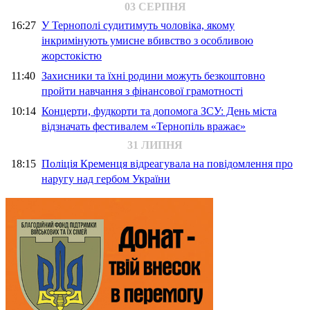
03 СЕРПНЯ
16:27
У Тернополі судитимуть чоловіка, якому
інкримінують умисне вбивство з особливою
жорстокістю
11:40
Захисники та їхні родини можуть безкоштовно
пройти навчання з фінансової грамотності
10:14
Концерти, фудкорти та допомога ЗСУ: День міста
відзначать фестивалем «Тернопіль вражає»
31 ЛИПНЯ
18:15
Поліція Кременця відреагувала на повідомлення про
наругу над гербом України