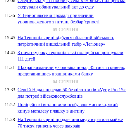
12:06
Смертельна ДТП поблизу села Кам’янки: поліцейські
скерували обвинувальний акт до суду
11:36
У Тернопільській громаді призначили
уповноваженого з питань безбар’єрності
05 СЕРПНЯ
15:45
На Тернопільщині відбувся обласний військово-
патріотичний вишкільний табір «Легіонер»
14:45
З початку року тернопільські поліцейські розшукали
111 дітей
11:21
Шахраї виманили у чоловіка понад 35 тисяч гривень,
представившись працівниками банку
04 СЕРПНЯ
13:33
Сергій Надал передав 50 безпілотників «Vyriy Pro 15»
для потреб військовослужбовців
11:52
Поліцейські встановили особу зловмисника, який
кинув металеву пляшку в дитину
11:28
На Тернопільщині продавчиня меду втратила майже
70 тисяч гривень через шахраїв