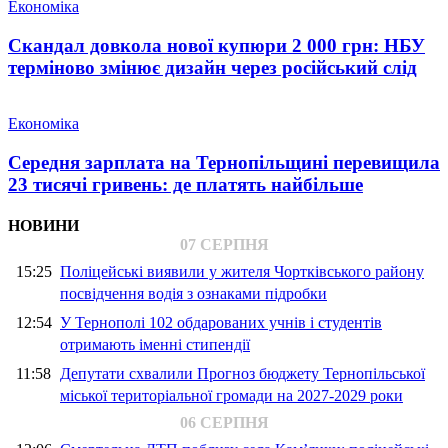
Економіка
Скандал довкола нової купюри 2 000 грн: НБУ
терміново змінює дизайн через російський слід
Економіка
Середня зарплата на Тернопільщині перевищила
23 тисячі гривень: де платять найбільше
НОВИНИ
07 СЕРПНЯ
15:25
Поліцейські виявили у жителя Чортківського району
посвідчення водія з ознаками підробки
12:54
У Тернополі 102 обдарованих учнів і студентів
отримають іменні стипендії
11:58
Депутати схвалили Прогноз бюджету Тернопільської
міської територіальної громади на 2027-2029 роки
06 СЕРПНЯ