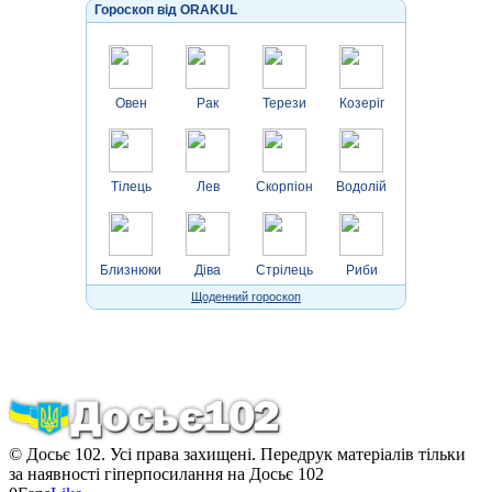
Гороскоп від ORAKUL
Овен
Рак
Терези
Козеріг
Тілець
Лев
Скорпіон
Водолій
Близнюки
Діва
Стрілець
Риби
Щоденний гороскоп
© Досьє 102. Усі права захищені. Передрук матеріалів тільки
за наявності гіперпосилання на Досьє 102