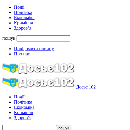
Події
Політика
Економіка
Кримінал
Здоров’я
пошук
Повідомити новину
Про нас
Досьє 102
Події
Політика
Економіка
Кримінал
Здоров’я