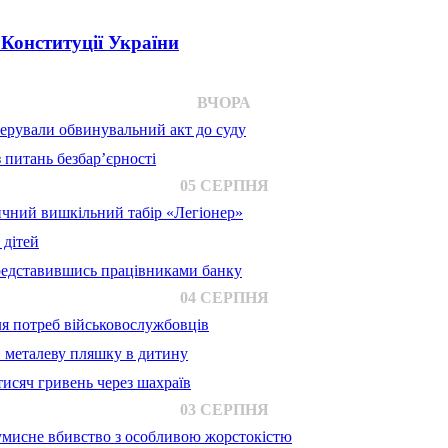
 Конституції України
ВЧОРА
ерували обвинувальний акт до суду
 питань безбар’єрності
05 СЕРПНЯ
ичний вишкільний табір «Легіонер»
 дітей
представившись працівниками банку
04 СЕРПНЯ
для потреб військовослужбовців
в металеву пляшку в дитину
исяч гривень через шахраїв
03 СЕРПНЯ
 умисне вбивство з особливою жорстокістю