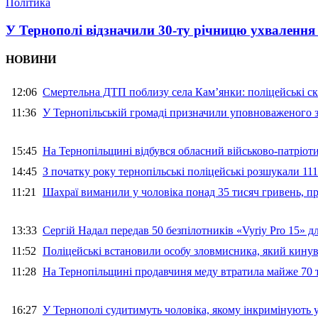
Політика
У Тернополі відзначили 30-ту річницю ухвалення
НОВИНИ
12:06
Смертельна ДТП поблизу села Кам’янки: поліцейські ск
11:36
У Тернопільській громаді призначили уповноваженого з
15:45
На Тернопільщині відбувся обласний військово-патріот
14:45
З початку року тернопільські поліцейські розшукали 111
11:21
Шахраї виманили у чоловіка понад 35 тисяч гривень, 
13:33
Сергій Надал передав 50 безпілотників «Vyriy Pro 15» 
11:52
Поліцейські встановили особу зловмисника, який кину
11:28
На Тернопільщині продавчиня меду втратила майже 70 т
16:27
У Тернополі судитимуть чоловіка, якому інкримінують