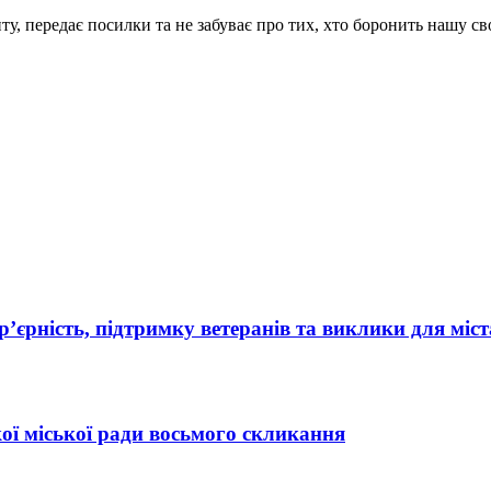
ту, передає посилки та не забуває про тих, хто боронить нашу св
’єрність, підтримку ветеранів та виклики для міст
ї міської ради восьмого скликання