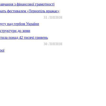
авчання з фінансової грамотності
ачать фестивалем «Тернопіль вражає»
31 ЛИПНЯ
ругу над гербом України
аструктури до зими
тила понад 42 тисячі гривень
30 ЛИПНЯ
рої