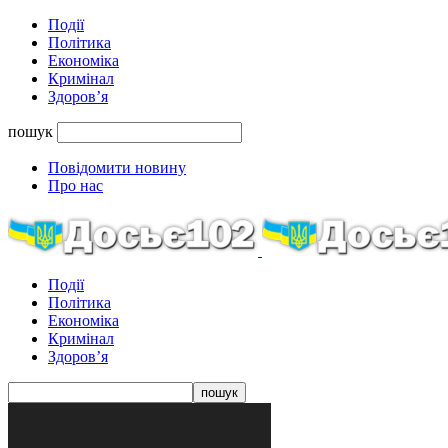
Події
Політика
Економіка
Кримінал
Здоров’я
пошук
Повідомити новину
Про нас
Події
Політика
Економіка
Кримінал
Здоров’я