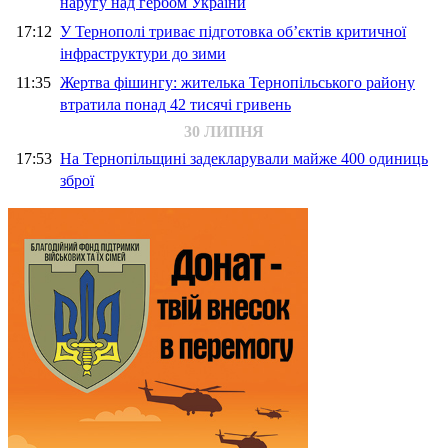
наругу над гербом України
17:12
У Тернополі триває підготовка об’єктів критичної
інфраструктури до зими
11:35
Жертва фішингу: жителька Тернопільського району
втратила понад 42 тисячі гривень
30 ЛИПНЯ
17:53
На Тернопільщині задекларували майже 400 одиниць
зброї