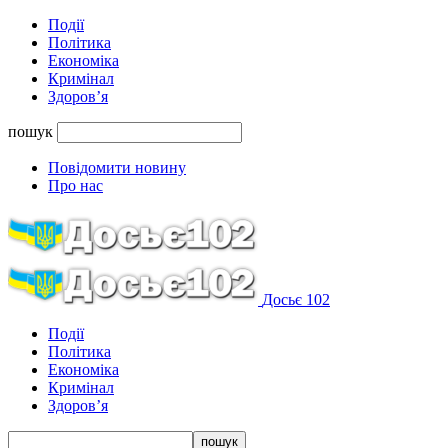
Події
Політика
Економіка
Кримінал
Здоров’я
пошук
Повідомити новину
Про нас
Досьє 102
Події
Політика
Економіка
Кримінал
Здоров’я