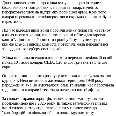
Додзвонювач заявив, що жінка купувала через інтернет
біологічно активні добавки, а гроші за товар, начебто,
перераховувалися на підтримку російської армії. Крім того,
шахраї переконали пенсіонерку, що в окремих посилках були
наркотики.
Під час відеодзвінків вони просили жінку показати квартиру,
а після цього заявили, що в помешканні є “незадекларовані
кошти”. Для того, аби внести гроші у базу та уникнути
кримінальної відповідальності, потерпіла мала передати всі
заощадження кур’єру спецслужби.
Жінка повірила псевдосиловикам та передала невідомій особі
понад 10 тисяч доларів США, 520 тисяч гривень та 5 тисяч
євро.
Оперативники карного розшуку встановили особу так званої
кур’єрки. Нею виявилася жителька Тернополя 1948 року
народження, яка, як з’ясувалося, сама тривалий час перебувала
під впливом шахраїв і теж стала жертвою їхньої афери.
За словами правоохоронців, зловмисники маніпулювали
посередницею ще з 2025 року. Їй також зателефонували від
імені силових структур, переконали у причетності до
“колабораційної діяльності”, а згодом змусили типу