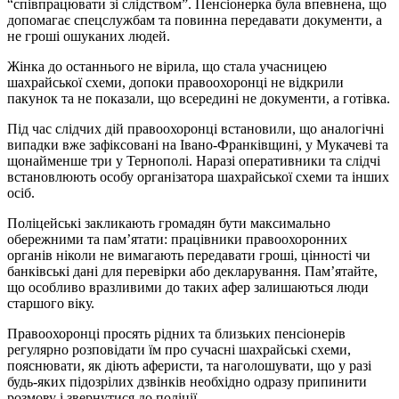
“співпрацювати зі слідством”. Пенсіонерка була впевнена, що
допомагає спецслужбам та повинна передавати документи, а
не гроші ошуканих людей.
Жінка до останнього не вірила, що стала учасницею
шахрайської схеми, допоки правоохоронці не відкрили
пакунок та не показали, що всередині не документи, а готівка.
Під час слідчих дій правоохоронці встановили, що аналогічні
випадки вже зафіксовані на Івано-Франківщині, у Мукачеві та
щонайменше три у Тернополі. Наразі оперативники та слідчі
встановлюють особу організатора шахрайської схеми та інших
осіб.
Поліцейські закликають громадян бути максимально
обережними та пам’ятати: працівники правоохоронних
органів ніколи не вимагають передавати гроші, цінності чи
банківські дані для перевірки або декларування. Пам’ятайте,
що особливо вразливими до таких афер залишаються люди
старшого віку.
Правоохоронці просять рідних та близьких пенсіонерів
регулярно розповідати їм про сучасні шахрайські схеми,
пояснювати, як діють аферисти, та наголошувати, що у разі
будь-яких підозрілих дзвінків необхідно одразу припинити
розмову і звернутися до поліції.