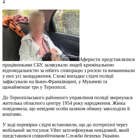
4
Аферисти представлялися
працівниками СБУ, залякували людей кримінальною
відповідальністю за нібито співпрацю з росією та виманювали
у них усі заощадження. Схожі випадки слідчі поліції
зафіксували на Івано-Франківщині, у Мукачеві та
щонайменше три у Тернополі.
До Тернопільського районного управління поліції звернулася
жителька обласного центру 1954 року народження. Жінка
повідомила, що невідомі особи шляхом обману заволоділи її
коштами.
У ході перевірки слідчі встановили, що до потерпілої через
мобільний застосунок Viber зателефонував невідомий, який
представився співробітником Служби безпеки України.