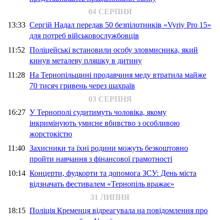
04 СЕРПНЯ
13:33
Сергій Надал передав 50 безпілотників «Vyriy Pro 15»
для потреб військовослужбовців
11:52
Поліцейські встановили особу зловмисника, який
кинув металеву пляшку в дитину
11:28
На Тернопільщині продавчиня меду втратила майже
70 тисяч гривень через шахраїв
03 СЕРПНЯ
16:27
У Тернополі судитимуть чоловіка, якому
інкримінують умисне вбивство з особливою
жорстокістю
11:40
Захисники та їхні родини можуть безкоштовно
пройти навчання з фінансової грамотності
10:14
Концерти, фудкорти та допомога ЗСУ: День міста
відзначать фестивалем «Тернопіль вражає»
31 ЛИПНЯ
18:15
Поліція Кременця відреагувала на повідомлення про