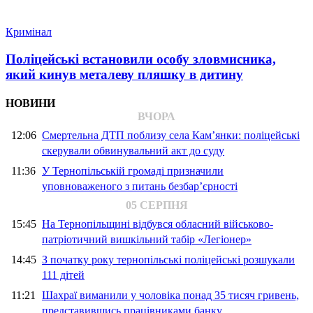
Кримінал
Поліцейські встановили особу зловмисника,
який кинув металеву пляшку в дитину
НОВИНИ
ВЧОРА
12:06
Смертельна ДТП поблизу села Кам’янки: поліцейські
скерували обвинувальний акт до суду
11:36
У Тернопільській громаді призначили
уповноваженого з питань безбар’єрності
05 СЕРПНЯ
15:45
На Тернопільщині відбувся обласний військово-
патріотичний вишкільний табір «Легіонер»
14:45
З початку року тернопільські поліцейські розшукали
111 дітей
11:21
Шахраї виманили у чоловіка понад 35 тисяч гривень,
представившись працівниками банку