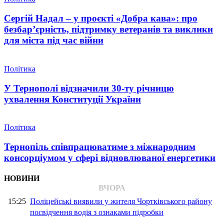
Сергій Надал – у проєкті «Добра кава»: про
безбар’єрність, підтримку ветеранів та виклики
для міста під час війни
Політика
У Тернополі відзначили 30-ту річницю
ухвалення Конституції України
Політика
Тернопіль співпрацюватиме з міжнародним
консорціумом у сфері відновлюваної енергетики
НОВИНИ
ВЧОРА
15:25
Поліцейські виявили у жителя Чортківського району
посвідчення водія з ознаками підробки