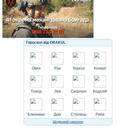
Гороскоп від ORAKUL
Овен
Рак
Терези
Козеріг
Тілець
Лев
Скорпіон
Водолій
Близнюки
Діва
Стрілець
Риби
Щоденний гороскоп