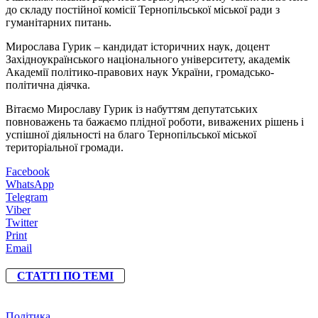
до складу постійної комісії Тернопільської міської ради з
гуманітарних питань.
Мирослава Гурик – кандидат історичних наук, доцент
Західноукраїнського національного університету, академік
Академії політико-правових наук України, громадсько-
політична діячка.
Вітаємо Мирославу Гурик із набуттям депутатських
повноважень та бажаємо плідної роботи, виважених рішень і
успішної діяльності на благо Тернопільської міської
територіальної громади.
Facebook
WhatsApp
Telegram
Viber
Twitter
Print
Email
СТАТТІ ПО ТЕМІ
Політика