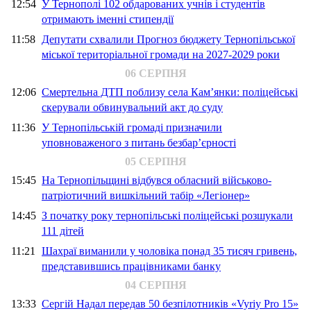
12:54
У Тернополі 102 обдарованих учнів і студентів
отримають іменні стипендії
11:58
Депутати схвалили Прогноз бюджету Тернопільської
міської територіальної громади на 2027-2029 роки
06 СЕРПНЯ
12:06
Смертельна ДТП поблизу села Кам’янки: поліцейські
скерували обвинувальний акт до суду
11:36
У Тернопільській громаді призначили
уповноваженого з питань безбар’єрності
05 СЕРПНЯ
15:45
На Тернопільщині відбувся обласний військово-
патріотичний вишкільний табір «Легіонер»
14:45
З початку року тернопільські поліцейські розшукали
111 дітей
11:21
Шахраї виманили у чоловіка понад 35 тисяч гривень,
представившись працівниками банку
04 СЕРПНЯ
13:33
Сергій Надал передав 50 безпілотників «Vyriy Pro 15»