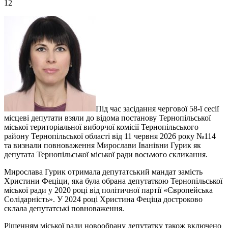
12
Під час засідання чергової 58-ї сесії
місцеві депутати взяли до відома постанову Тернопільської
міської територіальної виборчої комісії Тернопільського
району Тернопільської області від 11 червня 2026 року №114
та визнали повноваження Мирослави Іванівни Гурик як
депутата Тернопільської міської ради восьмого скликання.
Мирослава Гурик отримала депутатський мандат замість
Христини Феціци, яка була обрана депутаткою Тернопільської
міської ради у 2020 році від політичної партії «Європейська
Солідарність». У 2024 році Христина Феціца достроково
склала депутатські повноваження.
Рішенням міської ради новообрану депутатку також включено