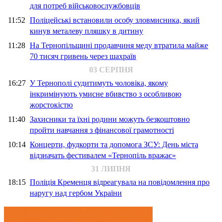
для потреб військовослужбовців
11:52
Поліцейські встановили особу зловмисника, який
кинув металеву пляшку в дитину
11:28
На Тернопільщині продавчиня меду втратила майже
70 тисяч гривень через шахраїв
03 СЕРПНЯ
16:27
У Тернополі судитимуть чоловіка, якому
інкримінують умисне вбивство з особливою
жорстокістю
11:40
Захисники та їхні родини можуть безкоштовно
пройти навчання з фінансової грамотності
10:14
Концерти, фудкорти та допомога ЗСУ: День міста
відзначать фестивалем «Тернопіль вражає»
31 ЛИПНЯ
18:15
Поліція Кременця відреагувала на повідомлення про
наругу над гербом України