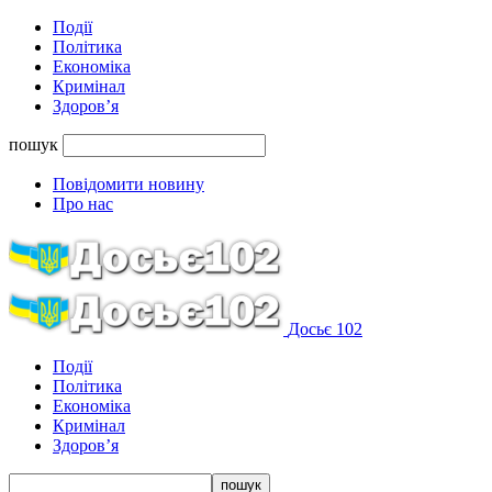
Події
Політика
Економіка
Кримінал
Здоров’я
пошук
Повідомити новину
Про нас
Досьє 102
Події
Політика
Економіка
Кримінал
Здоров’я