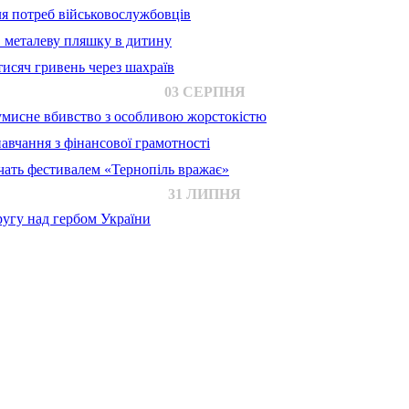
для потреб військовослужбовців
в металеву пляшку в дитину
исяч гривень через шахраїв
03 СЕРПНЯ
 умисне вбивство з особливою жорстокістю
авчання з фінансової грамотності
ачать фестивалем «Тернопіль вражає»
31 ЛИПНЯ
ругу над гербом України