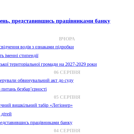
вень, представившись працівниками банку
ВЧОРА
відчення водія з ознаками підробки
ь іменні стипендії
ької територіальної громади на 2027-2029 роки
06 СЕРПНЯ
ерували обвинувальний акт до суду
 питань безбар’єрності
05 СЕРПНЯ
ичний вишкільний табір «Легіонер»
 дітей
представившись працівниками банку
04 СЕРПНЯ