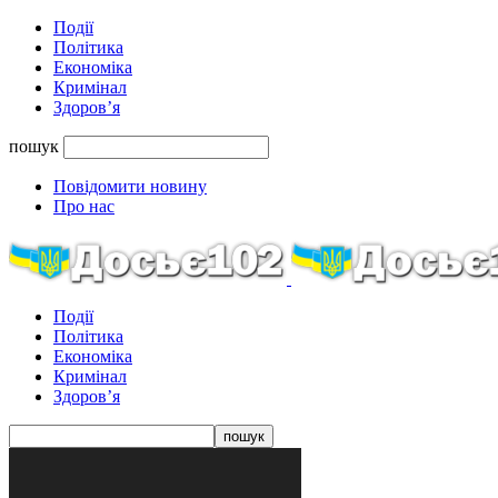
Події
Політика
Економіка
Кримінал
Здоров’я
пошук
Повідомити новину
Про нас
Події
Політика
Економіка
Кримінал
Здоров’я