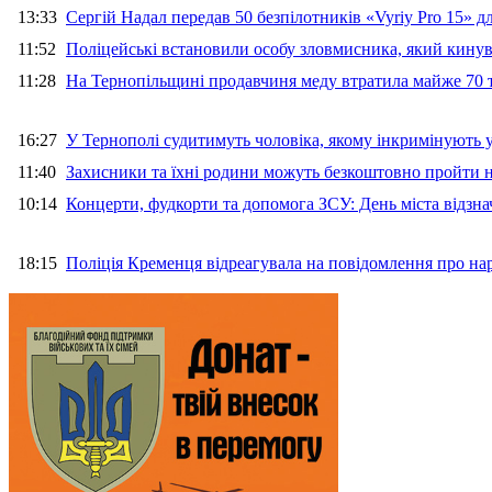
13:33
Сергій Надал передав 50 безпілотників «Vyriy Pro 15» 
11:52
Поліцейські встановили особу зловмисника, який кину
11:28
На Тернопільщині продавчиня меду втратила майже 70 т
16:27
У Тернополі судитимуть чоловіка, якому інкримінують
11:40
Захисники та їхні родини можуть безкоштовно пройти н
10:14
Концерти, фудкорти та допомога ЗСУ: День міста відзн
18:15
Поліція Кременця відреагувала на повідомлення про на