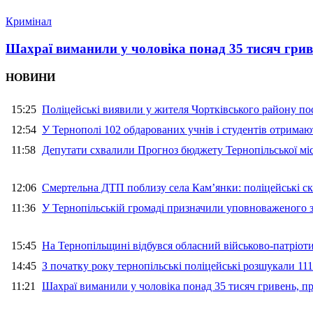
Кримінал
Шахраї виманили у чоловіка понад 35 тисяч гри
НОВИНИ
15:25
Поліцейські виявили у жителя Чортківського району пос
12:54
У Тернополі 102 обдарованих учнів і студентів отримают
11:58
Депутати схвалили Прогноз бюджету Тернопільської міс
12:06
Смертельна ДТП поблизу села Кам’янки: поліцейські ск
11:36
У Тернопільській громаді призначили уповноваженого з
15:45
На Тернопільщині відбувся обласний військово-патріот
14:45
З початку року тернопільські поліцейські розшукали 111
11:21
Шахраї виманили у чоловіка понад 35 тисяч гривень, 