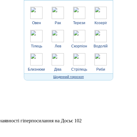
Овен
Рак
Терези
Козеріг
Тілець
Лев
Скорпіон
Водолій
Близнюки
Діва
Стрілець
Риби
Щоденний гороскоп
 наявності гіперпосилання на Досьє 102