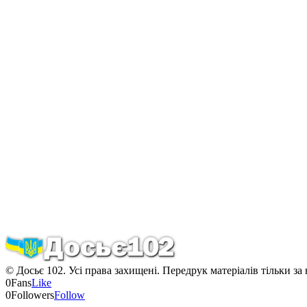
© Досьє 102. Усі права захищені. Передрук матеріалів тільки за
0
Fans
Like
0
Followers
Follow