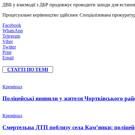
ДВБ у взаємодії з ДБР продовжує проводити заходи для встанов
Процесуальне керівництво здійснює Спеціалізована прокуратура
Facebook
WhatsApp
Telegram
Viber
Twitter
Print
Email
СТАТТІ ПО ТЕМІ
Кримінал
Поліцейські виявили у жителя Чортківського райо
Кримінал
Смертельна ДТП поблизу села Кам’янки: поліцейс