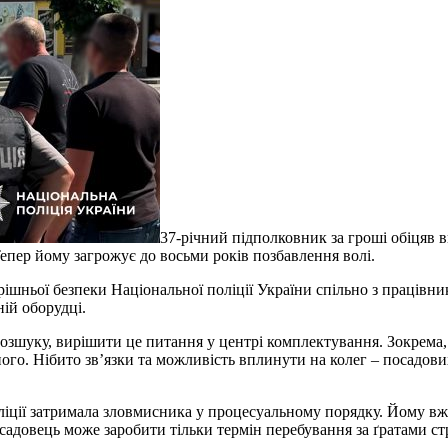
37-річний підполковник за гроші обіцяв в
епер йому загрожує до восьми років позбавлення волі.
шньої безпеки Національної поліції України спільно з працівни
ій оборудці.
озшуку, вирішити це питання у центрі комплектування. Зокрема,
ого. Нібито зв’язки та можливість вплинути на колег – посадови
іції затримала зловмисника у процесуальному порядку. Йому вже
адовець може заробити тільки термін перебування за ґратами ст