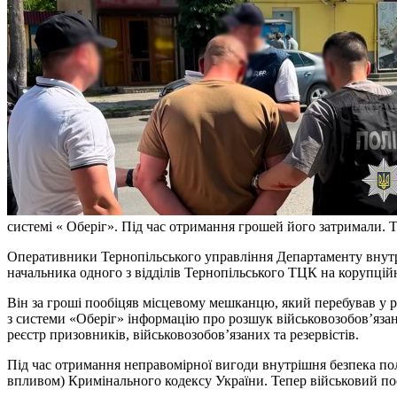
системі « Оберіг». Під час отримання грошей його затримали. Т
Оперативники Тернопільського управління Департаменту внутрі
начальника одного з відділів Тернопільського ТЦК на корупційн
Він за гроші пообіцяв місцевому мешканцю, який перебував у р
з системи «Оберіг» інформацію про розшук військовозобов’язан
реєстр призовників, військовозобов’язаних та резервістів.
Під час отримання неправомірної вигоди внутрішня безпека пол
впливом) Кримінального кодексу України. Тепер військовий пос