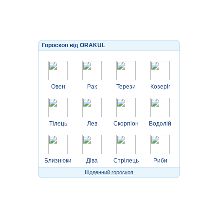
Гороскоп від ORAKUL
Овен
Рак
Терези
Козеріг
Тілець
Лев
Скорпіон
Водолій
Близнюки
Діва
Стрілець
Риби
Щоденний гороскоп