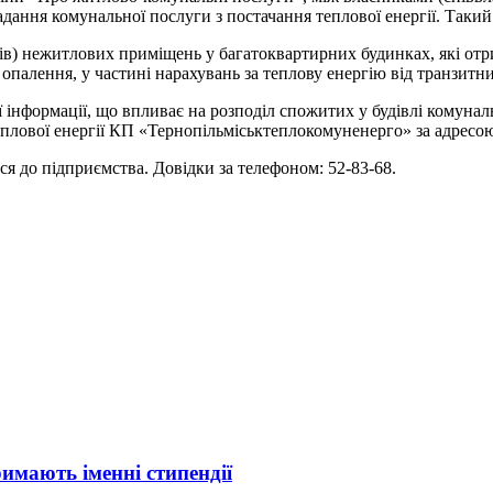
адання комунальної послуги з постачання теплової енергії. Таки
ів) нежитлових приміщень у багатоквартирних будинках, які отр
палення, у частині нарахувань за теплову енергію від транзитни
 інформації, що впливає на розподіл спожитих у будівлі комуналь
плової енергії КП «Тернопільміськтеплокомуненерго» за адресою
я до підприємства. Довідки за телефоном: 52-83-68.
римають іменні стипендії