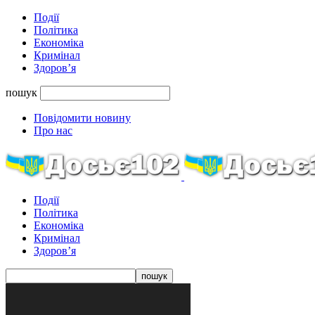
Події
Політика
Економіка
Кримінал
Здоров’я
пошук
Повідомити новину
Про нас
Події
Політика
Економіка
Кримінал
Здоров’я