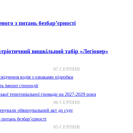
ного з питань безбар’єрності
атріотичний вишкільний табір «Легіонер»
07 СЕРПНЯ
відчення водія з ознаками підробки
ь іменні стипендії
ької територіальної громади на 2027-2029 роки
06 СЕРПНЯ
ерували обвинувальний акт до суду
 питань безбар’єрності
05 СЕРПНЯ