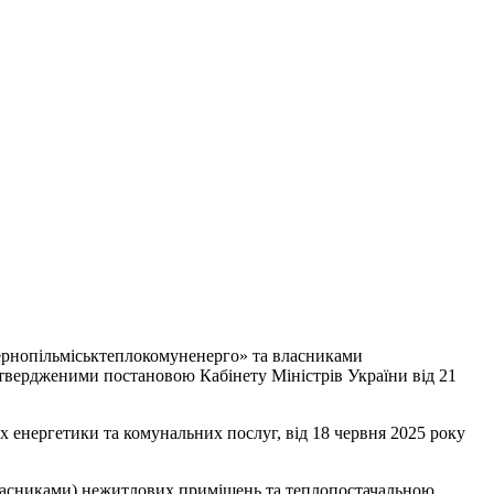
ернопільміськтеплокомуненерго» та власниками
атвердженими постановою Кабінету Міністрів України від 21
х енергетики та комунальних послуг, від 18 червня 2025 року
власниками) нежитлових приміщень та теплопостачальною