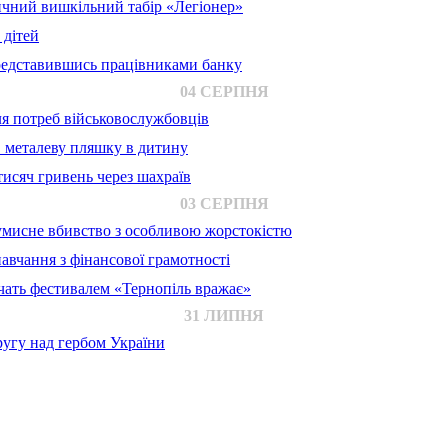
ичний вишкільний табір «Легіонер»
 дітей
представившись працівниками банку
04 СЕРПНЯ
для потреб військовослужбовців
в металеву пляшку в дитину
исяч гривень через шахраїв
03 СЕРПНЯ
 умисне вбивство з особливою жорстокістю
авчання з фінансової грамотності
ачать фестивалем «Тернопіль вражає»
31 ЛИПНЯ
ругу над гербом України