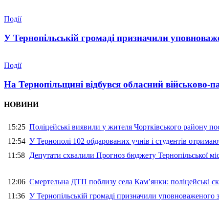
Події
У Тернопільській громаді призначили уповноваже
Події
На Тернопільщині відбувся обласний військово-п
НОВИНИ
15:25
Поліцейські виявили у жителя Чортківського району пос
12:54
У Тернополі 102 обдарованих учнів і студентів отримают
11:58
Депутати схвалили Прогноз бюджету Тернопільської міс
12:06
Смертельна ДТП поблизу села Кам’янки: поліцейські ск
11:36
У Тернопільській громаді призначили уповноваженого з