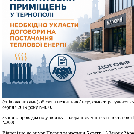
(співвласниками) об’єктів нежитлової нерухомості регулюються
серпня 2019 року №830.
Зміни запроваджено у зв’язку з набранням чинності постанови 
№888.
Відповідно до вимог Правил та частини 5 статті 13 Закону Ук