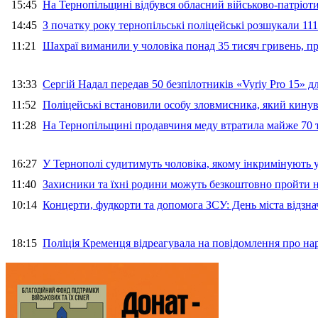
15:45
На Тернопільщині відбувся обласний військово-патріот
14:45
З початку року тернопільські поліцейські розшукали 111
11:21
Шахраї виманили у чоловіка понад 35 тисяч гривень, 
13:33
Сергій Надал передав 50 безпілотників «Vyriy Pro 15» 
11:52
Поліцейські встановили особу зловмисника, який кину
11:28
На Тернопільщині продавчиня меду втратила майже 70 т
16:27
У Тернополі судитимуть чоловіка, якому інкримінують
11:40
Захисники та їхні родини можуть безкоштовно пройти н
10:14
Концерти, фудкорти та допомога ЗСУ: День міста відзн
18:15
Поліція Кременця відреагувала на повідомлення про на