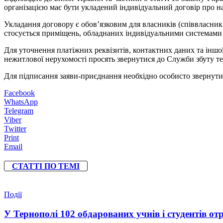
організацією має бути укладений індивідуальний договір про н
Укладання договору є обов’язковим для власників (співвласник
стосується приміщень, обладнаних індивідуальними системами о
Для уточнення платіжних реквізитів, контактних даних та іншої
нежитлової нерухомості просять звернутися до Служби збуту те
Для підписання заяви-приєднання необхідно особисто звернутис
Facebook
WhatsApp
Telegram
Viber
Twitter
Print
Email
СТАТТІ ПО ТЕМІ
Події
У Тернополі 102 обдарованих учнів і студентів от