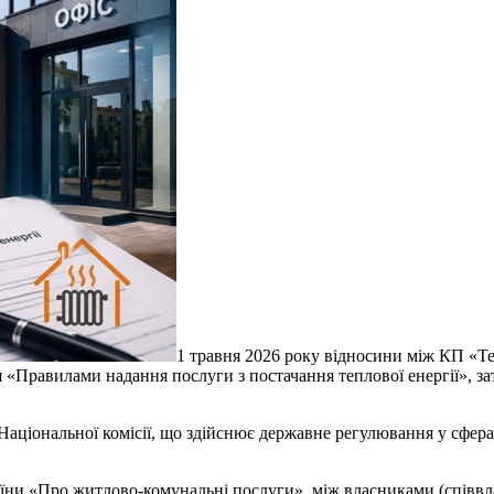
1 травня 2026 року відносини між КП «Т
 «Правилами надання послуги з постачання теплової енергії», з
Національної комісії, що здійснює державне регулювання у сфера
раїни «Про житлово-комунальні послуги», між власниками (спів