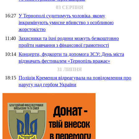
03 СЕРПНЯ
16:27
У Тернополі судитимуть чоловіка, якому
інкримінують умисне вбивство з особливою
жорстокістю
11:40
Захисники та їхні родини можуть безкоштовно
пройти навчання з фінансової грамотності
10:14
Концерти, фудкорти та допомога ЗСУ: День міста
відзначать фестивалем «Тернопіль вражає»
31 ЛИПНЯ
18:15
Поліція Кременця відреагувала на повідомлення про
наругу над гербом України