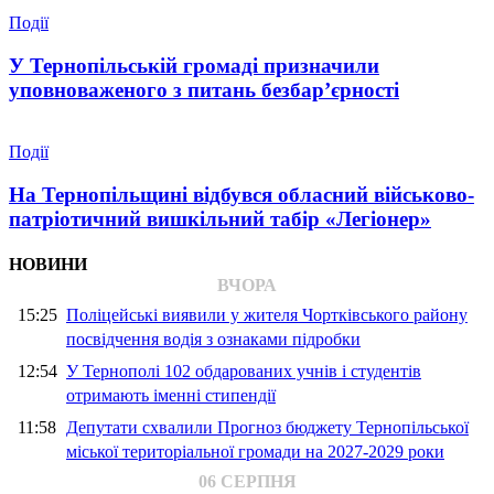
Події
У Тернопільській громаді призначили
уповноваженого з питань безбар’єрності
Події
На Тернопільщині відбувся обласний військово-
патріотичний вишкільний табір «Легіонер»
НОВИНИ
ВЧОРА
15:25
Поліцейські виявили у жителя Чортківського району
посвідчення водія з ознаками підробки
12:54
У Тернополі 102 обдарованих учнів і студентів
отримають іменні стипендії
11:58
Депутати схвалили Прогноз бюджету Тернопільської
міської територіальної громади на 2027-2029 роки
06 СЕРПНЯ