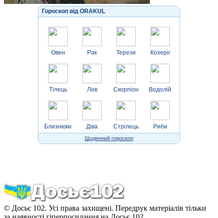
Гороскоп від ORAKUL
Овен
Рак
Терези
Козеріг
Тілець
Лев
Скорпіон
Водолій
Близнюки
Діва
Стрілець
Риби
Щоденний гороскоп
© Досьє 102. Усі права захищені. Передрук матеріалів тільки
за наявності гіперпосилання на Досьє 102