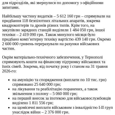
для підрозділів, які звернулися по допомогу з офіційними
запитами.
Найбільшу частину видатків – 5 612 160 грн – спрямували на
придбання 118 безпілотних літальних апаратів, зокрема
квадрокоптерів та дронів різних типів. Крім того, на
закупівлю зарядних станцій виділили 1 484 050 грн, іншої
техніки – 2 419 090 грн. Також минулого місяця було
придбано комп’ютерну техніку вартістю 439 140 грн. Окремо
2 600 000 гривень перерахували на рахунки військових
частин.
Окрім матеріально-технічного забезпечення, у Тернополі
спрямовують кошти на фінансову підтримку військових та
їхніх сімей. Зокрема, від початку року і станом на 31 травня
2026-го:
на амуніцію та спорядження (виплати по 10 тис. грн)
спрямовано 25 640 000 грн;
на лікування та реабілітацію поранених, а також
звільненим з полону – 5 060 000 грн;
на перший внесок за іпотекою для військовослужбовців
виділено 1 811 556 грн;
на щомісячні виплати військовим з інвалідністю І-ІІ груп
унаслідок війни – 2 376 000 грн.