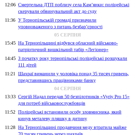
12:06
Смертельна ДТП поблизу села Кам’янки: поліцейські
скерували обвинувальний акт до суду
11:36
У Тернопільській громаді призначили
уповноваженого з питань безбар’єрності
05 СЕРПНЯ
15:45
На Тернопільщині відбувся обласний військово-
патріотичний вишкільний табір «Легіонер»
14:45
З початку року тернопільські поліцейські розшукали
111 дітей
11:21
Шахраї виманили у чоловіка понад 35 тисяч гривень,
представившись працівниками банку
04 СЕРПНЯ
13:33
Сергій Надал передав 50 безпілотників «Vyriy Pro 15»
для потреб військовослужбовців
11:52
Поліцейські встановили особу зловмисника, який
кинув металеву пляшку в дитину
11:28
На Тернопільщині продавчиня меду втратила майже
70 тисяч гривень через шахраїв