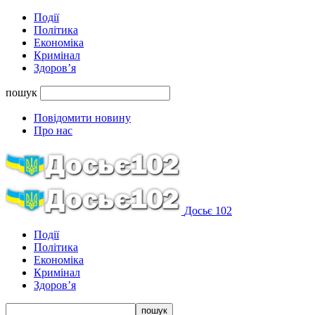
Події
Політика
Економіка
Кримінал
Здоров’я
пошук
Повідомити новину
Про нас
Досьє 102
Події
Політика
Економіка
Кримінал
Здоров’я