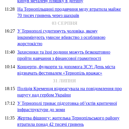
кинув металеву пляшку в дитину
11:28
На Тернопільщині продавчиня меду втратила майже
70 тисяч гривень через шахраїв
03 СЕРПНЯ
16:27
У Тернополі судитимуть чоловіка, якому
інкримінують умисне вбивство з особливою
жорстокістю
11:40
Захисники та їхні родини можуть безкоштовно
пройти навчання з фінансової грамотності
10:14
Концерти, фудкорти та допомога ЗСУ: День міста
відзначать фестивалем «Тернопіль вражає»
31 ЛИПНЯ
18:15
Поліція Кременця відреагувала на повідомлення про
наругу над гербом України
17:12
У Тернополі триває підготовка об’єктів критичної
інфраструктури до зими
11:35
Жертва фішингу: жителька Тернопільського району
втратила понад 42 тисячі гривень