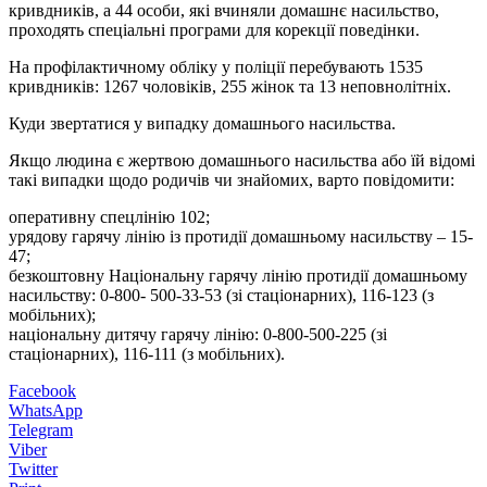
кривдників, а 44 особи, які вчиняли домашнє насильство,
проходять спеціальні програми для корекції поведінки.
На профілактичному обліку у поліції перебувають 1535
кривдників: 1267 чоловіків, 255 жінок та 13 неповнолітніх.
Куди звертатися у випадку домашнього насильства.
Якщо людина є жертвою домашнього насильства або їй відомі
такі випадки щодо родичів чи знайомих, варто повідомити:
оперативну спецлінію 102;
урядову гарячу лінію із протидії домашньому насильству – 15-
47;
безкоштовну Національну гарячу лінію протидії домашньому
насильству: 0-800- 500-33-53 (зі стаціонарних), 116-123 (з
мобільних);
національну дитячу гарячу лінію: 0-800-500-225 (зі
стаціонарних), 116-111 (з мобільних).
Facebook
WhatsApp
Telegram
Viber
Twitter