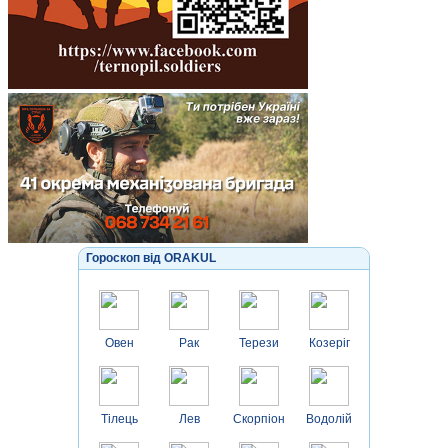
Гороскоп від ORAKUL
Овен
Рак
Терези
Козеріг
Тілець
Лев
Скорпіон
Водолій