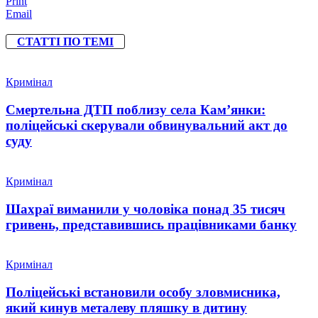
Print
Email
СТАТТІ ПО ТЕМІ
Кримінал
Смертельна ДТП поблизу села Кам’янки:
поліцейські скерували обвинувальний акт до
суду
Кримінал
Шахраї виманили у чоловіка понад 35 тисяч
гривень, представившись працівниками банку
Кримінал
Поліцейські встановили особу зловмисника,
який кинув металеву пляшку в дитину