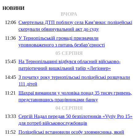
НОВИНИ
ВЧОРА
12:06
Смертельна ДТП поблизу села Кам’янки: поліцейські
скерували обвинувальний акт до суду
11:36
У Тернопільській громаді призначили
уповноваженого з питань безбар’єрності
05 СЕРПНЯ
15:45
На Тернопільщині відбувся обласний військово-
патріотичний вишкільний табір «Легіонер»
14:45
З початку року тернопільські поліцейські розшукали
111 дітей
11:21
Шахраї виманили у чоловіка понад 35 тисяч гривень,
представившись працівниками банку
04 СЕРПНЯ
13:33
Сергій Надал передав 50 безпілотників «Vyriy Pro 15»
для потреб військовослужбовців
11:52
Поліцейські встановили особу зловмисника, який