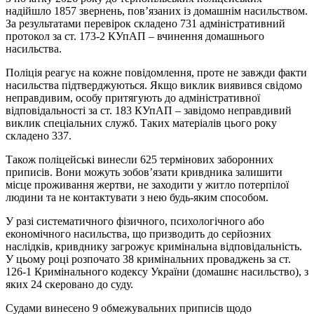
надійшло 1857 звернень, пов’язаних із домашнім насильством.
За результатами перевірок складено 731 адміністративний
протокол за ст. 173-2 КУпАП – вчинення домашнього
насильства.
Поліція реагує на кожне повідомлення, проте не завжди факти
насильства підтверджуються. Якщо виклик виявився свідомо
неправдивим, особу притягують до адміністративної
відповідальності за ст. 183 КУпАП – завідомо неправдивий
виклик спеціальних служб. Таких матеріалів цього року
складено 337.
Також поліцейські винесли 625 термінових заборонних
приписів. Вони можуть зобов’язати кривдника залишити
місце проживання жертви, не заходити у житло потерпілої
людини та не контактувати з нею будь-яким способом.
У разі систематичного фізичного, психологічного або
економічного насильства, що призводить до серйозних
наслідків, кривднику загрожує кримінальна відповідальність.
У цьому році розпочато 38 кримінальних проваджень за ст.
126‑1 Кримінального кодексу України (домашнє насильство), з
яких 24 скеровано до суду.
Судами винесено 9 обмежувальних приписів щодо