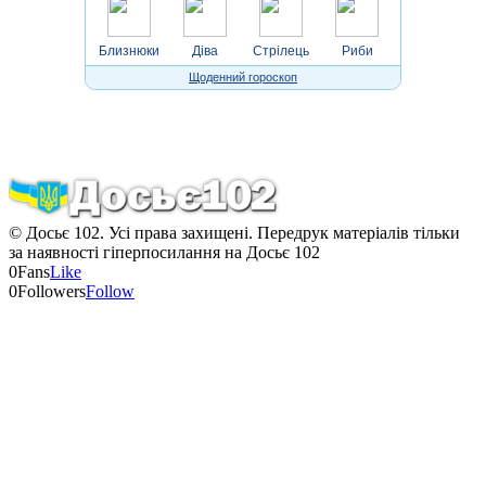
Близнюки
Діва
Стрілець
Риби
Щоденний гороскоп
© Досьє 102. Усі права захищені. Передрук матеріалів тільки
за наявності гіперпосилання на Досьє 102
0
Fans
Like
0
Followers
Follow