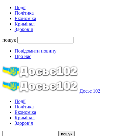
Події
Політика
Економіка
Кримінал
Здоров’я
пошук
Повідомити новину
Про нас
Досьє 102
Події
Політика
Економіка
Кримінал
Здоров’я