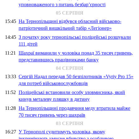
уповноваженого з питань безбар’єрності
05 СЕРПНЯ
15:45
На Тернопільщині відбувся обласний військово-
патріотичний вишкільний табір «Легіонер»
14:45
З початку року тернопільські поліцейські розшукали
111 дітей
11:21
Шахраї виманили у чоловіка понад 35 тисяч гривень,
представившись працівниками банку
04 СЕРПНЯ
13:33
Сергій Надал передав 50 безпілотників «Vyriy Pro 15»
для потреб військовослужбовців
11:52
Поліцейські встановили особу зловмисника, який
кинув металеву пляшку в дитину
11:28
На Тернопільщині продавчиня меду втратила майже
70 тисяч гривень через шахраїв
03 СЕРПНЯ
16:27
У Тернополі судитимуть чоловіка, якому
інкримінують умисне вбивство з особливою