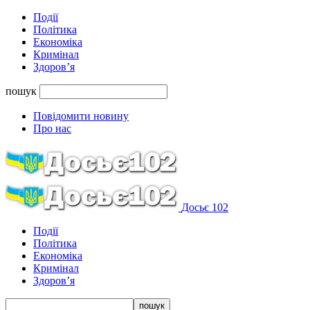
Події
Політика
Економіка
Кримінал
Здоров’я
пошук
Повідомити новину
Про нас
Досьє 102
Події
Політика
Економіка
Кримінал
Здоров’я