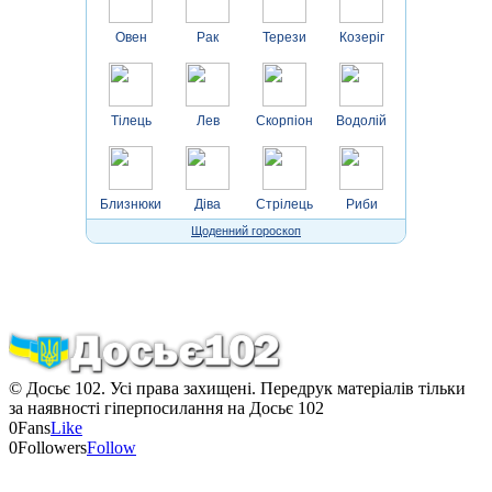
Овен
Рак
Терези
Козеріг
Тілець
Лев
Скорпіон
Водолій
Близнюки
Діва
Стрілець
Риби
Щоденний гороскоп
© Досьє 102. Усі права захищені. Передрук матеріалів тільки
за наявності гіперпосилання на Досьє 102
0
Fans
Like
0
Followers
Follow