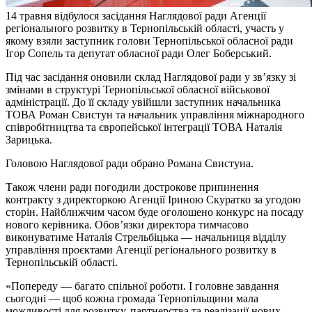
14 травня відбулося засідання Наглядової ради Агенції
регіонального розвитку в Тернопільській області, участь у
якому взяли заступник голови Тернопільської обласної ради
Ігор Сопель та депутат обласної ради Олег Боберський.
Під час засідання оновили склад Наглядової ради у зв’язку зі
змінами в структурі Тернопільської обласної військової
адміністрації. До її складу увійшли заступник начальника
ТОВА Роман Свистун та начальник управління міжнародного
співробітництва та європейської інтеграції ТОВА Наталія
Зарицька.
Головою Наглядової ради обрано Романа Свистуна.
Також члени ради погодили дострокове припинення
контракту з директоркою Агенції Іриною Скуратко за угодою
сторін. Найближчим часом буде оголошено конкурс на посаду
нового керівника. Обов’язки директора тимчасово
виконуватиме Наталія Стрельбіцька — начальниця відділу
управління проєктами Агенції регіонального розвитку в
Тернопільській області.
«Попереду — багато спільної роботи. І головне завдання
сьогодні — щоб кожна громада Тернопільщини мала
можливості для розвитку, партнерства та реалізації нових