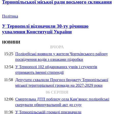
Тернопільської міської ради восьмого скликання
Політика
У Тернополі відзначили 30-ту річницю
ухвалення Конституції України
НОВИНИ
ВЧОРА
15:25
Поліцейські виявили у жителя Чортківського району
посвідчення водія з ознаками підробки
12:54
У Тернополі 102 обдарованих учнів і студентів
отримають іменні стипендії
11:58
Депутати схвалили Прогноз бюджету Тернопільської
міської територіальної громади на 2027-2029 роки
06 СЕРПНЯ
12:06
Смертельна ДТП поблизу села Кам’янки: поліцейські
скерували обвинувальний акт до суду
11:36
У Тернопільській громаді призначили