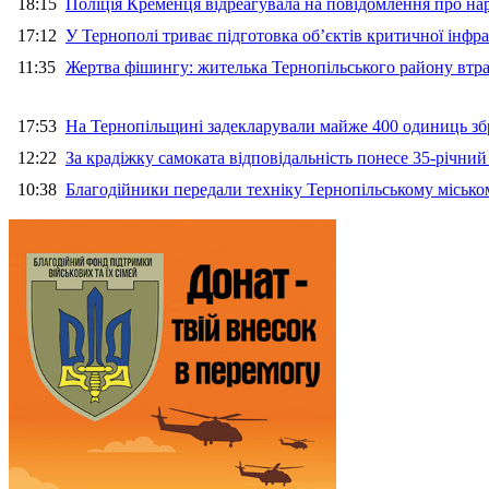
18:15
Поліція Кременця відреагувала на повідомлення про на
17:12
У Тернополі триває підготовка об’єктів критичної інфр
11:35
Жертва фішингу: жителька Тернопільського району втра
17:53
На Тернопільщині задекларували майже 400 одиниць зб
12:22
За крадіжку самоката відповідальність понесе 35-річни
10:38
Благодійники передали техніку Тернопільському місько