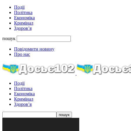
Події
Політика
Економіка
Кримінал
Здоров’я
пошук
Повідомити новину
Про нас
Події
Політика
Економіка
Кримінал
Здоров’я