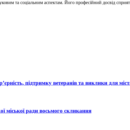
науковим та соціальним аспектам. Його професійний досвід спри
’єрність, підтримку ветеранів та виклики для міст
ї міської ради восьмого скликання