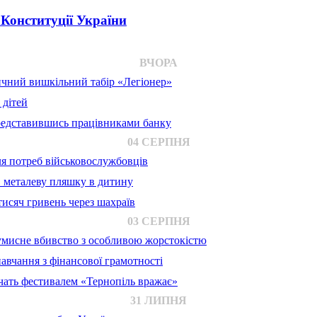
 Конституції України
ВЧОРА
ичний вишкільний табір «Легіонер»
 дітей
представившись працівниками банку
04 СЕРПНЯ
для потреб військовослужбовців
в металеву пляшку в дитину
исяч гривень через шахраїв
03 СЕРПНЯ
 умисне вбивство з особливою жорстокістю
авчання з фінансової грамотності
ачать фестивалем «Тернопіль вражає»
31 ЛИПНЯ