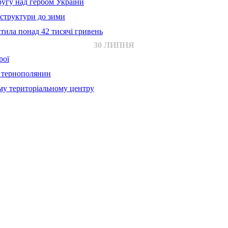
ругу над гербом України
аструктури до зими
тила понад 42 тисячі гривень
30 ЛИПНЯ
рої
й тернополянин
му територіальному центру