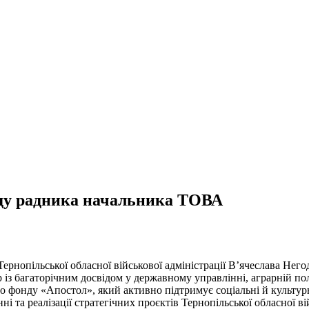
ду радника начальника ТОВА
нопільської обласної військової адміністрації В’ячеслава Негод
з багаторічним досвідом у державному управлінні, аграрній полі
 фонду «Апостол», який активно підтримує соціальні й культурн
 та реалізації стратегічних проєктів Тернопільської обласної ві