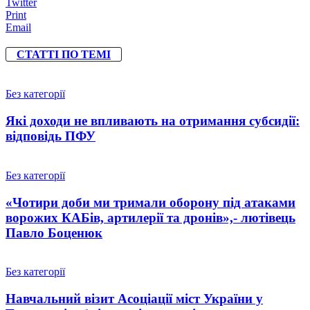
Twitter
Print
Email
СТАТТІ ПО ТЕМІ
Без категорії
Які доходи не впливають на отримання субсидії:
відповідь ПФУ
Без категорії
«Чотири доби ми тримали оборону під атаками
ворожих КАБів, артилерії та дронів»,- лютівець
Павло Боценюк
Без категорії
Навчальний візит Асоціації міст України у