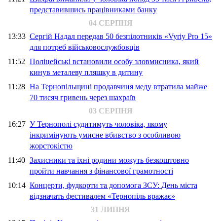
представившись працівниками банку
04 СЕРПНЯ
13:33
Сергій Надал передав 50 безпілотників «Vyriy Pro 15»
для потреб військовослужбовців
11:52
Поліцейські встановили особу зловмисника, який
кинув металеву пляшку в дитину
11:28
На Тернопільщині продавчиня меду втратила майже
70 тисяч гривень через шахраїв
03 СЕРПНЯ
16:27
У Тернополі судитимуть чоловіка, якому
інкримінують умисне вбивство з особливою
жорстокістю
11:40
Захисники та їхні родини можуть безкоштовно
пройти навчання з фінансової грамотності
10:14
Концерти, фудкорти та допомога ЗСУ: День міста
відзначать фестивалем «Тернопіль вражає»
31 ЛИПНЯ