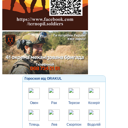
Гороскоп від ORAKUL
Овен
Рак
Терези
Козеріг
Тілець
Лев
Скорпіон
Водолій