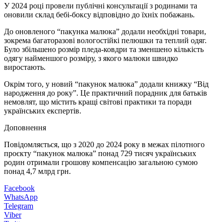
У 2024 році провели публічні консультації з родинами та
оновили склад бебі-боксу відповідно до їхніх побажань.
До оновленого “пакунка малюка” додали необхідні товари,
зокрема багаторазові вологостійкі пелюшки та теплий одяг.
Було збільшено розмір пледа-ковдри та зменшено кількість
одягу найменшого розміру, з якого малюки швидко
виростають.
Окрім того, у новий “пакунок малюка” додали книжку “Від
народження до року”. Це практичний порадник для батьків
немовлят, що містить кращі світові практики та поради
українських експертів.
Доповнення
Повідомляється, що з 2020 до 2024 року в межах пілотного
проєкту “пакунок малюка” понад 729 тисяч українських
родин отримали грошову компенсацію загальною сумою
понад 4,7 млрд грн.
Facebook
WhatsApp
Telegram
Viber