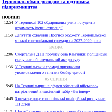
Тернополі: обмін досвідом та підтримка
підприємництва
НОВИНИ
12:54
У Тернополі 102 обдарованих учнів і студентів
отримають іменні стипендії
11:58
Депутати схвалили Прогноз бюджету Тернопільської
міської територіальної громади на 2027-2029 роки
ВЧОРА
12:06
Смертельна ДТП поблизу села Кам’янки: поліцейські
скерували обвинувальний акт до суду
11:36
У Тернопільській громаді призначили
уповноваженого з питань безбар’єрності
05 СЕРПНЯ
15:45
На Тернопільщині відбувся обласний військово-
патріотичний вишкільний табір «Легіонер»
14:45
З початку року тернопільські поліцейські розшукали
111 дітей
11:21
Шахраї виманили у чоловіка понад 35 тисяч гривень,