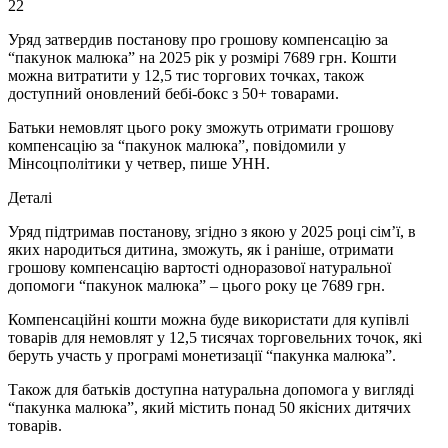
22
Уряд затвердив постанову про грошову компенсацію за
“пакунок малюка” на 2025 рік у розмірі 7689 грн. Кошти
можна витратити у 12,5 тис торгових точках, також
доступний оновлений бебі-бокс з 50+ товарами.
Батьки немовлят цього року зможуть отримати грошову
компенсацію за “пакунок малюка”, повідомили у
Мінсоцполітики у четвер, пише УНН.
Деталі
Уряд підтримав постанову, згідно з якою у 2025 році сім’ї, в
яких народиться дитина, зможуть, як і раніше, отримати
грошову компенсацію вартості одноразової натуральної
допомоги “пакунок малюка” – цього року це 7689 грн.
Компенсаційні кошти можна буде використати для купівлі
товарів для немовлят у 12,5 тисячах торговельних точок, які
беруть участь у програмі монетизації “пакунка малюка”.
Також для батьків доступна натуральна допомога у вигляді
“пакунка малюка”, який містить понад 50 якісних дитячих
товарів.