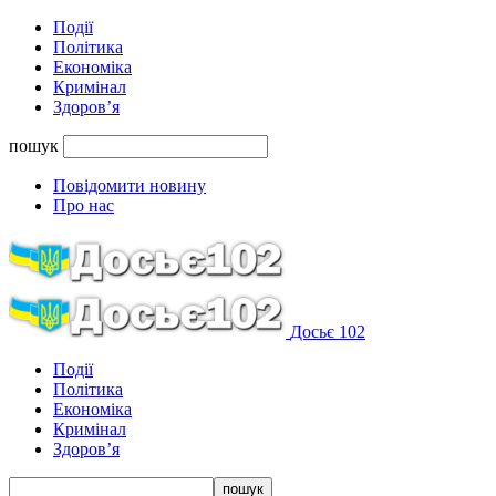
Події
Політика
Економіка
Кримінал
Здоров’я
пошук
Повідомити новину
Про нас
Досьє 102
Події
Політика
Економіка
Кримінал
Здоров’я