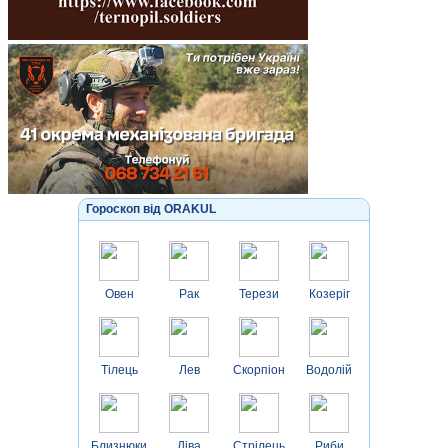
Гороскоп від ORAKUL
Овен
Рак
Терези
Козеріг
Тілець
Лев
Скорпіон
Водолій
Близнюки
Діва
Стрілець
Риби