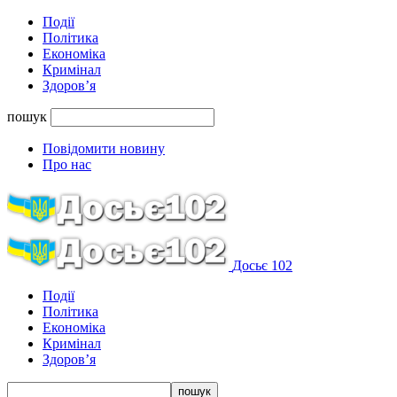
Події
Політика
Економіка
Кримінал
Здоров’я
пошук
Повідомити новину
Про нас
Досьє 102
Події
Політика
Економіка
Кримінал
Здоров’я