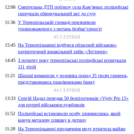
12:06
Смертельна ДТП поблизу села Кам’янки: поліцейські
скерували обвинувальний акт до суду
11:36
У Тернопільській громаді призначили
уповноваженого з питань безбар’єрності
05 СЕРПНЯ
15:45
На Тернопільщині відбувся обласний військово-
патріотичний вишкільний табір «Легіонер»
14:45
З початку року тернопільські поліцейські розшукали
111 дітей
11:21
Шахраї виманили у чоловіка понад 35 тисяч гривень,
представившись працівниками банку
04 СЕРПНЯ
13:33
Сергій Надал передав 50 безпілотників «Vyriy Pro 15»
для потреб військовослужбовців
11:52
Поліцейські встановили особу зловмисника, який
кинув металеву пляшку в дитину
11:28
На Тернопільщині продавчиня меду втратила майже