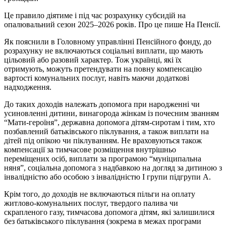
Це правило діятиме і під час розрахунку субсидій на
опалювальний сезон 2025–2026 років. Про це пише На Пенсії.
Як пояснили в Головному управлінні Пенсійного фонду, до
розрахунку не включаються соціальні виплати, що мають
цільовий або разовий характер. Тож українці, які їх
отримують, можуть претендувати на повну компенсацію
вартості комунальних послуг, навіть маючи додаткові
надходження.
До таких доходів належать допомога при народженні чи
усиновленні дитини, винагорода жінкам із почесним званням
“Мати-героїня”, державна допомога дітям-сиротам і тим, хто
позбавлений батьківського піклування, а також виплати на
дітей під опікою чи піклуванням. Не враховуються також
компенсації за тимчасове розміщення внутрішньо
переміщених осіб, виплати за програмою “муніципальна
няня”, соціальна допомога з надбавкою на догляд за дитиною з
інвалідністю або особою з інвалідністю І групи підгрупи А.
Крім того, до доходів не включаються пільги на оплату
житлово-комунальних послуг, твердого палива чи
скрапленого газу, тимчасова допомога дітям, які залишилися
без батьківського піклування (зокрема в межах програми