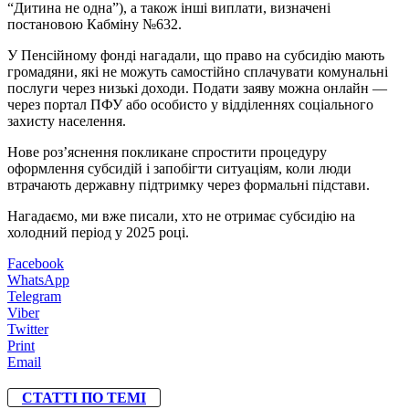
“Дитина не одна”), а також інші виплати, визначені
постановою Кабміну №632.
У Пенсійному фонді нагадали, що право на субсидію мають
громадяни, які не можуть самостійно сплачувати комунальні
послуги через низькі доходи. Подати заяву можна онлайн —
через портал ПФУ або особисто у відділеннях соціального
захисту населення.
Нове роз’яснення покликане спростити процедуру
оформлення субсидій і запобігти ситуаціям, коли люди
втрачають державну підтримку через формальні підстави.
Нагадаємо, ми вже писали, хто не отримає субсидію на
холодний період у 2025 році.
Facebook
WhatsApp
Telegram
Viber
Twitter
Print
Email
СТАТТІ ПО ТЕМІ