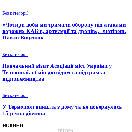
Без категорії
«Чотири доби ми тримали оборону під атаками
ворожих КАБів, артилерії та дронів»,- лютівець
Павло Боценюк
Без категорії
Навчальний візит Асоціації міст України у
Тернополі: обмін досвідом та підтримка
підприємництва
Без категорії
У Тернополі вийшла з дому та не повернулась
15-річна дівчина
НОВИНИ
ВЧОРА