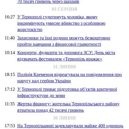
70 тисяч гривень через шахраїв
03 СЕРПНЯ
16:27
У Тернополі судитимуть чоловіка, якому
інкримінують умисне вбивство з особливою
жорстокістю
11:40
Захисники та їхні родини можуть безкоштовно
пройти навчання з фінансової грамотності
10:14
Концерти, фудкорти та допомога ЗСУ: День міста
відзначать фестивалем «Тернопіль вражає»
31 ЛИПНЯ
18:15
Поліція Кременця відреагувала на повідомлення про
наругу над гербом України
17:12
У Тернополі триває підготовка об’єктів критичної
інфраструктури до зими
11:35
Жертва фішингу: жителька Тернопільського району
втратила понад 42 тисячі гривень
30 ЛИПНЯ
17:53
На Тернопільщині задекларували майже 400 одиниць