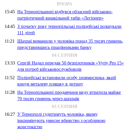
ВЧОРА
15:45
На Тернопільщині відбувся обласний військово-
патріотичний вишкільний табір «Легіонер»
14:45
З початку року тернопільські поліцейські розшукали
111 дітей
11:21
Шахраї виманили у чоловіка понад 35 тисяч гривень,
представившись працівниками банку
04 СЕРПНЯ
13:33
Сергій Надал передав 50 безпілотників «Vyriy Pro 15»
для потреб військовослужбовців
11:52
Поліцейські встановили особу зловмисника, який
кинув металеву пляшку в дитину
11:28
На Тернопільщині продавчиня меду втратила майже
70 тисяч гривень через шахраїв
03 СЕРПНЯ
16:27
У Тернополі судитимуть чоловіка, якому
інкримінують умисне вбивство з особливою
жорстокістю