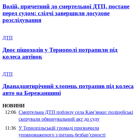
Водій, причетний до смертельної ДТП, постане
перед судом: слідчі завершили досудове
розслідування
ДТП
Двоє пішоходів у Тернополі потрапили під
колеса автівок
ДТП
Дванадцятирічний хлопець потрапив під колеса
авто на Бережанщині
НОВИНИ
12:06
Смертельна ДТП поблизу села Кам’янки: поліцейські
скерували обвинувальний акт до суду
11:36
У Тернопільській громаді призначили
уповноваженого з питань безбар’єрності