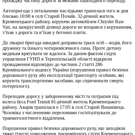
проїжджу частину дороги за межами пішохідного переходу.
Автопригода з летальними наслідками трапилася того ж дня
близько 10:00 в селі Старий Почаїв. 32-річний житель
Кременецького району, керуючи автомобілем Chrysler Raw
Van, на заокругленій ділянці дороги не впорався з керуванням,
з’їхав з дороги та в’їхав у бетонні плити.
До лікарні бригада швидкої доправила трьох осіб – водія, його
дружину та їхнього чотиримісячного сина. Проте дитину
медикам врятувати не вдалося. За даним фактом слідчі
управління ГУНП в Тернопільській області відкрили
провадження відповідно до частини 2 статті 286
Кримінального кодексу України (порушення правил безпеки
дорожнього руху або експлуатації транспорту особами, які
керують транспортними засобами, що спричинили смерть
потерпілого).
Переходив дорогу у забороненому місті та потрапив під
колеса буса Ford Transit 81-річний житель Кременецького
району. Аварія трапилася о 17:05 в селі Старий Вишнівець.
Чоловіка з численними переломами госпіталізували до
травматологічного відділення.
Порушення правил безпеки дорожнього руху, що заподіяли
тяжкі тілесні ушкодження, інкримінують слідчі Кременецького