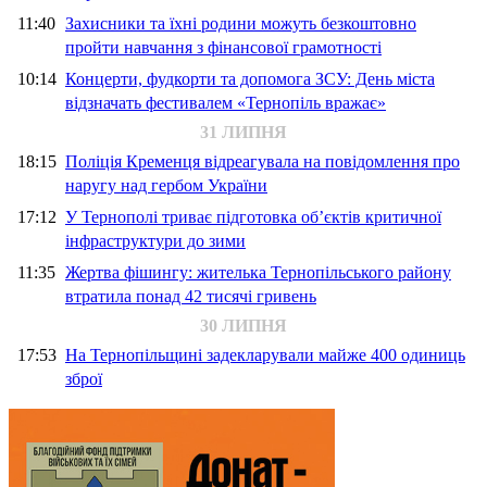
11:40
Захисники та їхні родини можуть безкоштовно
пройти навчання з фінансової грамотності
10:14
Концерти, фудкорти та допомога ЗСУ: День міста
відзначать фестивалем «Тернопіль вражає»
31 ЛИПНЯ
18:15
Поліція Кременця відреагувала на повідомлення про
наругу над гербом України
17:12
У Тернополі триває підготовка об’єктів критичної
інфраструктури до зими
11:35
Жертва фішингу: жителька Тернопільського району
втратила понад 42 тисячі гривень
30 ЛИПНЯ
17:53
На Тернопільщині задекларували майже 400 одиниць
зброї