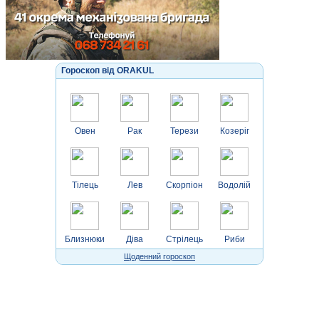
Гороскоп від ORAKUL
Овен
Рак
Терези
Козеріг
Тілець
Лев
Скорпіон
Водолій
Близнюки
Діва
Стрілець
Риби
Щоденний гороскоп