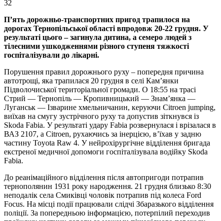
32
П’ять дорожньо-транспортних пригод трапилося на
дорогах Тернопільської області впродовж 20-22 грудня. У
результаті цього – загинула дитина, а семеро людей з
тілесними ушкодженнями різного ступеня тяжкості
госпіталізували до лікарні.
Порушення правил дорожнього руху – попередня причина
автотрощі, яка трапилася 20 грудня в селі Кам’янки
Підволочиської територіальної громади. О 18:55 на трасі
Стрий — Тернопіль — Кропивницький — Знам’янка —
Луганськ — Ізварине хмельничанин, керуючи Citroen jumping,
виїхав на смугу зустрічного руху та допустив зіткнувся із
Skoda Fabia. У результаті удару Fabia розвернулася і врізалася в
ВАЗ 2107, а Citroen, рухаючись за інерцією, в’їхав у задню
частину Toyota Raw 4. У нейрохірургічне відділення бригада
екстреної медичної допомоги госпіталізувала водійку Skoda
Fabia.
До реанімаційного відділення після автопригоди потрапив
тернополянин 1931 року народження. 21 грудня близько 8:30
неподалік села Смиківці чоловік потрапив під колеса Ford
Focus. На місці події працювали слідчі Збаразького відділення
поліції. За попередньою інформацією, потерпілий переходив