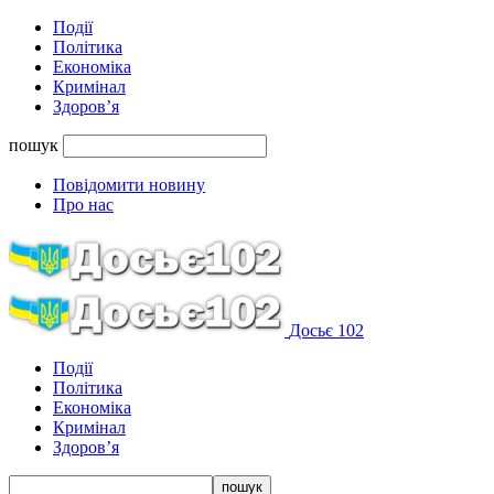
Події
Політика
Економіка
Кримінал
Здоров’я
пошук
Повідомити новину
Про нас
Досьє 102
Події
Політика
Економіка
Кримінал
Здоров’я