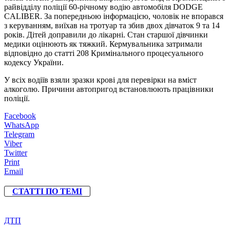
райвідділу поліції 60-річному водію автомобіля DODGE
CALIBER. За попередньою інформацією, чоловік не впорався
з керуванням, виїхав на тротуар та збив двох дівчаток 9 та 14
років. Дітей доправили до лікарні. Стан старшої дівчинки
медики оцінюють як тяжкий. Кермувальника затримали
відповідно до статті 208 Кримінального процесуального
кодексу України.
У всіх водіїв взяли зразки крові для перевірки на вміст
алкоголю. Причини автопригод встановлюють працівники
поліції.
Facebook
WhatsApp
Telegram
Viber
Twitter
Print
Email
СТАТТІ ПО ТЕМІ
ДТП