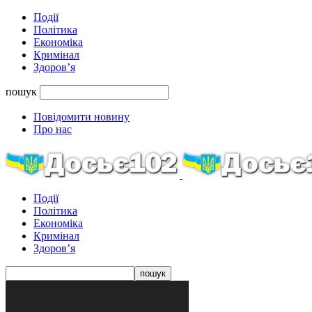
Події
Політика
Економіка
Кримінал
Здоров’я
пошук
Повідомити новину
Про нас
Події
Політика
Економіка
Кримінал
Здоров’я