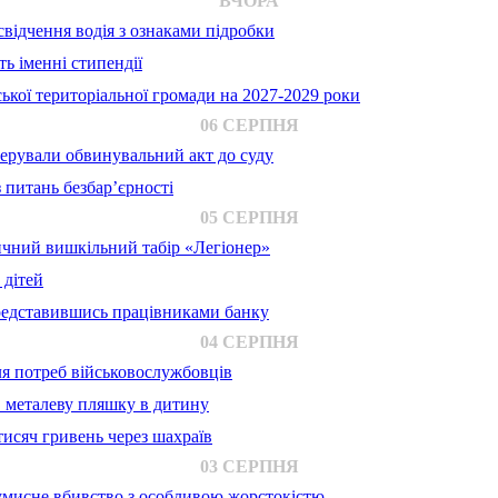
ВЧОРА
відчення водія з ознаками підробки
ь іменні стипендії
ької територіальної громади на 2027-2029 роки
06 СЕРПНЯ
ерували обвинувальний акт до суду
 питань безбар’єрності
05 СЕРПНЯ
ичний вишкільний табір «Легіонер»
 дітей
представившись працівниками банку
04 СЕРПНЯ
для потреб військовослужбовців
в металеву пляшку в дитину
исяч гривень через шахраїв
03 СЕРПНЯ
 умисне вбивство з особливою жорстокістю