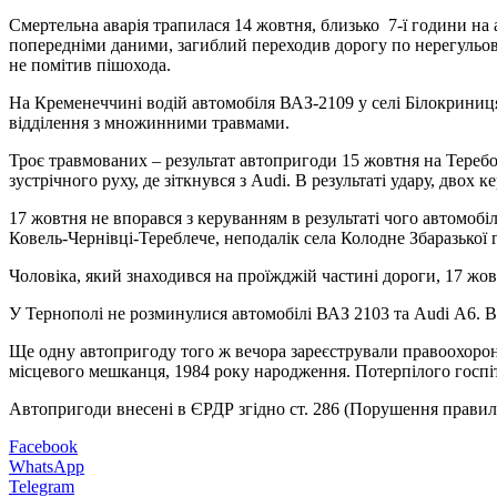
Смертельна аварія трапилася 14 жовтня, близько 7-ї години на 
попередніми даними, загиблий переходив дорогу по нерегульова
не помітив пішохода.
На Кременеччині водій автомобіля ВАЗ-2109 у селі Білокриниця
відділення з множинними травмами.
Троє травмованих – результат автопригоди 15 жовтня на Теребов
зустрічного руху, де зіткнувся з Audi. В результаті удару, дво
17 жовтня не впорався з керуванням в результаті чого автомобі
Ковель-Чернівці-Тереблече, неподалік села Колодне Збаразької 
Чоловіка, який знаходився на проїжджій частині дороги, 17 жов
У Тернополі не розминулися автомобілі ВАЗ 2103 та Audi А6. В
Ще одну автопригоду того ж вечора зареєстрували правоохоронц
місцевого мешканця, 1984 року народження. Потерпілого госпіт
Автопригоди внесені в ЄРДР згідно ст. 286 (Порушення правил
Facebook
WhatsApp
Telegram