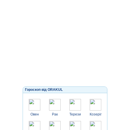
Гороскоп від ORAKUL
Овен
Рак
Терези
Козеріг