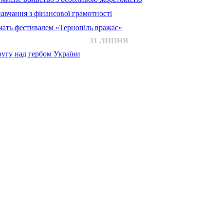
авчання з фінансової грамотності
ачать фестивалем «Тернопіль вражає»
31 ЛИПНЯ
ругу над гербом України