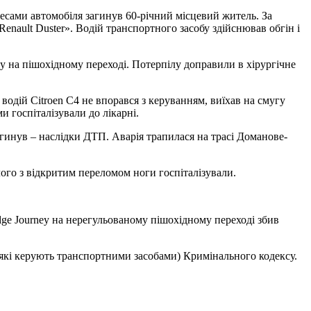
лесами автомобіля загинув 60-річний місцевий житель. За
nault Duster». Водій транспортного засобу здійснював обгін і
у на пішохідному переході. Потерпілу доправили в хірургічне
водій Citroen C4 не впорався з керуванням, виїхав на смугу
и госпіталізували до лікарні.
агинув – наслідки ДТП. Аварія трапилася на трасі Доманове-
лого з відкритим переломом ноги госпіталізували.
dge Journey на нерегульованому пішохідному переході збив
 які керують транспортними засобами) Кримінального кодексу.