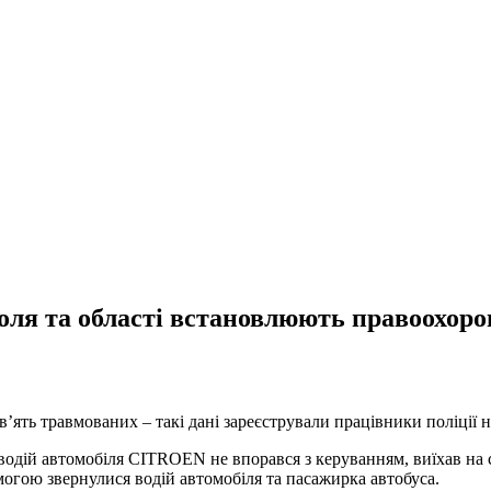
оля та області встановлюють правоохоро
’ять травмованих – такі дані зареєстрували працівники поліції 
водій автомобіля CITROEN не впорався з керуванням, виїхав на с
могою звернулися водій автомобіля та пасажирка автобуса.