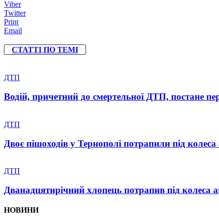
Viber
Twitter
Print
Email
СТАТТІ ПО ТЕМІ
ДТП
Водій, причетний до смертельної ДТП, постане пер
ДТП
Двоє пішоходів у Тернополі потрапили під колеса 
ДТП
Дванадцятирічний хлопець потрапив під колеса 
НОВИНИ