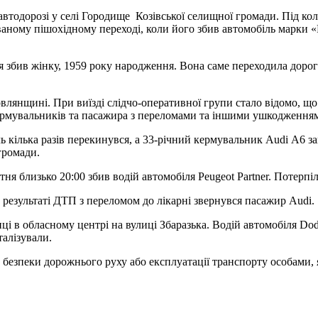
автодорозі у селі Городище Козівської селищної громади. Під ко
ному пішохідному переході, коли його збив автомобіль марки «Re
 збив жінку, 1959 року народження. Вона саме переходила дорог
лянщині. При виїзді слідчо-оперативної групи стало відомо, що 
х кермувальників та пасажира з переломами та іншими ушкодженням
ль кілька разів перекинувся, а 33-річний кермувальник Audi А6 з
громади.
тня близько 20:00 збив водій автомобіля Peugeot Partner. Потерпі
 результаті ДТП з переломом до лікарні звернувся пасажир Audi.
і в обласному центрі на вулиці Збаразька. Водій автомобіля Do
алізували.
 безпеки дорожнього руху або експлуатації транспорту особами,