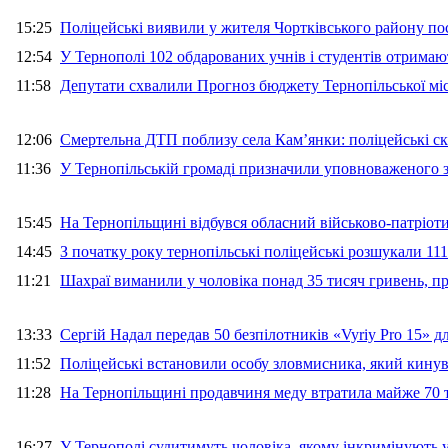
15:25
Поліцейські виявили у жителя Чортківського району пос
12:54
У Тернополі 102 обдарованих учнів і студентів отримают
11:58
Депутати схвалили Прогноз бюджету Тернопільської міс
12:06
Смертельна ДТП поблизу села Кам’янки: поліцейські ск
11:36
У Тернопільській громаді призначили уповноваженого з
15:45
На Тернопільщині відбувся обласний військово-патріот
14:45
З початку року тернопільські поліцейські розшукали 111
11:21
Шахраї виманили у чоловіка понад 35 тисяч гривень, 
13:33
Сергій Надал передав 50 безпілотників «Vyriy Pro 15» 
11:52
Поліцейські встановили особу зловмисника, який кину
11:28
На Тернопільщині продавчиня меду втратила майже 70 т
16:27
У Тернополі судитимуть чоловіка, якому інкримінують