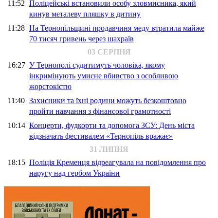
11:52
Поліцейські встановили особу зловмисника, який
кинув металеву пляшку в дитину
11:28
На Тернопільщині продавчиня меду втратила майже
70 тисяч гривень через шахраїв
03 СЕРПНЯ
16:27
У Тернополі судитимуть чоловіка, якому
інкримінують умисне вбивство з особливою
жорстокістю
11:40
Захисники та їхні родини можуть безкоштовно
пройти навчання з фінансової грамотності
10:14
Концерти, фудкорти та допомога ЗСУ: День міста
відзначать фестивалем «Тернопіль вражає»
31 ЛИПНЯ
18:15
Поліція Кременця відреагувала на повідомлення про
наругу над гербом України