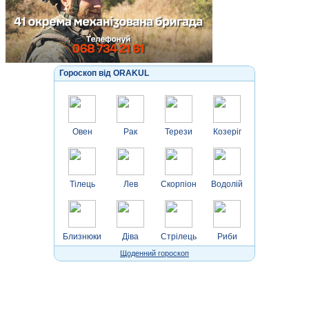
Гороскоп від ORAKUL
Овен
Рак
Терези
Козеріг
Тілець
Лев
Скорпіон
Водолій
Близнюки
Діва
Стрілець
Риби
Щоденний гороскоп