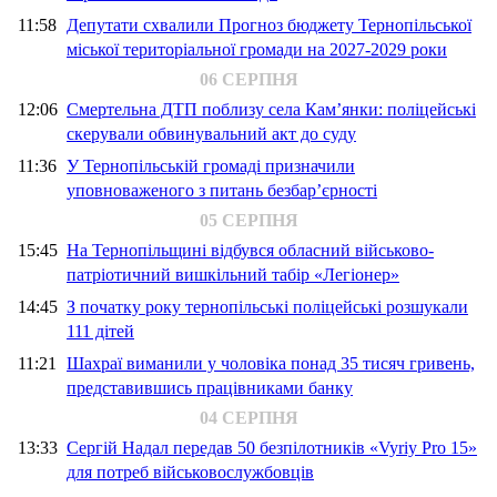
11:58
Депутати схвалили Прогноз бюджету Тернопільської
міської територіальної громади на 2027-2029 роки
06 СЕРПНЯ
12:06
Смертельна ДТП поблизу села Кам’янки: поліцейські
скерували обвинувальний акт до суду
11:36
У Тернопільській громаді призначили
уповноваженого з питань безбар’єрності
05 СЕРПНЯ
15:45
На Тернопільщині відбувся обласний військово-
патріотичний вишкільний табір «Легіонер»
14:45
З початку року тернопільські поліцейські розшукали
111 дітей
11:21
Шахраї виманили у чоловіка понад 35 тисяч гривень,
представившись працівниками банку
04 СЕРПНЯ
13:33
Сергій Надал передав 50 безпілотників «Vyriy Pro 15»
для потреб військовослужбовців