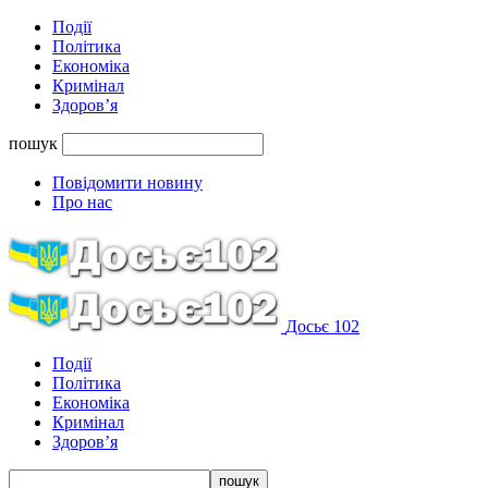
Події
Політика
Економіка
Кримінал
Здоров’я
пошук
Повідомити новину
Про нас
Досьє 102
Події
Політика
Економіка
Кримінал
Здоров’я