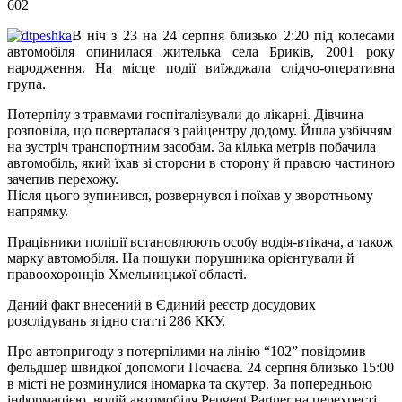
602
В ніч з 23 на 24 серпня близько 2:20 під колесами
автомобіля опинилася жителька села Бриків, 2001 року
народження. На місце події виїжджала слідчо-оперативна
група.
Потерпілу з травмами госпіталізували до лікарні. Дівчина
розповіла, що поверталася з райцентру додому. Йшла узбіччям
на зустріч транспортним засобам. За кілька метрів побачила
автомобіль, який їхав зі сторони в сторону й правою частиною
зачепив перехожу.
Після цього зупинився, розвернувся і поїхав у зворотньому
напрямку.
Працівники поліції встановлюють особу водія-втікача, а також
марку автомобіля. На пошуки порушника орієнтували й
правоохоронців Хмельницької області.
Даний факт внесений в Єдиний реєстр досудових
розслідувань згідно статті 286 ККУ.
Про автопригоду з потерпілими на лінію “102” повідомив
фельдшер швидкої допомоги Почаєва. 24 серпня близько 15:00
в місті не розминулися іномарка та скутер. За попередньою
інформацією, водій автомобіля Peugeot Partner на перехресті