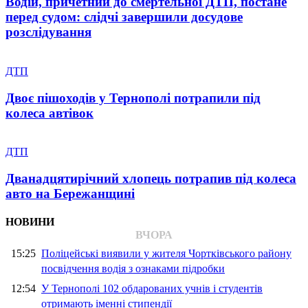
Водій, причетний до смертельної ДТП, постане
перед судом: слідчі завершили досудове
розслідування
ДТП
Двоє пішоходів у Тернополі потрапили під
колеса автівок
ДТП
Дванадцятирічний хлопець потрапив під колеса
авто на Бережанщині
НОВИНИ
ВЧОРА
15:25
Поліцейські виявили у жителя Чортківського району
посвідчення водія з ознаками підробки
12:54
У Тернополі 102 обдарованих учнів і студентів
отримають іменні стипендії