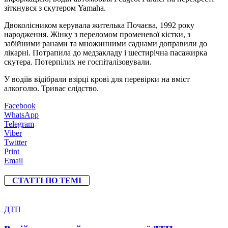
зіткнувся з скутером Yamaha.
Двоколісником керувала жителька Почаєва, 1992 року
народження. Жінку з переломом променевої кістки, з
забійними ранами та множинними саднами доправили до
лікарні. Потрапила до медзакладу і шестирічна пасажирка
скутера. Потерпілих не госпіталізовували.
У водіїв відібрали взірці крові для перевірки на вміст
алкоголю. Триває слідство.
Facebook
WhatsApp
Telegram
Viber
Twitter
Print
Email
СТАТТІ ПО ТЕМІ
ДТП