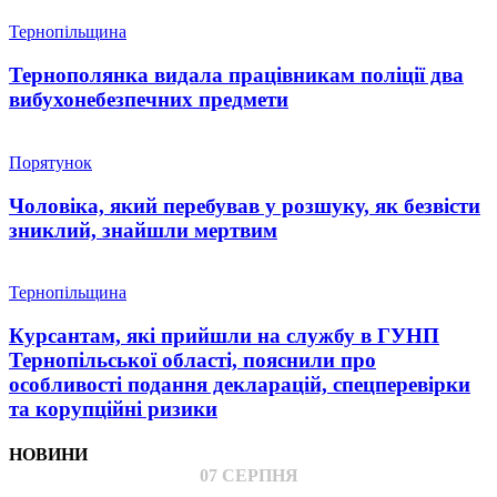
Тернопільщина
Тернополянка видала працівникам поліції два
вибухонебезпечних предмети
Порятунок
Чоловіка, який перебував у розшуку, як безвісти
зниклий, знайшли мертвим
Тернопільщина
Курсантам, які прийшли на службу в ГУНП
Тернопільської області, пояснили про
особливості подання декларацій, спецперевірки
та корупційні ризики
НОВИНИ
07 СЕРПНЯ