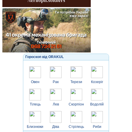
Гороскоп від ORAKUL
Овен
Рак
Терези
Козеріг
Тілець
Лев
Скорпіон
Водолій
Близнюки
Діва
Стрілець
Риби