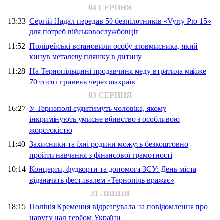
04 СЕРПНЯ
13:33
Сергій Надал передав 50 безпілотників «Vyriy Pro 15»
для потреб військовослужбовців
11:52
Поліцейські встановили особу зловмисника, який
кинув металеву пляшку в дитину
11:28
На Тернопільщині продавчиня меду втратила майже
70 тисяч гривень через шахраїв
03 СЕРПНЯ
16:27
У Тернополі судитимуть чоловіка, якому
інкримінують умисне вбивство з особливою
жорстокістю
11:40
Захисники та їхні родини можуть безкоштовно
пройти навчання з фінансової грамотності
10:14
Концерти, фудкорти та допомога ЗСУ: День міста
відзначать фестивалем «Тернопіль вражає»
31 ЛИПНЯ
18:15
Поліція Кременця відреагувала на повідомлення про
наругу над гербом України