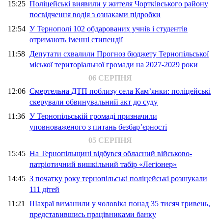
15:25
Поліцейські виявили у жителя Чортківського району
посвідчення водія з ознаками підробки
12:54
У Тернополі 102 обдарованих учнів і студентів
отримають іменні стипендії
11:58
Депутати схвалили Прогноз бюджету Тернопільської
міської територіальної громади на 2027-2029 роки
06 СЕРПНЯ
12:06
Смертельна ДТП поблизу села Кам’янки: поліцейські
скерували обвинувальний акт до суду
11:36
У Тернопільській громаді призначили
уповноваженого з питань безбар’єрності
05 СЕРПНЯ
15:45
На Тернопільщині відбувся обласний військово-
патріотичний вишкільний табір «Легіонер»
14:45
З початку року тернопільські поліцейські розшукали
111 дітей
11:21
Шахраї виманили у чоловіка понад 35 тисяч гривень,
представившись працівниками банку