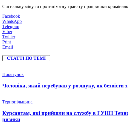
Сигнальну міну та протипіхотну гранату працівники кримінальн
Facebook
WhatsApp
Telegram
Viber
Twitter
Print
Email
СТАТТІ ПО ТЕМІ
Порятунок
Чоловіка, який перебував у розшуку, як безвісти
Тернопільщина
Курсантам, які прийшли на службу в ГУНП Тернопі
ризики