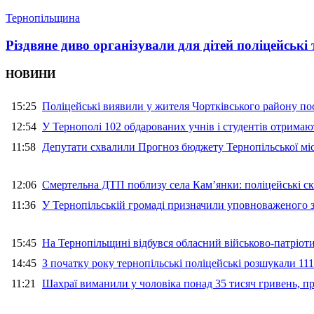
Тернопільщина
Різдвяне диво організували для дітей поліцейськ
НОВИНИ
15:25
Поліцейські виявили у жителя Чортківського району пос
12:54
У Тернополі 102 обдарованих учнів і студентів отримают
11:58
Депутати схвалили Прогноз бюджету Тернопільської міс
12:06
Смертельна ДТП поблизу села Кам’янки: поліцейські ск
11:36
У Тернопільській громаді призначили уповноваженого з
15:45
На Тернопільщині відбувся обласний військово-патріот
14:45
З початку року тернопільські поліцейські розшукали 111
11:21
Шахраї виманили у чоловіка понад 35 тисяч гривень, 