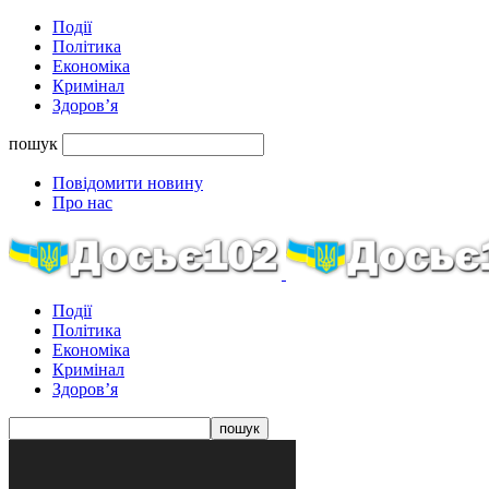
Події
Політика
Економіка
Кримінал
Здоров’я
пошук
Повідомити новину
Про нас
Події
Політика
Економіка
Кримінал
Здоров’я