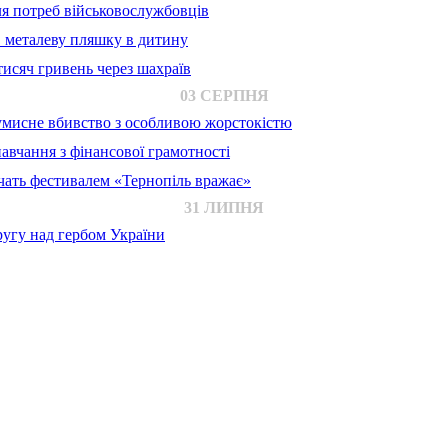
для потреб військовослужбовців
в металеву пляшку в дитину
исяч гривень через шахраїв
03 СЕРПНЯ
 умисне вбивство з особливою жорстокістю
авчання з фінансової грамотності
ачать фестивалем «Тернопіль вражає»
31 ЛИПНЯ
ругу над гербом України