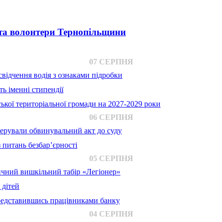
і та волонтери Тернопільщини
07 СЕРПНЯ
відчення водія з ознаками підробки
ь іменні стипендії
ької територіальної громади на 2027-2029 роки
06 СЕРПНЯ
ерували обвинувальний акт до суду
 питань безбар’єрності
05 СЕРПНЯ
ичний вишкільний табір «Легіонер»
 дітей
представившись працівниками банку
04 СЕРПНЯ