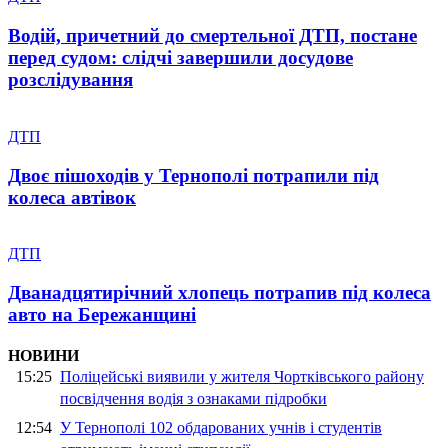
Водій, причетний до смертельної ДТП, постане
перед судом: слідчі завершили досудове
розслідування
ДТП
Двоє пішоходів у Тернополі потрапили під
колеса автівок
ДТП
Дванадцятирічний хлопець потрапив під колеса
авто на Бережанщині
НОВИНИ
15:25
Поліцейські виявили у жителя Чортківського району
посвідчення водія з ознаками підробки
12:54
У Тернополі 102 обдарованих учнів і студентів