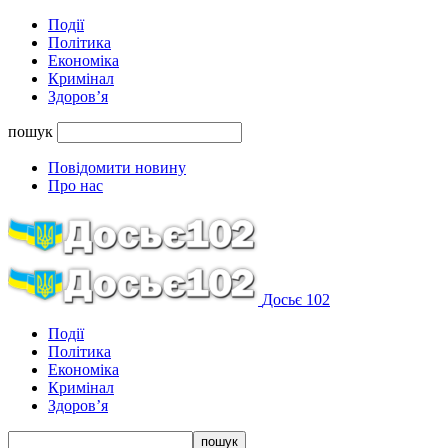
Події
Політика
Економіка
Кримінал
Здоров’я
пошук
Повідомити новину
Про нас
Досьє 102
Події
Політика
Економіка
Кримінал
Здоров’я