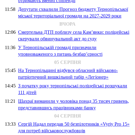
отримають іменні стипендії
11:58
Депутати схвалили Прогноз бюджету Тернопільської
міської територіальної громади на 2027-2029 роки
ВЧОРА
12:06
Смертельна ДТП поблизу села Кам’янки: поліцейські
скерували обвинувальний акт до суду
11:36
У Тернопільській громаді призначили
уповноваженого з питань безбар’єрності
05 СЕРПНЯ
15:45
На Тернопільщині відбувся обласний військово-
патріотичний вишкільний табір «Легіонер»
14:45
З початку року тернопільські поліцейські розшукали
111 дітей
11:21
Шахраї виманили у чоловіка понад 35 тисяч гривень,
представившись працівниками банку
04 СЕРПНЯ
13:33
Сергій Надал передав 50 безпілотників «Vyriy Pro 15»
для потреб військовослужбовців