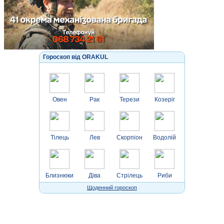
Гороскоп від ORAKUL
Овен
Рак
Терези
Козеріг
Тілець
Лев
Скорпіон
Водолій
Близнюки
Діва
Стрілець
Риби
Щоденний гороскоп