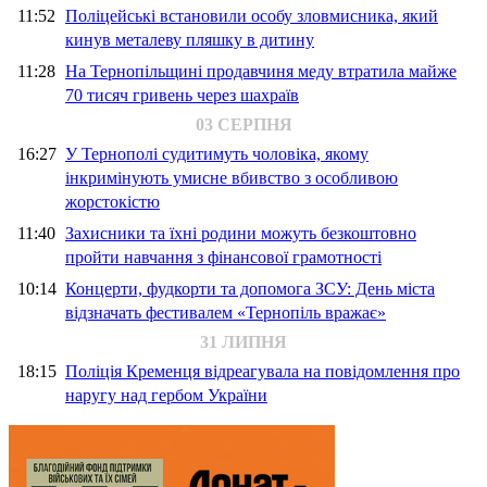
11:52
Поліцейські встановили особу зловмисника, який
кинув металеву пляшку в дитину
11:28
На Тернопільщині продавчиня меду втратила майже
70 тисяч гривень через шахраїв
03 СЕРПНЯ
16:27
У Тернополі судитимуть чоловіка, якому
інкримінують умисне вбивство з особливою
жорстокістю
11:40
Захисники та їхні родини можуть безкоштовно
пройти навчання з фінансової грамотності
10:14
Концерти, фудкорти та допомога ЗСУ: День міста
відзначать фестивалем «Тернопіль вражає»
31 ЛИПНЯ
18:15
Поліція Кременця відреагувала на повідомлення про
наругу над гербом України