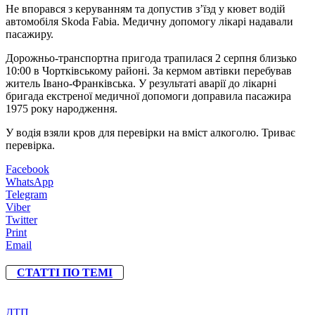
Не впорався з керуванням та допустив з’їзд у кювет водій
автомобіля Skoda Fabia. Медичну допомогу лікарі надавали
пасажиру.
Дорожньо-транспортна пригода трапилася 2 серпня близько
10:00 в Чортківському районі. За кермом автівки перебував
житель Івано-Франківська. У результаті аварії до лікарні
бригада екстреної медичної допомоги доправила пасажира
1975 року народження.
У водія взяли кров для перевірки на вміст алкоголю. Триває
перевірка.
Facebook
WhatsApp
Telegram
Viber
Twitter
Print
Email
СТАТТІ ПО ТЕМІ
ДТП