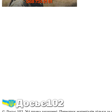
© Досьє 102. Усі права захищені. Передрук матеріалів тільки за