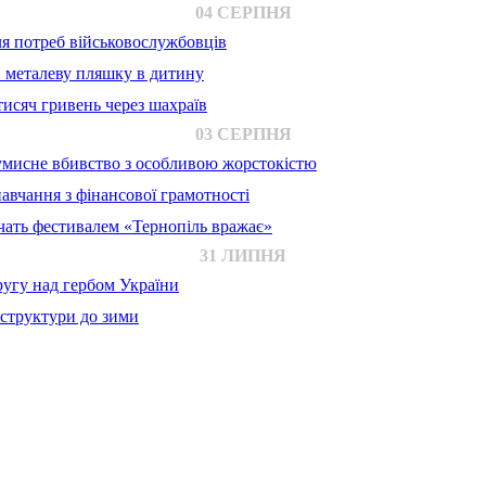
04 СЕРПНЯ
для потреб військовослужбовців
в металеву пляшку в дитину
исяч гривень через шахраїв
03 СЕРПНЯ
 умисне вбивство з особливою жорстокістю
авчання з фінансової грамотності
ачать фестивалем «Тернопіль вражає»
31 ЛИПНЯ
ругу над гербом України
аструктури до зими