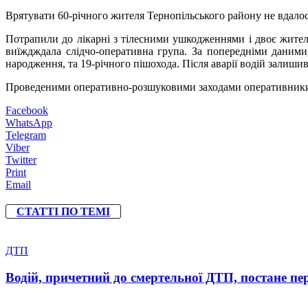
Врятувати 60-річного жителя Тернопільського району не вдало
Потрапили до лікарні з тілесними ушкодженнями і двоє жителі
виїждждала слідчо-оперативна група. За попередніми даними,
народження, та 19-річного пішохода. Після аварії водій залишив 
Проведеними оперативно-розшуковими заходами оперативники вс
Facebook
WhatsApp
Telegram
Viber
Twitter
Print
Email
СТАТТІ ПО ТЕМІ
ДТП
Водій, причетний до смертельної ДТП, постане пер