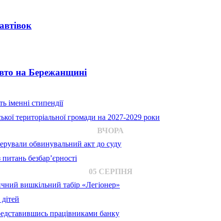
автівок
авто на Бережанщині
ь іменні стипендії
ької територіальної громади на 2027-2029 роки
ВЧОРА
ерували обвинувальний акт до суду
 питань безбар’єрності
05 СЕРПНЯ
ичний вишкільний табір «Легіонер»
 дітей
представившись працівниками банку