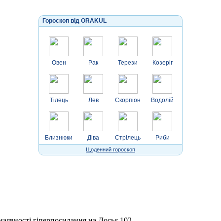
Гороскоп від ORAKUL
Овен
Рак
Терези
Козеріг
Тілець
Лев
Скорпіон
Водолій
Близнюки
Діва
Стрілець
Риби
Щоденний гороскоп
 наявності гіперпосилання на Досьє 102