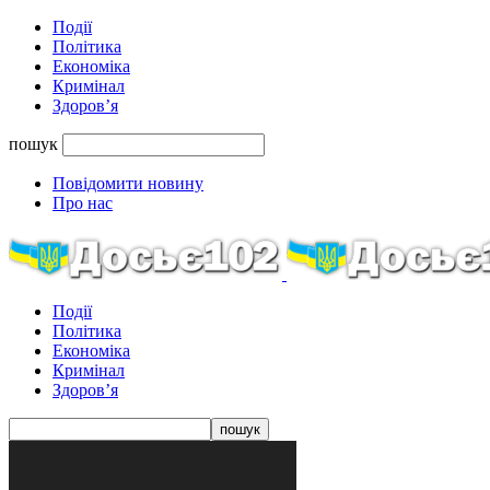
Події
Політика
Економіка
Кримінал
Здоров’я
пошук
Повідомити новину
Про нас
Події
Політика
Економіка
Кримінал
Здоров’я