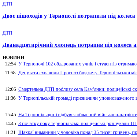
ДТП
Двоє пішоходів у Тернополі потрапили під колеса 
ДТП
Дванадцятирічний хлопець потрапив під колеса 
НОВИНИ
12:54
У Тернополі 102 обдарованих учнів і студентів отримают
11:58
Депутати схвалили Прогноз бюджету Тернопільської міс
12:06
Смертельна ДТП поблизу села Кам’янки: поліцейські ск
11:36
У Тернопільській громаді призначили уповноваженого з
15:45
На Тернопільщині відбувся обласний військово-патріот
14:45
З початку року тернопільські поліцейські розшукали 111
11:21
Шахраї виманили у чоловіка понад 35 тисяч гривень, 