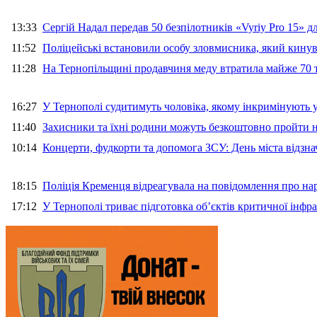
13:33
Сергій Надал передав 50 безпілотників «Vyriy Pro 15» 
11:52
Поліцейські встановили особу зловмисника, який кину
11:28
На Тернопільщині продавчиня меду втратила майже 70 т
16:27
У Тернополі судитимуть чоловіка, якому інкримінують
11:40
Захисники та їхні родини можуть безкоштовно пройти н
10:14
Концерти, фудкорти та допомога ЗСУ: День міста відзн
18:15
Поліція Кременця відреагувала на повідомлення про на
17:12
У Тернополі триває підготовка об’єктів критичної інфр