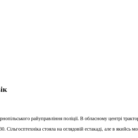
ік
нопільського райуправління поліції. В обласному центрі трактор
. Сільгосптехніка стояла на оглядовій естакаді, але в якийсь мом