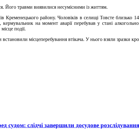
ся. Його травми виявилися несумісними із життям.
в Кременецького району. Чоловіків в селищі Товсте близько 14:
 кермувальник на момент аварії перебував у стані алкогольног
місце події.
тановили місцеперебування втікача. У нього взяли зразки крові
ед судом: слідчі завершили досудове розслідуванн