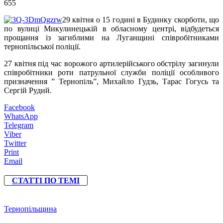
655
29 квітня о 15 годині в Будинку скорботи, що
по вулиці Микулинецькій в обласному центрі, відбудеться
прощання із загиблими на Луганщині співробітниками
тернопільської поліції.
27 квітня під час ворожого артилерійського обстрілу загинули
співробітники роти патрульної служби поліції особливого
призначення ” Тернопіль”, Михайло Гудзь, Тарас Гогусь та
Сергій Рудий.
Facebook
WhatsApp
Telegram
Viber
Twitter
Print
Email
СТАТТІ ПО ТЕМІ
Тернопільщина