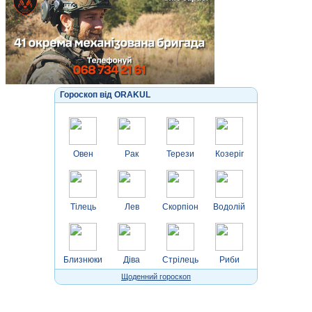
Гороскоп від ORAKUL
Овен
Рак
Терези
Козеріг
Тілець
Лев
Скорпіон
Водолій
Близнюки
Діва
Стрілець
Риби
Щоденний гороскоп