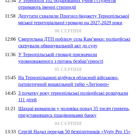
12:54
У Тернополі 102 обдарованих учнів і студентів
отримають іменні стипендії
11:58
Депутати схвалили Прогноз бюджету Тернопільської
міської територіальної громади на 2027-2029 роки
06 СЕРПНЯ
12:06
Смертельна ДТП поблизу села Кам’янки: поліцейські
скерували обвинувальний акт до суду
11:36
У Тернопільській громаді призначили
уповноваженого з питань безбар’єрності
05 СЕРПНЯ
15:45
На Тернопільщині відбувся обласний військово-
патріотичний вишкільний табір «Легіонер»
14:45
З початку року тернопільські поліцейські розшукали
111 дітей
11:21
Шахраї виманили у чоловіка понад 35 тисяч гривень,
представившись працівниками банку
04 СЕРПНЯ
13:33
Сергій Надал передав 50 безпілотників «Vyriy Pro 15»