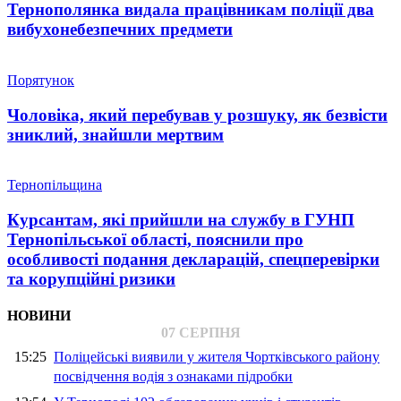
Тернополянка видала працівникам поліції два
вибухонебезпечних предмети
Порятунок
Чоловіка, який перебував у розшуку, як безвісти
зниклий, знайшли мертвим
Тернопільщина
Курсантам, які прийшли на службу в ГУНП
Тернопільської області, пояснили про
особливості подання декларацій, спецперевірки
та корупційні ризики
НОВИНИ
07 СЕРПНЯ
15:25
Поліцейські виявили у жителя Чортківського району
посвідчення водія з ознаками підробки