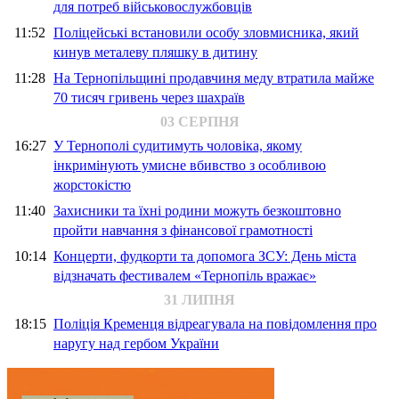
для потреб військовослужбовців
11:52
Поліцейські встановили особу зловмисника, який
кинув металеву пляшку в дитину
11:28
На Тернопільщині продавчиня меду втратила майже
70 тисяч гривень через шахраїв
03 СЕРПНЯ
16:27
У Тернополі судитимуть чоловіка, якому
інкримінують умисне вбивство з особливою
жорстокістю
11:40
Захисники та їхні родини можуть безкоштовно
пройти навчання з фінансової грамотності
10:14
Концерти, фудкорти та допомога ЗСУ: День міста
відзначать фестивалем «Тернопіль вражає»
31 ЛИПНЯ
18:15
Поліція Кременця відреагувала на повідомлення про
наругу над гербом України