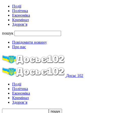
Події
Політика
Економіка
Кримінал
Здоров’я
пошук
Повідомити новину
Про нас
Досьє 102
Події
Політика
Економіка
Кримінал
Здоров’я