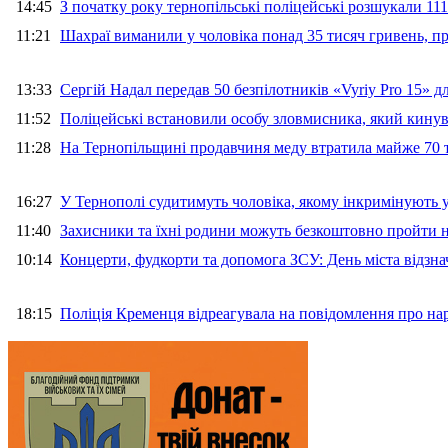
14:45
З початку року тернопільські поліцейські розшукали 111
11:21
Шахраї виманили у чоловіка понад 35 тисяч гривень, 
13:33
Сергій Надал передав 50 безпілотників «Vyriy Pro 15» 
11:52
Поліцейські встановили особу зловмисника, який кину
11:28
На Тернопільщині продавчиня меду втратила майже 70 т
16:27
У Тернополі судитимуть чоловіка, якому інкримінують
11:40
Захисники та їхні родини можуть безкоштовно пройти н
10:14
Концерти, фудкорти та допомога ЗСУ: День міста відзн
18:15
Поліція Кременця відреагувала на повідомлення про на