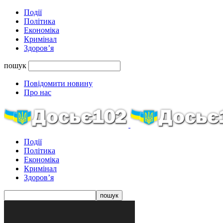
Події
Політика
Економіка
Кримінал
Здоров’я
пошук
Повідомити новину
Про нас
Події
Політика
Економіка
Кримінал
Здоров’я