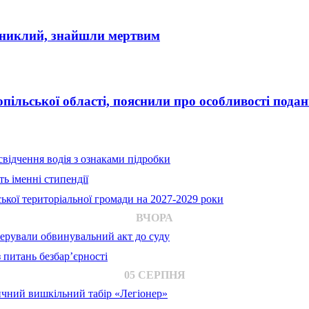
 зниклий, знайшли мертвим
льської області, пояснили про особливості поданн
відчення водія з ознаками підробки
ь іменні стипендії
ької територіальної громади на 2027-2029 роки
ВЧОРА
ерували обвинувальний акт до суду
 питань безбар’єрності
05 СЕРПНЯ
ичний вишкільний табір «Легіонер»