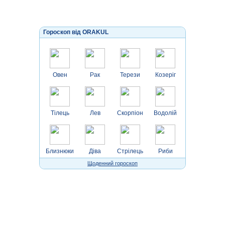
Гороскоп від ORAKUL
Овен
Рак
Терези
Козеріг
Тілець
Лев
Скорпіон
Водолій
Близнюки
Діва
Стрілець
Риби
Щоденний гороскоп