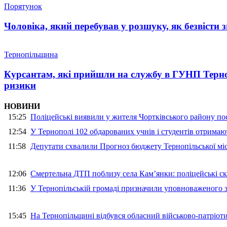
Порятунок
Чоловіка, який перебував у розшуку, як безвісти
Тернопільщина
Курсантам, які прийшли на службу в ГУНП Тернопі
ризики
НОВИНИ
15:25
Поліцейські виявили у жителя Чортківського району пос
12:54
У Тернополі 102 обдарованих учнів і студентів отримают
11:58
Депутати схвалили Прогноз бюджету Тернопільської міс
12:06
Смертельна ДТП поблизу села Кам’янки: поліцейські ск
11:36
У Тернопільській громаді призначили уповноваженого з
15:45
На Тернопільщині відбувся обласний військово-патріот