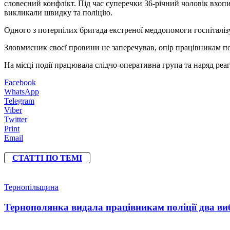
словесний конфлікт. Під час суперечки 36-річний чоловік вхопи
викликали швидку та поліцію.
Одного з потерпілих бригада екстреної меддопомоги госпіталіз
Зловмисник своєї провини не заперечував, опір працівникам по
На місці події працювала слідчо-оперативна група та наряд реаг
Facebook
WhatsApp
Telegram
Viber
Twitter
Print
Email
СТАТТІ ПО ТЕМІ
Тернопільщина
Тернополянка видала працівникам поліції два ви