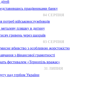
 дітей
представившись працівниками банку
04 СЕРПНЯ
для потреб військовослужбовців
в металеву пляшку в дитину
исяч гривень через шахраїв
03 СЕРПНЯ
 умисне вбивство з особливою жорстокістю
авчання з фінансової грамотності
ачать фестивалем «Тернопіль вражає»
31 ЛИПНЯ
ругу над гербом України