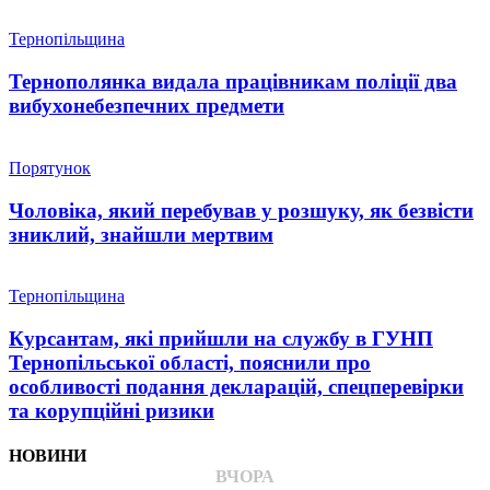
Тернопільщина
Тернополянка видала працівникам поліції два
вибухонебезпечних предмети
Порятунок
Чоловіка, який перебував у розшуку, як безвісти
зниклий, знайшли мертвим
Тернопільщина
Курсантам, які прийшли на службу в ГУНП
Тернопільської області, пояснили про
особливості подання декларацій, спецперевірки
та корупційні ризики
НОВИНИ
ВЧОРА