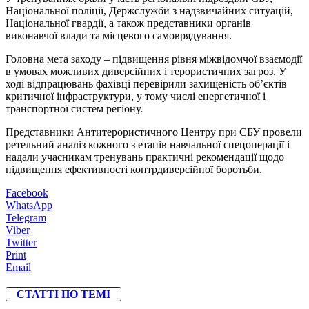
Національної поліції, Держслужби з надзвичайних ситуацій,
Національної гвардії, а також представники органів
виконавчої влади та місцевого самоврядування.
Головна мета заходу – підвищення рівня міжвідомчої взаємодії
в умовах можливих диверсійних і терористичних загроз. У
ході відпрацювань фахівці перевірили захищеність об’єктів
критичної інфраструктури, у тому числі енергетичної і
транспортної систем регіону.
Представники Антитерористичного Центру при СБУ провели
ретельний аналіз кожного з етапів навчальної спецоперації і
надали учасникам тренувань практичні рекомендації щодо
підвищення ефективності контрдиверсійної боротьби.
Facebook
WhatsApp
Telegram
Viber
Twitter
Print
Email
СТАТТІ ПО ТЕМІ