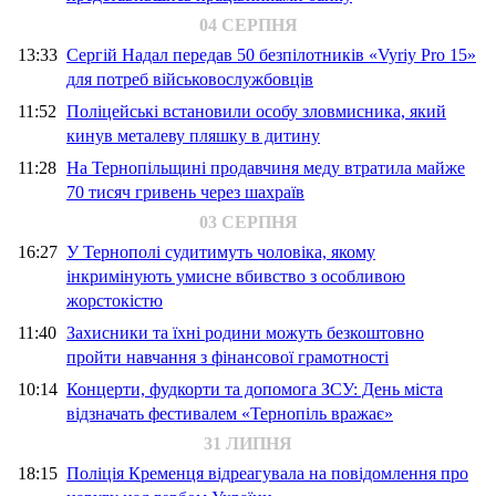
04 СЕРПНЯ
13:33
Сергій Надал передав 50 безпілотників «Vyriy Pro 15»
для потреб військовослужбовців
11:52
Поліцейські встановили особу зловмисника, який
кинув металеву пляшку в дитину
11:28
На Тернопільщині продавчиня меду втратила майже
70 тисяч гривень через шахраїв
03 СЕРПНЯ
16:27
У Тернополі судитимуть чоловіка, якому
інкримінують умисне вбивство з особливою
жорстокістю
11:40
Захисники та їхні родини можуть безкоштовно
пройти навчання з фінансової грамотності
10:14
Концерти, фудкорти та допомога ЗСУ: День міста
відзначать фестивалем «Тернопіль вражає»
31 ЛИПНЯ
18:15
Поліція Кременця відреагувала на повідомлення про