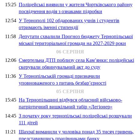
15:25
Поліцейські виявили у жителя Чортківського району
посвідчення водія з ознаками підробки
12:54
У Тернополі 102 обдарованих учнів і студентів
отримають іменні стипендії
11:58
Депутати схвалили Прогноз бюджету Тернопільської
міської територіальної громади на 2027-2029 роки
06 СЕРПНЯ
12:06
Смертельна ДТП поблизу села Кам’янки: поліцейські
скерували обвинувальний акт до суду
11:36
У Тернопільській громаді призначили
уповноваженого з питань безбар’єрності
05 СЕРПНЯ
15:45
На Тернопільщині відбувся обласний військово-
патріотичний вишкільний табір «Легіонер»
14:45
З початку року тернопільські поліцейські розшукали
111 дітей
11:21
Шахраї виманили у чоловіка понад 35 тисяч гривень,
представившись працівниками банку