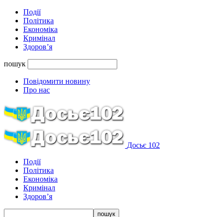
Події
Політика
Економіка
Кримінал
Здоров’я
пошук
Повідомити новину
Про нас
Досьє 102
Події
Політика
Економіка
Кримінал
Здоров’я