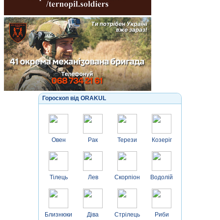
Гороскоп від ORAKUL
Овен
Рак
Терези
Козеріг
Тілець
Лев
Скорпіон
Водолій
Близнюки
Діва
Стрілець
Риби