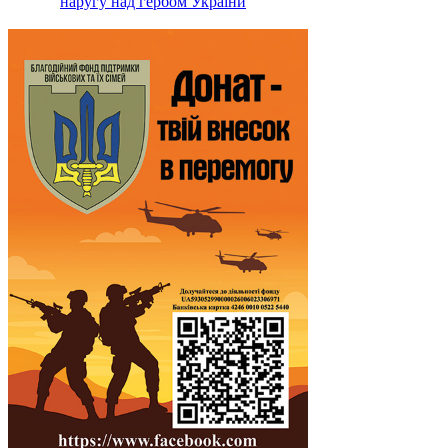
наругу над гербом України