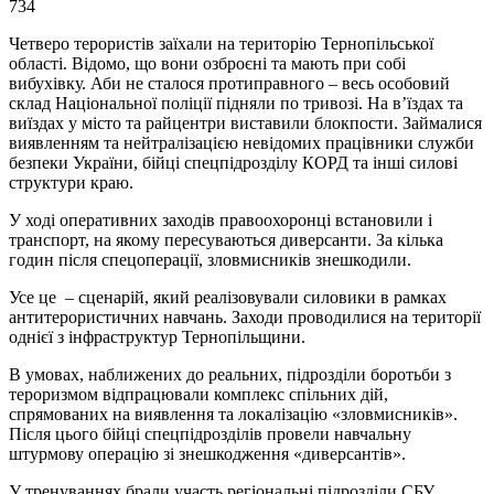
734
Четверо терористів заїхали на територію Тернопільської
області. Відомо, що вони озброєні та мають при собі
вибухівку. Аби не сталося протиправного – весь особовий
склад Національної поліції підняли по тривозі. На в’їздах та
виїздах у місто та райцентри виставили блокпости. Займалися
виявленням та нейтралізацією невідомих працівники служби
безпеки України, бійці спецпідрозділу КОРД та інші силові
структури краю.
У ході оперативних заходів правоохоронці встановили і
транспорт, на якому пересуваються диверсанти. За кілька
годин після спецоперації, зловмисників знешкодили.
Усе це – сценарій, який реалізовували силовики в рамках
антитерористичних навчань. Заходи проводилися на території
однієї з інфраструктур Тернопільщини.
В умовах, наближених до реальних, підрозділи боротьби з
тероризмом відпрацювали комплекс спільних дій,
спрямованих на виявлення та локалізацію «зловмисників».
Після цього бійці спецпідрозділів провели навчальну
штурмову операцію зі знешкодження «диверсантів».
У тренуваннях брали участь регіональні підрозділи СБУ,