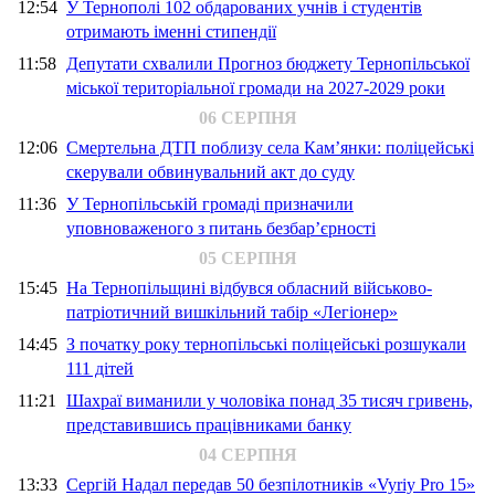
12:54
У Тернополі 102 обдарованих учнів і студентів
отримають іменні стипендії
11:58
Депутати схвалили Прогноз бюджету Тернопільської
міської територіальної громади на 2027-2029 роки
06 СЕРПНЯ
12:06
Смертельна ДТП поблизу села Кам’янки: поліцейські
скерували обвинувальний акт до суду
11:36
У Тернопільській громаді призначили
уповноваженого з питань безбар’єрності
05 СЕРПНЯ
15:45
На Тернопільщині відбувся обласний військово-
патріотичний вишкільний табір «Легіонер»
14:45
З початку року тернопільські поліцейські розшукали
111 дітей
11:21
Шахраї виманили у чоловіка понад 35 тисяч гривень,
представившись працівниками банку
04 СЕРПНЯ
13:33
Сергій Надал передав 50 безпілотників «Vyriy Pro 15»