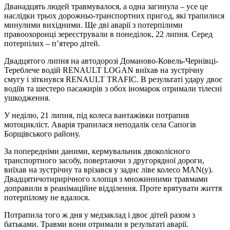
Дванадцять людей травмувалося, а одна загинула – усе це
наслідки трьох дорожньо-транспортних пригод, які трапилися
минулими вихідними. Ще дві аварії з потерпілими
правоохоронці зереєстрували в понеділок, 22 липня. Серед
потерпілих – п’ятеро дітей.
Двадцятого липня на автодорозі Доманово-Ковель-Чернівці-
Тереблече водій RENAULT LOGAN виїхав на зустрічну
смугу і зіткнувся RENAULT TRAFIC. В результаті удару двоє
водіїв та шестеро пасажирів з обох іномарок отримали тілесні
ушкодження.
У неділю, 21 липня, під колеса вантажівки потрапив
мотоцикліст. Аварія трапилася неподалік села Сапогів
Борщівського району.
За попередніми даними, кермувальник двоколісного
транспортного засобу, повертаючи з другорядної дороги,
виїхав на зустрічну та врізався у заднє ліве колесо MAN(у).
Двадцятичотирирічного хлопця з множинними травмами
доправили в реанімаційне відділення. Проте врятувати життя
потерпілому не вдалося.
Потрапила того ж дня у медзаклад і двоє дітей разом з
батьками. Травми вони отримали в результаті аварії.