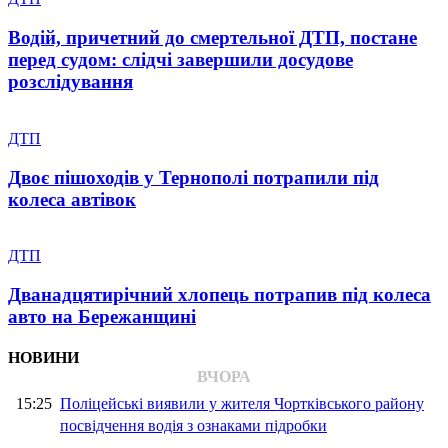
Водій, причетний до смертельної ДТП, постане
перед судом: слідчі завершили досудове
розслідування
ДТП
Двоє пішоходів у Тернополі потрапили під
колеса автівок
ДТП
Дванадцятирічний хлопець потрапив під колеса
авто на Бережанщині
НОВИНИ
ВЧОРА
15:25
Поліцейські виявили у жителя Чортківського району
посвідчення водія з ознаками підробки