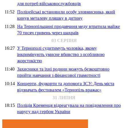
для потреб військовослужбовців
11:52
Поліцейські встановили особу зловмисника, який
кинув металеву пляшку в дитину
11:28
На Тернопільщині продавчиня меду втратила майже
70 тисяч гривень через шахраїв
03 СЕРПНЯ
16:27
У Тернополі судитимуть чоловіка, якому
інкримінують умисне вбивство з особливою
жорстокістю
11:40
Захисники та їхні родини можуть безкоштовно
пройти навчання з фінансової грамотності
10:14
Концерти, фудкорти та допомога ЗСУ: День міста
відзначать фестивалем «Тернопіль вражає»
31 ЛИПНЯ
18:15
Поліція Кременця відреагувала на повідомлення про
наругу над гербом України