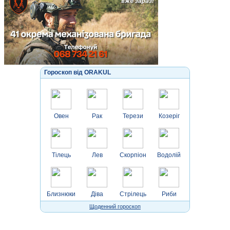
Гороскоп від ORAKUL
Овен
Рак
Терези
Козеріг
Тілець
Лев
Скорпіон
Водолій
Близнюки
Діва
Стрілець
Риби
Щоденний гороскоп