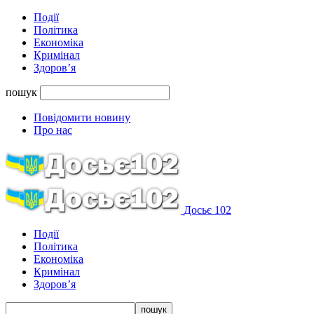
Події
Політика
Економіка
Кримінал
Здоров’я
пошук
Повідомити новину
Про нас
Досьє 102
Події
Політика
Економіка
Кримінал
Здоров’я