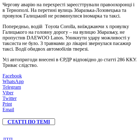
Чергову аварію на перехресті зареєсттрували правоохоронці і
в Тернополі. На перетині вулиць Збаразька-Лозовецька та
провулок Галицький не розминулися іномарка та таксі.
Попередньо, водій Тoyota Corolla, виїжджаючи х провулку
Галицького на головну дорогу – на вулицю Збаразьку, не
пропустив DAEWOO Lanos. Уникнути удару можливості у
таксиста не було. З травмами до лікарні звернулася пасажир
таксі. Водії обидвох автомобілів тверезі.
Усі автопригоди внесені в ЄРДР відповідно до статті 286 ККУ.
Триває слідство.
Facebook
WhatsApp
Telegram
Viber
Twitter
Print
Email
СТАТТІ ПО ТЕМІ
ДТП