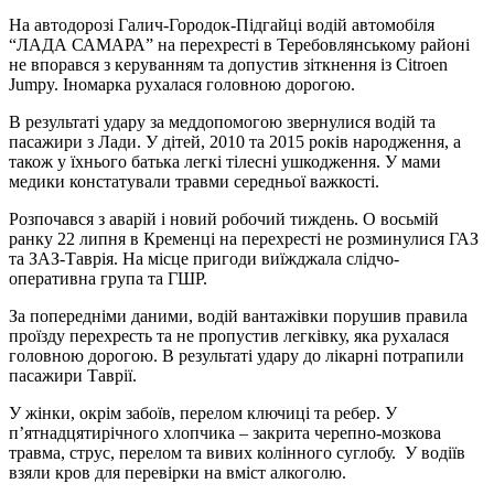
На автодорозі Галич-Городок-Підгайці водій автомобіля
“ЛАДА САМАРА” на перехресті в Теребовлянському районі
не впорався з керуванням та допустив зіткнення із Citroen
Jumpy. Іномарка рухалася головною дорогою.
В результаті удару за меддопомогою звернулися водій та
пасажири з Лади. У дітей, 2010 та 2015 років народження, а
також у їхнього батька легкі тілесні ушкодження. У мами
медики констатували травми середньої важкості.
Розпочався з аварій і новий робочий тиждень. О восьмій
ранку 22 липня в Кременці на перехресті не розминулися ГАЗ
та ЗАЗ-Таврія. На місце пригоди виїжджала слідчо-
оперативна група та ГШР.
За попередніми даними, водій вантажівки порушив правила
проїзду перехресть та не пропустив легківку, яка рухалася
головною дорогою. В результаті удару до лікарні потрапили
пасажири Таврії.
У жінки, окрім забоїв, перелом ключиці та ребер. У
п’ятнадцятирічного хлопчика – закрита черепно-мозкова
травма, струс, перелом та вивих колінного суглобу. У водіїв
взяли кров для перевірки на вміст алкоголю.