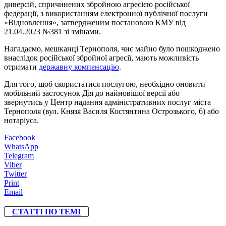
диверсій, спричинених збройною агресією російської
федерації, з використанням електронної публічної послуги
«Відновлення», затвердженим постановою КМУ від
21.04.2023 №381 зі змінами.
Нагадаємо, мешканці Тернополя, чиє майно було пошкоджено
внаслідок російської збройної агресії, мають можливість
отримати
державну компенсацію
.
Для того, щоб скористатися послугою, необхідно оновити
мобільний застосунок Дія до найновішої версії або
звернутись у Центр надання адміністративних послуг міста
Тернополя (вул. Князя Василя Костянтина Острозького, 6) або
нотаріуса.
Facebook
WhatsApp
Telegram
Viber
Twitter
Print
Email
СТАТТІ ПО ТЕМІ