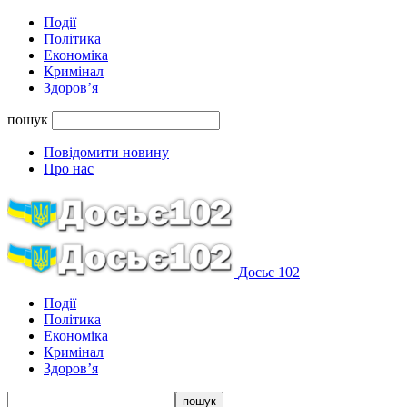
Події
Політика
Економіка
Кримінал
Здоров’я
пошук
Повідомити новину
Про нас
Досьє 102
Події
Політика
Економіка
Кримінал
Здоров’я