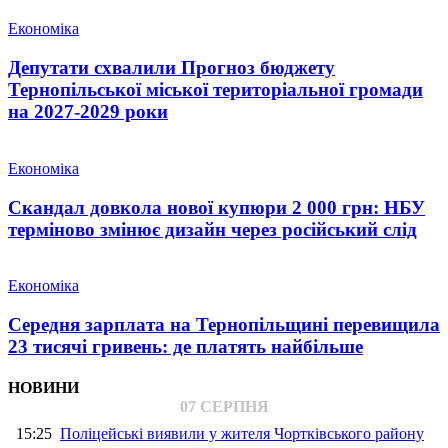
Економіка
Депутати схвалили Прогноз бюджету
Тернопільської міської територіальної громади
на 2027-2029 роки
Економіка
Скандал довкола нової купюри 2 000 грн: НБУ
терміново змінює дизайн через російський слід
Економіка
Середня зарплата на Тернопільщині перевищила
23 тисячі гривень: де платять найбільше
НОВИНИ
07 СЕРПНЯ
15:25
Поліцейські виявили у жителя Чортківського району