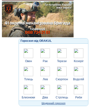
Гороскоп від ORAKUL
Овен
Рак
Терези
Козеріг
Тілець
Лев
Скорпіон
Водолій
Близнюки
Діва
Стрілець
Риби
Щоденний гороскоп