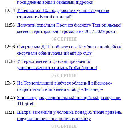
посвідчення водія з ознаками підробки
12:54
У Тернополі 102 обдарованих учнів і студентів
отримають іменні стипендії
11:58
Депутати схвалили Прогноз бюджету Тернопільської
міської територіальної громади на 2027-2029 роки
06 СЕРПНЯ
12:06
Смертельна ДТП поблизу села Кам’янки: поліцейські
скерували обвинувальний акт до суду
11:36
У Тернопільській громаді призначили
уповноваженого з питань безбар’єрності
05 СЕРПНЯ
15:45
На Тернопільщині відбувся обласний військово-
патріотичний вишкільний табір «Легіонер»
14:45
З початку року тернопільські поліцейські розшукали
111 дітей
11:21
Шахраї виманили у чоловіка понад 35 тисяч гривень,
представившись працівниками банку
04 СЕРПНЯ