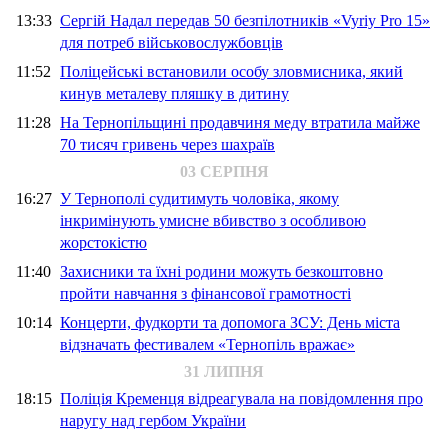
13:33
Сергій Надал передав 50 безпілотників «Vyriy Pro 15»
для потреб військовослужбовців
11:52
Поліцейські встановили особу зловмисника, який
кинув металеву пляшку в дитину
11:28
На Тернопільщині продавчиня меду втратила майже
70 тисяч гривень через шахраїв
03 СЕРПНЯ
16:27
У Тернополі судитимуть чоловіка, якому
інкримінують умисне вбивство з особливою
жорстокістю
11:40
Захисники та їхні родини можуть безкоштовно
пройти навчання з фінансової грамотності
10:14
Концерти, фудкорти та допомога ЗСУ: День міста
відзначать фестивалем «Тернопіль вражає»
31 ЛИПНЯ
18:15
Поліція Кременця відреагувала на повідомлення про
наругу над гербом України