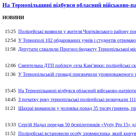
На Тернопільщині відбувся обласний військово-п
НОВИНИ
15:25
Поліцейські виявили у жителя Чортківського району пос
12:54
У Тернополі 102 обдарованих учнів і студентів отримают
11:58
Депутати схвалили Прогноз бюджету Тернопільської міс
12:06
Смертельна ДТП поблизу села Кам’янки: поліцейські ск
11:36
У Тернопільській громаді призначили уповноваженого з
15:45
На Тернопільщині відбувся обласний військово-патріот
14:45
З початку року тернопільські поліцейські розшукали 111
11:21
Шахраї виманили у чоловіка понад 35 тисяч гривень, 
13:33
Сергій Надал передав 50 безпілотників «Vyriy Pro 15» 
11:52
Поліцейські встановили особу зловмисника, який кину