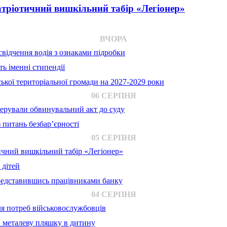
атріотичний вишкільний табір «Легіонер»
ВЧОРА
відчення водія з ознаками підробки
ь іменні стипендії
ької територіальної громади на 2027-2029 роки
06 СЕРПНЯ
ерували обвинувальний акт до суду
 питань безбар’єрності
05 СЕРПНЯ
ичний вишкільний табір «Легіонер»
 дітей
представившись працівниками банку
04 СЕРПНЯ
для потреб військовослужбовців
в металеву пляшку в дитину