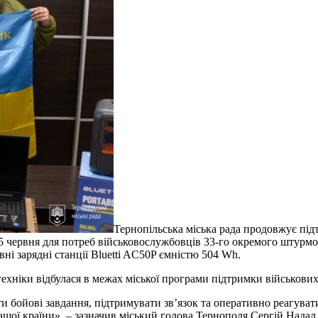
Тернопільська міська рада продовжує під
 5 червня для потреб військовослужбовців 33-го окремого штурм
і зарядні станції Bluetti AC50P ємністю 504 Wh.
техніки відбулася в межах міської програми підтримки військови
 бойові завдання, підтримувати зв’язок та оперативно реагуват
шої країни», – зазначив міський голова Тернополя Сергій Надал