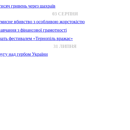
исяч гривень через шахраїв
03 СЕРПНЯ
 умисне вбивство з особливою жорстокістю
авчання з фінансової грамотності
ачать фестивалем «Тернопіль вражає»
31 ЛИПНЯ
ругу над гербом України