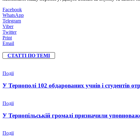
Facebook
WhatsApp
Telegram
Viber
Twitter
Print
Email
СТАТТІ ПО ТЕМІ
Події
У Тернополі 102 обдарованих учнів і студентів от
Події
У Тернопільській громаді призначили уповноваже
Події