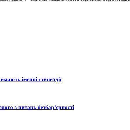
римають іменні стипендії
ного з питань безбар’єрності