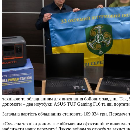
технікою та обладнанням для виконання бойових завдань. Так,
допомоги – два ноутбуки ASUS TUF Gaming F16 та дві портативн
Загальна вартість обладнання становить 109 034 грн. Передача 
«Сучасна техніка допомагає військовим ефективніше виконувати
наближати нашу перемогу! Дякую воїнам за службу та захист на