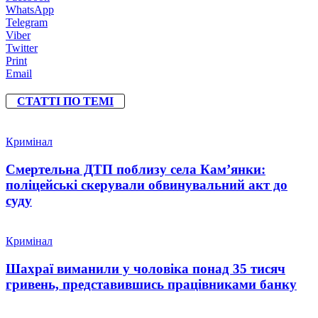
WhatsApp
Telegram
Viber
Twitter
Print
Email
СТАТТІ ПО ТЕМІ
Кримінал
Смертельна ДТП поблизу села Кам’янки:
поліцейські скерували обвинувальний акт до
суду
Кримінал
Шахраї виманили у чоловіка понад 35 тисяч
гривень, представившись працівниками банку