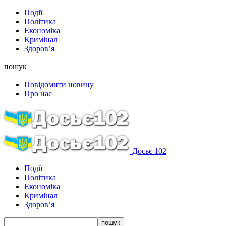
Події
Політика
Економіка
Кримінал
Здоров’я
пошук
Повідомити новину
Про нас
Досьє 102
Події
Політика
Економіка
Кримінал
Здоров’я