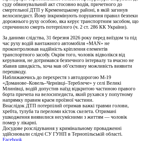
суду обвинувальний акт стосовно водія, причетного до
смертельної ДТП у Кременецькому районі, в якій загинув
велосипедист. Йому інкримінують порушення правил безпеки
дорожнього руху особою, яка керує транспортним засобом, що
спричинило смерть потерпілого (ч. 2 ст. 286 КК України).
За даними слідства, 31 березня 2026 року перед виїздом та під
час руху водій вантажного автомобіля «MAN» не
проконтролював надійність кріплення елементів
транспортного засобу. Окрім того, чоловік відволікся від
керування, не дотримався безпечного інтервалу та вчасно не
збавив швидкість, хоча мав об’єктивну можливість виявити
перешкоду.
Наближаючись до перехрестя з автодорогою М-19
«Доманове–Ковель–Чернівці–Тереблече» у селі Великі
Млинівці, водій допустив наїзд відкритою частиною правого
борта причепа на велосипедиста, який рухався у попутному
напрямку правим краєм проїзної частини.
Внаслідок ДТП потерпілий отримав важкі травми голови,
хребта, тулуба та переломи кісток скелета. Отримані
ушкодження виявилися несумісними з життям — чоловік
помер у лікарні.
Досудове розслідування у кримінальному провадженні
здійснювали слідчі СУ ГУНП в Тернопільській області.
Facebook