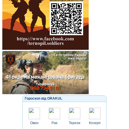
Гороскоп від ORAKUL
Овен
Рак
Терези
Козеріг