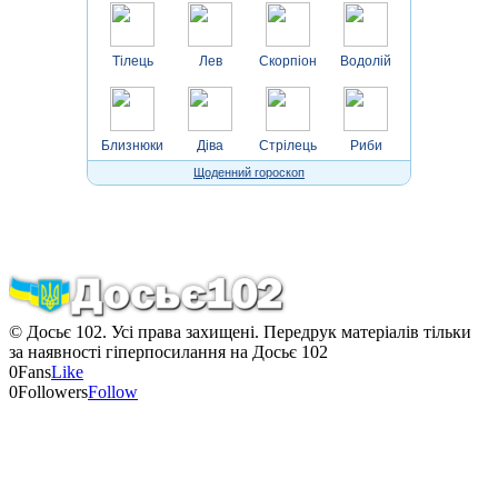
Тілець
Лев
Скорпіон
Водолій
Близнюки
Діва
Стрілець
Риби
Щоденний гороскоп
© Досьє 102. Усі права захищені. Передрук матеріалів тільки
за наявності гіперпосилання на Досьє 102
0
Fans
Like
0
Followers
Follow