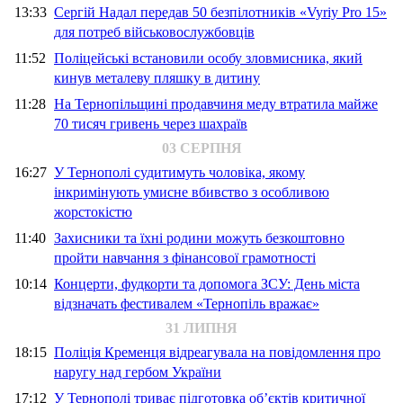
13:33
Сергій Надал передав 50 безпілотників «Vyriy Pro 15»
для потреб військовослужбовців
11:52
Поліцейські встановили особу зловмисника, який
кинув металеву пляшку в дитину
11:28
На Тернопільщині продавчиня меду втратила майже
70 тисяч гривень через шахраїв
03 СЕРПНЯ
16:27
У Тернополі судитимуть чоловіка, якому
інкримінують умисне вбивство з особливою
жорстокістю
11:40
Захисники та їхні родини можуть безкоштовно
пройти навчання з фінансової грамотності
10:14
Концерти, фудкорти та допомога ЗСУ: День міста
відзначать фестивалем «Тернопіль вражає»
31 ЛИПНЯ
18:15
Поліція Кременця відреагувала на повідомлення про
наругу над гербом України
17:12
У Тернополі триває підготовка об’єктів критичної