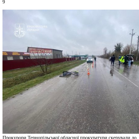
9
Прокурори Тернопільської обласної прокуратури скерували до