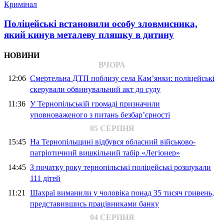
Кримінал
Поліцейські встановили особу зловмисника,
який кинув металеву пляшку в дитину
НОВИНИ
ВЧОРА
12:06
Смертельна ДТП поблизу села Кам’янки: поліцейські
скерували обвинувальний акт до суду
11:36
У Тернопільській громаді призначили
уповноваженого з питань безбар’єрності
05 СЕРПНЯ
15:45
На Тернопільщині відбувся обласний військово-
патріотичний вишкільний табір «Легіонер»
14:45
З початку року тернопільські поліцейські розшукали
111 дітей
11:21
Шахраї виманили у чоловіка понад 35 тисяч гривень,
представившись працівниками банку
04 СЕРПНЯ