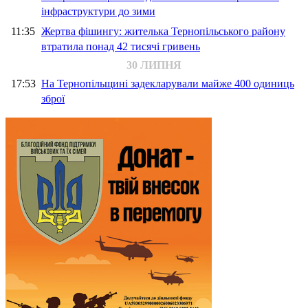
інфраструктури до зими
11:35
Жертва фішингу: жителька Тернопільського району
втратила понад 42 тисячі гривень
30 ЛИПНЯ
17:53
На Тернопільщині задекларували майже 400 одиниць
зброї