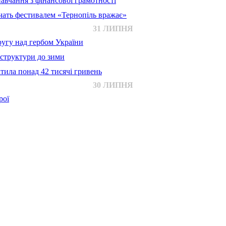
авчання з фінансової грамотності
ачать фестивалем «Тернопіль вражає»
31 ЛИПНЯ
ругу над гербом України
аструктури до зими
тила понад 42 тисячі гривень
30 ЛИПНЯ
рої