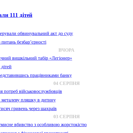
ли 111 дітей
ерували обвинувальний акт до суду
 питань безбар’єрності
ВЧОРА
ичний вишкільний табір «Легіонер»
 дітей
представившись працівниками банку
04 СЕРПНЯ
для потреб військовослужбовців
в металеву пляшку в дитину
исяч гривень через шахраїв
03 СЕРПНЯ
 умисне вбивство з особливою жорстокістю