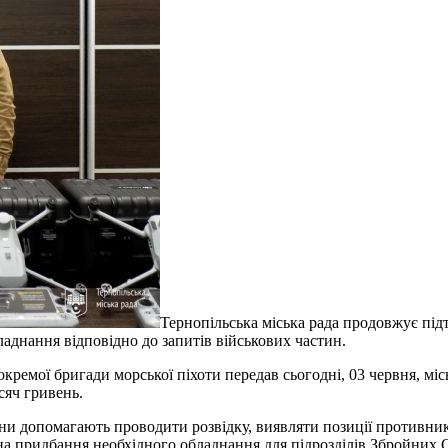
Тернопільська міська рада продовжує під
бладнання відповідно до запитів військових частин.
кремої бригади морської піхоти передав сьогодні, 03 червня, міс
сяч гривень.
ни допомагають проводити розвідку, виявляти позиції противник
а придбання необхідного обладнання для підрозділів Збройних С