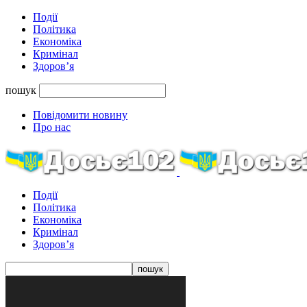
Події
Політика
Економіка
Кримінал
Здоров’я
пошук
Повідомити новину
Про нас
Події
Політика
Економіка
Кримінал
Здоров’я