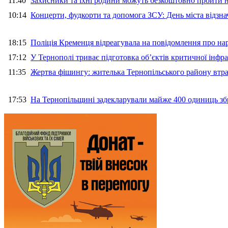
11:40
Захисники та їхні родини можуть безкоштовно пройти н
10:14
Концерти, фудкорти та допомога ЗСУ: День міста відзн
18:15
Поліція Кременця відреагувала на повідомлення про на
17:12
У Тернополі триває підготовка об’єктів критичної інфр
11:35
Жертва фішингу: жителька Тернопільського району втра
17:53
На Тернопільщині задекларували майже 400 одиниць зб