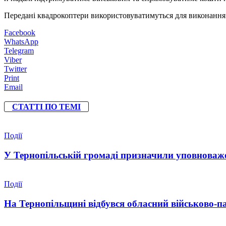
Передані квадрокоптери використовуватимуться для виконання 
Facebook
WhatsApp
Telegram
Viber
Twitter
Print
Email
СТАТТІ ПО ТЕМІ
Події
У Тернопільській громаді призначили уповноваже
Події
На Тернопільщині відбувся обласний військово-п