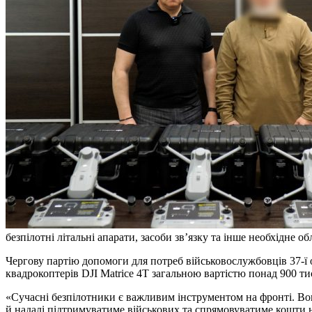
безпілотні літальні апарати, засоби зв’язку та інше необхідне о
Чергову партію допомоги для потреб військовослужбовців 37-ї о
квадрокоптерів DJI Matrice 4Т загальною вартістю понад 900 ти
«Сучасні безпілотники є важливим інструментом на фронті. Во
й надалі підтримуватиме військових та спрямовуватиме кошти н