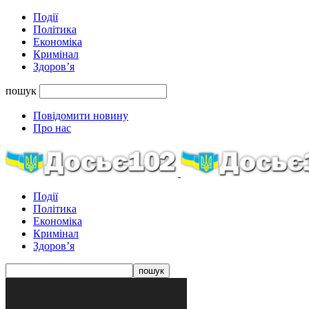
Події
Політика
Економіка
Кримінал
Здоров’я
пошук
Повідомити новину
Про нас
Події
Політика
Економіка
Кримінал
Здоров’я