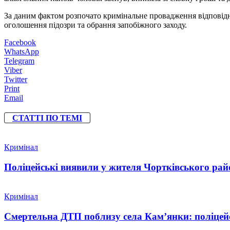
За даним фактом розпочато кримінальне провадження відповідно
оголошення підозри та обрання запобіжного заходу.
Facebook
WhatsApp
Telegram
Viber
Twitter
Print
Email
СТАТТІ ПО ТЕМІ
Кримінал
Поліцейські виявили у жителя Чортківського райо
Кримінал
Смертельна ДТП поблизу села Кам’янки: поліцейс