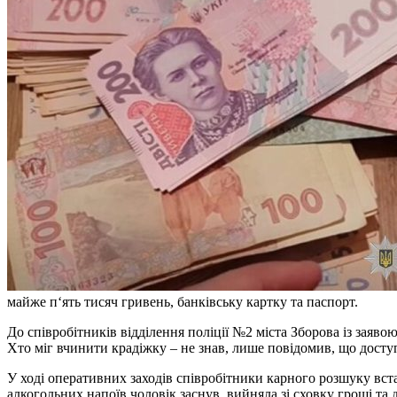
майже п‘ять тисяч гривень, банківську картку та паспорт.
До співробітників відділення поліції №2 міста Зборова із заяв
Хто міг вчинити крадіжку – не знав, лише повідомив, що доступ
У ході оперативних заходів співробітники карного розшуку вст
алкогольних напоїв чоловік заснув, вийняла зі сховку гроші та д