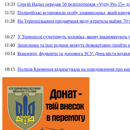
13:33
Сергій Надал передав 50 безпілотників «Vyriy Pro 15» 
11:52
Поліцейські встановили особу зловмисника, який кину
11:28
На Тернопільщині продавчиня меду втратила майже 70 т
16:27
У Тернополі судитимуть чоловіка, якому інкримінують
11:40
Захисники та їхні родини можуть безкоштовно пройти н
10:14
Концерти, фудкорти та допомога ЗСУ: День міста відзн
18:15
Поліція Кременця відреагувала на повідомлення про на