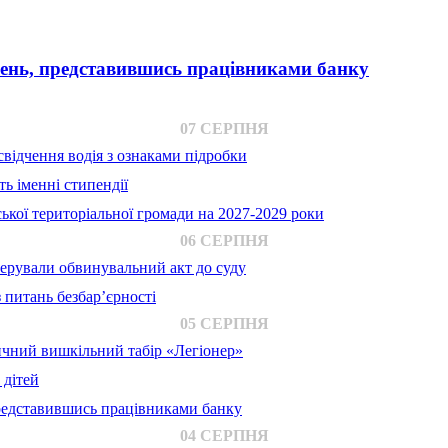
вень, представившись працівниками банку
07 СЕРПНЯ
відчення водія з ознаками підробки
ь іменні стипендії
ької територіальної громади на 2027-2029 роки
06 СЕРПНЯ
ерували обвинувальний акт до суду
 питань безбар’єрності
05 СЕРПНЯ
ичний вишкільний табір «Легіонер»
 дітей
представившись працівниками банку
04 СЕРПНЯ