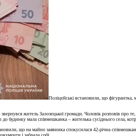
Поліцейські встановили, що фігурантка, 
ою звернувся житель Залозецької громади. Чоловік розповів про т
 до будинку мала співмешканка – жителька сусіднього села, котр
ановили, що на майно заявника спокусилася 42-річна співмешкан
окументи і забрала собі.