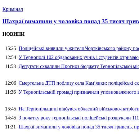
Кримінал
Шахраї виманили у чоловіка понад 35 тисяч гри
НОВИНИ
15:25
Поліцейські виявили у жителя Чортківського району пос
12:54
У Тернополі 102 обдарованих учнів і студентів отримают
11:58
Депутати схвалили Прогноз бюджету Тернопільської міс
12:06
Смертельна ДТП поблизу села Кам’янки: поліцейські ск
11:36
У Тернопільській громаді призначили уповноваженого з
15:45
На Тернопільщині відбувся обласний військово-патріот
14:45
З початку року тернопільські поліцейські розшукали 111
11:21
Шахраї виманили у чоловіка понад 35 тисяч гривень, 