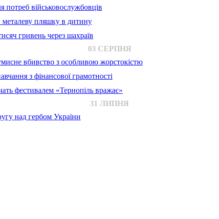
для потреб військовослужбовців
в металеву пляшку в дитину
исяч гривень через шахраїв
03 СЕРПНЯ
 умисне вбивство з особливою жорстокістю
авчання з фінансової грамотності
ачать фестивалем «Тернопіль вражає»
31 ЛИПНЯ
ругу над гербом України