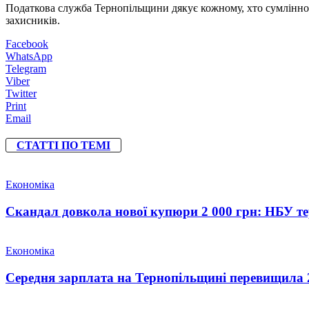
Податкова служба Тернопільщини дякує кожному, хто сумлінно й
захисників.
Facebook
WhatsApp
Telegram
Viber
Twitter
Print
Email
СТАТТІ ПО ТЕМІ
Економіка
Скандал довкола нової купюри 2 000 грн: НБУ тер
Економіка
Середня зарплата на Тернопільщині перевищила 2