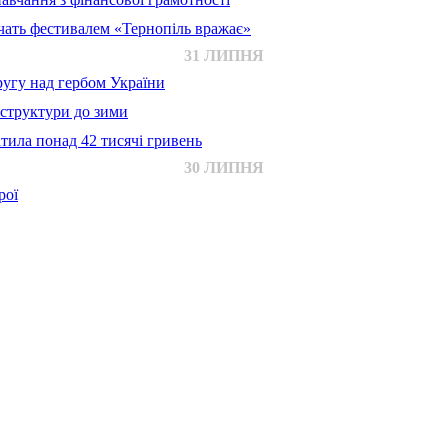
ачать фестивалем «Тернопіль вражає»
31 ЛИПНЯ
ругу над гербом України
аструктури до зими
тила понад 42 тисячі гривень
30 ЛИПНЯ
рої