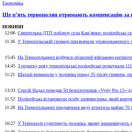
Економіка
Ще п’ять тернополян отримають компенсацію за п
НОВИНИ
12:06
Смертельна ДТП поблизу села Кам’янки: поліцейські ск
11:36
У Тернопільській громаді призначили уповноваженого з
15:45
На Тернопільщині відбувся обласний військово-патріот
14:45
З початку року тернопільські поліцейські розшукали 111
11:21
Шахраї виманили у чоловіка понад 35 тисяч гривень, 
13:33
Сергій Надал передав 50 безпілотників «Vyriy Pro 15» 
11:52
Поліцейські встановили особу зловмисника, який кину
11:28
На Тернопільщині продавчиня меду втратила майже 70 т
16:27
У Тернополі судитимуть чоловіка, якому інкримінують
11:40
Захисники та їхні родини можуть безкоштовно пройти н