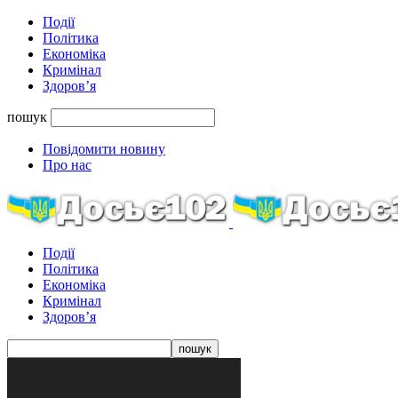
Події
Політика
Економіка
Кримінал
Здоров’я
пошук
Повідомити новину
Про нас
Події
Політика
Економіка
Кримінал
Здоров’я