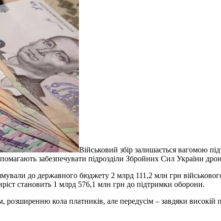
Військовий збір залишається вагомою під
омагають забезпечувати підрозділи Збройних Сил України дрона
ямували до державного бюджету 2 млрд 111,2 млн грн військовог
иріст становить 1 млрд 576,1 млн грн до підтримки оборони.
, розширенню кола платників, але передусім – завдяки високій по