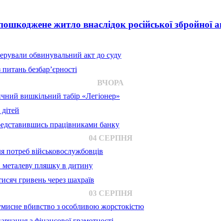
ошкоджене житло внаслідок російської збройної аг
ерували обвинувальний акт до суду
 питань безбар’єрності
ВЧОРА
ичний вишкільний табір «Легіонер»
 дітей
представившись працівниками банку
04 СЕРПНЯ
для потреб військовослужбовців
в металеву пляшку в дитину
исяч гривень через шахраїв
03 СЕРПНЯ
 умисне вбивство з особливою жорстокістю
авчання з фінансової грамотності