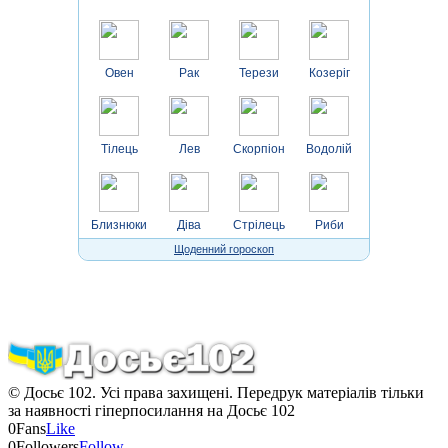
Овен
Рак
Терези
Козеріг
Тілець
Лев
Скорпіон
Водолій
Близнюки
Діва
Стрілець
Риби
Щоденний гороскоп
© Досьє 102. Усі права захищені. Передрук матеріалів тільки
за наявності гіперпосилання на Досьє 102
0
Fans
Like
0
Followers
Follow