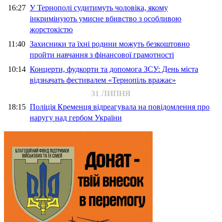
16:27
У Тернополі судитимуть чоловіка, якому
інкримінують умисне вбивство з особливою
жорстокістю
11:40
Захисники та їхні родини можуть безкоштовно
пройти навчання з фінансової грамотності
10:14
Концерти, фудкорти та допомога ЗСУ: День міста
відзначать фестивалем «Тернопіль вражає»
31 ЛИПНЯ
18:15
Поліція Кременця відреагувала на повідомлення про
наругу над гербом України