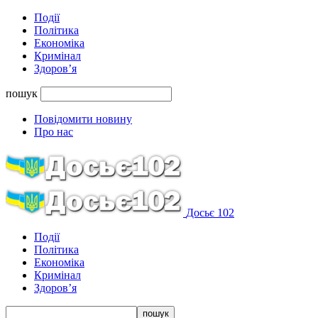
Події
Політика
Економіка
Кримінал
Здоров’я
пошук
Повідомити новину
Про нас
Досьє 102
Події
Політика
Економіка
Кримінал
Здоров’я