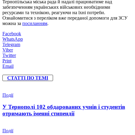
Тернопільська міська рада й надалі працюватиме над
забезпеченням українських військових необхідними
ресурсами та технікою, реагуючи на їхні потреби.
Ознайомитися з переліком вже переданої допомоги для ЗСУ
можна за
посиланням
.
Facebook
WhatsApp
Telegram
Viber
Twitter
Print
Email
СТАТТІ ПО ТЕМІ
Події
У Тернополі 102 обдарованих учнів і студентів
отримають іменні стипендії
Події