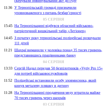
скерували обвинувальний акт до суду
11:36
У Тернопільській громаді призначили
уповноваженого з питань безбар’єрності
05 СЕРПНЯ
15:45
На Тернопільщині відбувся обласний військово-
патріотичний вишкільний табір «Легіонер»
14:45
З початку року тернопільські поліцейські розшукали
111 дітей
11:21
Шахраї виманили у чоловіка понад 35 тисяч гривень,
представившись працівниками банку
04 СЕРПНЯ
13:33
Сергій Надал передав 50 безпілотників «Vyriy Pro 15»
для потреб військовослужбовців
11:52
Поліцейські встановили особу зловмисника, який
кинув металеву пляшку в дитину
11:28
На Тернопільщині продавчиня меду втратила майже
70 тисяч гривень через шахраїв
03 СЕРПНЯ