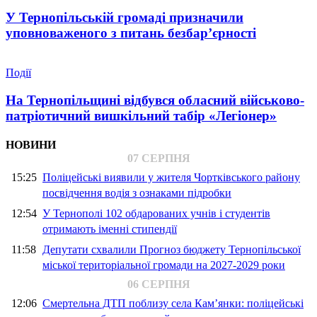
У Тернопільській громаді призначили
уповноваженого з питань безбар’єрності
Події
На Тернопільщині відбувся обласний військово-
патріотичний вишкільний табір «Легіонер»
НОВИНИ
07 СЕРПНЯ
15:25
Поліцейські виявили у жителя Чортківського району
посвідчення водія з ознаками підробки
12:54
У Тернополі 102 обдарованих учнів і студентів
отримають іменні стипендії
11:58
Депутати схвалили Прогноз бюджету Тернопільської
міської територіальної громади на 2027-2029 роки
06 СЕРПНЯ
12:06
Смертельна ДТП поблизу села Кам’янки: поліцейські