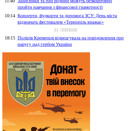
11:40
Захисники та їхні родини можуть безкоштовно
пройти навчання з фінансової грамотності
10:14
Концерти, фудкорти та допомога ЗСУ: День міста
відзначать фестивалем «Тернопіль вражає»
31 ЛИПНЯ
18:15
Поліція Кременця відреагувала на повідомлення про
наругу над гербом України