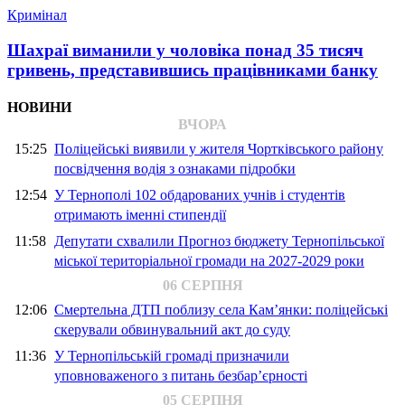
Кримінал
Шахраї виманили у чоловіка понад 35 тисяч
гривень, представившись працівниками банку
НОВИНИ
ВЧОРА
15:25
Поліцейські виявили у жителя Чортківського району
посвідчення водія з ознаками підробки
12:54
У Тернополі 102 обдарованих учнів і студентів
отримають іменні стипендії
11:58
Депутати схвалили Прогноз бюджету Тернопільської
міської територіальної громади на 2027-2029 роки
06 СЕРПНЯ
12:06
Смертельна ДТП поблизу села Кам’янки: поліцейські
скерували обвинувальний акт до суду
11:36
У Тернопільській громаді призначили
уповноваженого з питань безбар’єрності
05 СЕРПНЯ