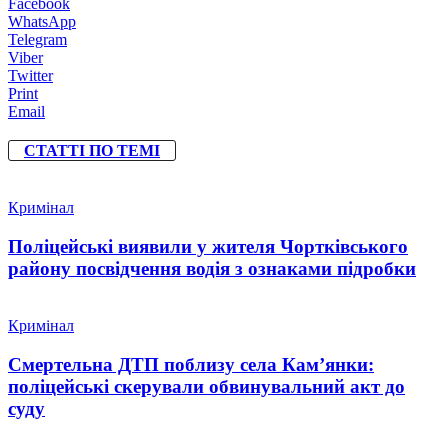
Facebook
WhatsApp
Telegram
Viber
Twitter
Print
Email
СТАТТІ ПО ТЕМІ
Кримінал
Поліцейські виявили у жителя Чортківського
району посвідчення водія з ознаками підробки
Кримінал
Смертельна ДТП поблизу села Кам’янки:
поліцейські скерували обвинувальний акт до
суду