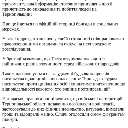
прокоментувала інформацію стосовно припущень про її
причетність до викрадення та побиття людей на
Тернопільщині
Про це йдеться на офіційній сторінці бригади в соціальних
мережах.
У заяві підрозділ запевняє у своїй готовності співпрацювати з
правоохоронними органами та очікує на неупереджене
розслідування.
У бригаді зазначили, що Третя штурмова має один із
найнижчих рівнів злочинності серед військових підрозділів.
Також наголошується на засудженні будь-яких проявів
насильства щодо цивільного населення: “Бригада засуджує
насильство проти цивільних осіб і сприятиме притягненню до
відповідальності кожного, хто вчинив протиправні дії”.
Нагадаємо, правоохоронці заявили, що військові на території
Тернопільської області незаконно позбавляли волі людей,
застосовували до них фізичне насильство, катували, вимагали
гроші та відбирали майно. Слідчі оголосили сімом фігурантам
підозри.