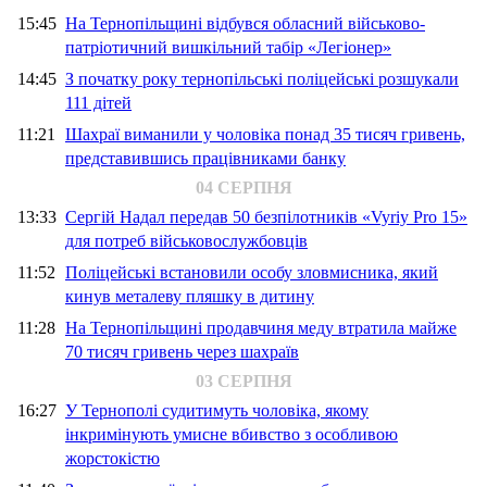
15:45
На Тернопільщині відбувся обласний військово-
патріотичний вишкільний табір «Легіонер»
14:45
З початку року тернопільські поліцейські розшукали
111 дітей
11:21
Шахраї виманили у чоловіка понад 35 тисяч гривень,
представившись працівниками банку
04 СЕРПНЯ
13:33
Сергій Надал передав 50 безпілотників «Vyriy Pro 15»
для потреб військовослужбовців
11:52
Поліцейські встановили особу зловмисника, який
кинув металеву пляшку в дитину
11:28
На Тернопільщині продавчиня меду втратила майже
70 тисяч гривень через шахраїв
03 СЕРПНЯ
16:27
У Тернополі судитимуть чоловіка, якому
інкримінують умисне вбивство з особливою
жорстокістю