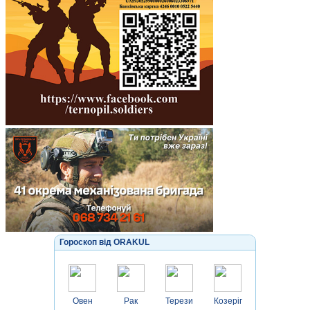
Гороскоп від ORAKUL
Овен
Рак
Терези
Козеріг