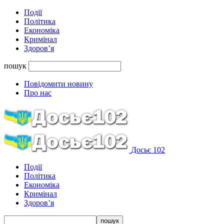
Події
Політика
Економіка
Кримінал
Здоров’я
пошук
Повідомити новину
Про нас
Досьє 102
Події
Політика
Економіка
Кримінал
Здоров’я