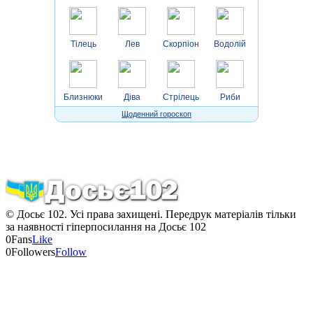
Тілець
Лев
Скорпіон
Водолій
Близнюки
Діва
Стрілець
Риби
Щоденний гороскоп
© Досьє 102. Усі права захищені. Передрук матеріалів тільки
за наявності гіперпосилання на Досьє 102
0
Fans
Like
0
Followers
Follow