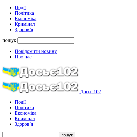
Події
Політика
Економіка
Кримінал
Здоров’я
пошук
Повідомити новину
Про нас
Досьє 102
Події
Політика
Економіка
Кримінал
Здоров’я