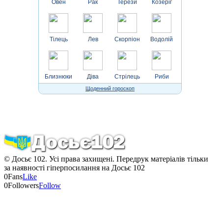
Овен
Рак
Терези
Козеріг
Тілець
Лев
Скорпіон
Водолій
Близнюки
Діва
Стрілець
Риби
Щоденний гороскоп
© Досьє 102. Усі права захищені. Передрук матеріалів тільки
за наявності гіперпосилання на Досьє 102
0
Fans
Like
0
Followers
Follow