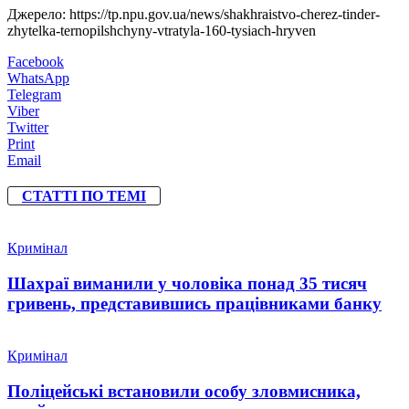
Джерело: https://tp.npu.gov.ua/news/shakhraistvo-cherez-tinder-
zhytelka-ternopilshchyny-vtratyla-160-tysiach-hryven
Facebook
WhatsApp
Telegram
Viber
Twitter
Print
Email
СТАТТІ ПО ТЕМІ
Кримінал
Шахраї виманили у чоловіка понад 35 тисяч
гривень, представившись працівниками банку
Кримінал
Поліцейські встановили особу зловмисника,