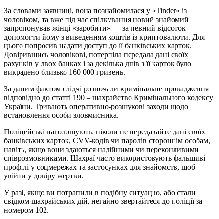
За словами заявниці, вона познайомилася у «Tinder» із
чоловіком, та вже під час спілкування новий знайомий
запропонував жінці «заробити» — за певний відсоток
допомогти йому з виведенням коштів із криптовалюти. Для
цього попросив надати доступ до її банківських карток.
Довірившись чоловікові, потерпіла передала дані своїх
рахунків у двох банках і за декілька днів з її карток було
викрадено близько 160 000 гривень.
За даним фактом слідчі розпочали кримінальне провадження
відповідно до статті 190 – шахрайство Кримінального кодексу
України. Тривають оперативно-розшукові заходи щодо
встановлення особи зловмисника.
Поліцейські наголошують: ніколи не передавайте дані своїх
банківських карток, CVV-кодів чи паролів стороннім особам,
навіть, якщо вони здаються надійними чи переконливими
співрозмовниками. Шахраї часто використовують фальшиві
профілі у соцмережах та застосунках для знайомств, щоб
увійти у довіру жертви.
У разі, якщо ви потрапили в подібну ситуацію, або стали
свідком шахрайських дій, негайно звертайтеся до поліції за
номером 102.