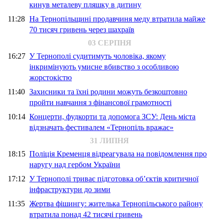
кинув металеву пляшку в дитину
11:28
На Тернопільщині продавчиня меду втратила майже
70 тисяч гривень через шахраїв
03 СЕРПНЯ
16:27
У Тернополі судитимуть чоловіка, якому
інкримінують умисне вбивство з особливою
жорстокістю
11:40
Захисники та їхні родини можуть безкоштовно
пройти навчання з фінансової грамотності
10:14
Концерти, фудкорти та допомога ЗСУ: День міста
відзначать фестивалем «Тернопіль вражає»
31 ЛИПНЯ
18:15
Поліція Кременця відреагувала на повідомлення про
наругу над гербом України
17:12
У Тернополі триває підготовка об’єктів критичної
інфраструктури до зими
11:35
Жертва фішингу: жителька Тернопільського району
втратила понад 42 тисячі гривень