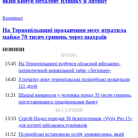
який кинув металеву пляшку в дитину
Кримінал
На Тернопільщині продавчиня меду втратила
майже 70 тисяч гривень через шахраїв
НОВИНИ
ВЧОРА
15:45
На Тернопільщині відбувся обласний військово-
патріотичний вишкільний табір «Легіонер»
14:45
З початку року тернопільські поліцейські розшукали
111 дітей
11:21
Шахраї виманили у чоловіка понад 35 тисяч гривень,
представившись працівниками банку
04 СЕРПНЯ
13:33
Сергій Надал передав 50 безпілотників «Vyriy Pro 15»
для потреб військовослужбовців
11:52
Поліцейські встановили особу зловмисника, який