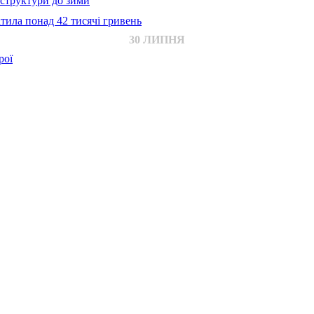
аструктури до зими
тила понад 42 тисячі гривень
30 ЛИПНЯ
рої