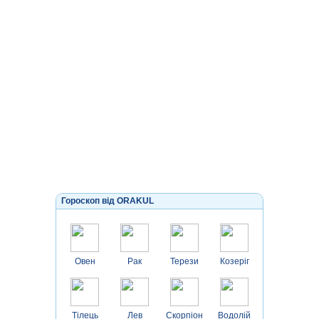
Гороскоп від ORAKUL
Овен
Рак
Терези
Козеріг
Тілець
Лев
Скорпіон
Водолій