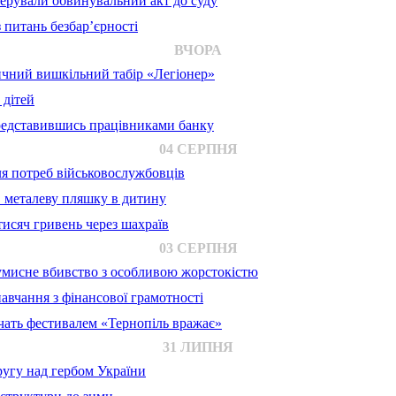
ерували обвинувальний акт до суду
 питань безбар’єрності
ВЧОРА
ичний вишкільний табір «Легіонер»
 дітей
представившись працівниками банку
04 СЕРПНЯ
для потреб військовослужбовців
в металеву пляшку в дитину
исяч гривень через шахраїв
03 СЕРПНЯ
 умисне вбивство з особливою жорстокістю
авчання з фінансової грамотності
ачать фестивалем «Тернопіль вражає»
31 ЛИПНЯ
ругу над гербом України