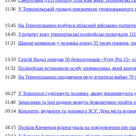
12:06
Смертельна ДТП поблизу села Кам’янки: поліцейські ск
11:36
У Тернопільській громаді призначили уповноваженого з
15:45
На Тернопільщині відбувся обласний військово-патріот
14:45
З початку року тернопільські поліцейські розшукали 111
11:21
Шахраї виманили у чоловіка понад 35 тисяч гривень, 
13:33
Сергій Надал передав 50 безпілотників «Vyriy Pro 15» 
11:52
Поліцейські встановили особу зловмисника, який кину
11:28
На Тернопільщині продавчиня меду втратила майже 70 т
16:27
У Тернополі судитимуть чоловіка, якому інкримінують
11:40
Захисники та їхні родини можуть безкоштовно пройти н
10:14
Концерти, фудкорти та допомога ЗСУ: День міста відзн
18:15
Поліція Кременця відреагувала на повідомлення про на