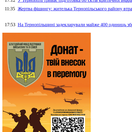
17:12
У Тернополі триває підготовка об’єктів критичної інфр
11:35
Жертва фішингу: жителька Тернопільського району втра
17:53
На Тернопільщині задекларували майже 400 одиниць зб