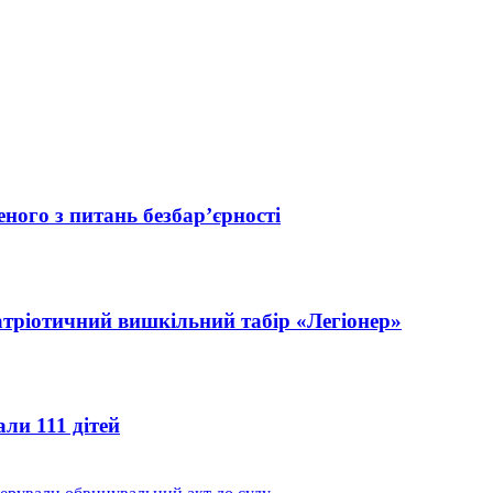
ного з питань безбар’єрності
атріотичний вишкільний табір «Легіонер»
ли 111 дітей