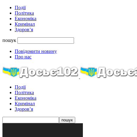
Події
Політика
Економіка
Кримінал
Здоров’я
пошук
Повідомити новину
Про нас
Події
Політика
Економіка
Кримінал
Здоров’я