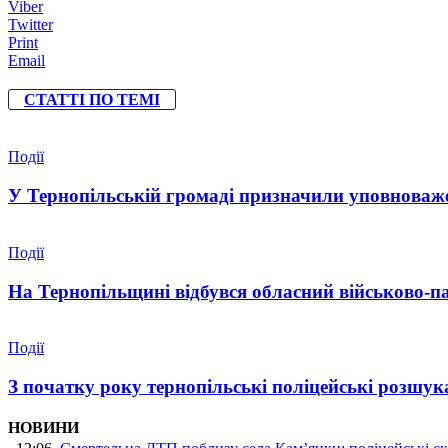
Viber
Twitter
Print
Email
СТАТТІ ПО ТЕМІ
Події
У Тернопільській громаді призначили уповноваже
Події
На Тернопільщині відбувся обласний військово-п
Події
З початку року тернопільські поліцейські розшука
НОВИНИ