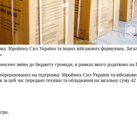
имку Збройних Сил України та інших військових формувань. Загал
ь.
ку внесено зміни до бюджету громади, в рамках якого додатково 
в перерахованих на підтримку Збройних Сил України та військов
 за цей час передано техніки та обладнання на загальну суму 42 
 грн.