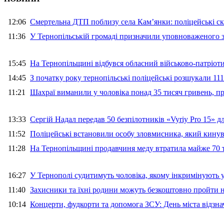
12:06
Смертельна ДТП поблизу села Кам’янки: поліцейські ск
11:36
У Тернопільській громаді призначили уповноваженого з
15:45
На Тернопільщині відбувся обласний військово-патріот
14:45
З початку року тернопільські поліцейські розшукали 111
11:21
Шахраї виманили у чоловіка понад 35 тисяч гривень, 
13:33
Сергій Надал передав 50 безпілотників «Vyriy Pro 15» 
11:52
Поліцейські встановили особу зловмисника, який кину
11:28
На Тернопільщині продавчиня меду втратила майже 70 т
16:27
У Тернополі судитимуть чоловіка, якому інкримінують
11:40
Захисники та їхні родини можуть безкоштовно пройти н
10:14
Концерти, фудкорти та допомога ЗСУ: День міста відзн