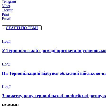
Telegram
Viber
Twitter
Print
Email
СТАТТІ ПО ТЕМІ
Події
У Тернопільській громаді призначили уповноваже
Події
На Тернопільщині відбувся обласний військово-п
Події
З початку року тернопільські поліцейські розшука
НОВИНИ