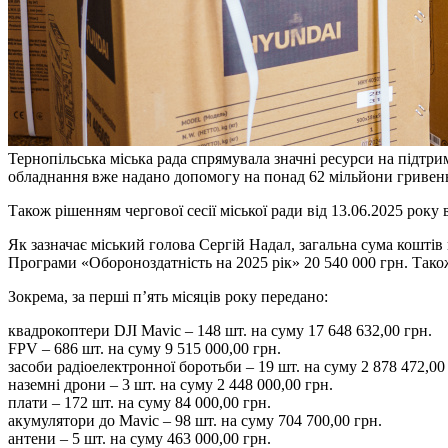
Тернопільська міська рада спрямувала значні ресурси на підтр
обладнання вже надано допомогу на понад 62 мільйони гривен
Також рішенням чергової сесії міської ради від 13.06.2025 ро
Як зазначає міський голова Сергій Надал, загальна сума кошті
Програми «Обороноздатність на 2025 рік» 20 540 000 грн. Також
Зокрема, за перші п’ять місяців року передано:
квадрокоптери DJI Mavic – 148 шт. на суму 17 648 632,00 грн.
FPV – 686 шт. на суму 9 515 000,00 грн.
засоби радіоелектронної боротьби – 19 шт. на суму 2 878 472,00
наземні дрони – 3 шт. на суму 2 448 000,00 грн.
плати – 172 шт. на суму 84 000,00 грн.
акумулятори до Mavic – 98 шт. на суму 704 700,00 грн.
антени – 5 шт. на суму 463 000,00 грн.