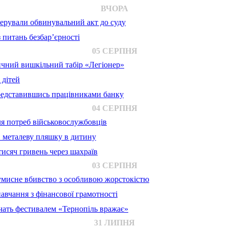
ВЧОРА
ерували обвинувальний акт до суду
 питань безбар’єрності
05 СЕРПНЯ
ичний вишкільний табір «Легіонер»
 дітей
представившись працівниками банку
04 СЕРПНЯ
для потреб військовослужбовців
в металеву пляшку в дитину
исяч гривень через шахраїв
03 СЕРПНЯ
 умисне вбивство з особливою жорстокістю
авчання з фінансової грамотності
ачать фестивалем «Тернопіль вражає»
31 ЛИПНЯ