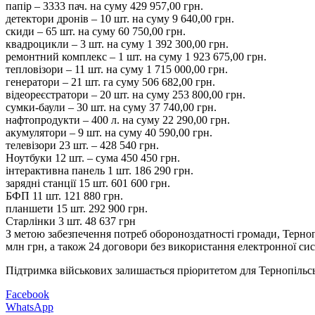
папір – 3333 пач. на суму 429 957,00 грн.
детектори дронів – 10 шт. на суму 9 640,00 грн.
скиди – 65 шт. на суму 60 750,00 грн.
квадроцикли – 3 шт. на суму 1 392 300,00 грн.
ремонтний комплекс – 1 шт. на суму 1 923 675,00 грн.
тепловізори – 11 шт. на суму 1 715 000,00 грн.
генератори – 21 шт. га суму 506 682,00 грн.
відеореєстратори – 20 шт. на суму 253 800,00 грн.
сумки-баули – 30 шт. на суму 37 740,00 грн.
нафтопродукти – 400 л. на суму 22 290,00 грн.
акумулятори – 9 шт. на суму 40 590,00 грн.
телевізори 23 шт. – 428 540 грн.
Ноутбуки 12 шт. – сума 450 450 грн.
інтерактивна панель 1 шт. 186 290 грн.
зарядні станції 15 шт. 601 600 грн.
БФП 11 шт. 121 880 грн.
планшети 15 шт. 292 900 грн.
Старлінки 3 шт. 48 637 грн
З метою забезпечення потреб обороноздатності громади, Терноп
млн грн, а також 24 договори без використання електронної сис
Підтримка військових залишається пріоритетом для Тернопільсь
Facebook
WhatsApp