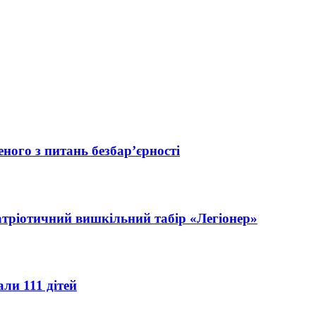
ного з питань безбар’єрності
атріотичний вишкільний табір «Легіонер»
ли 111 дітей