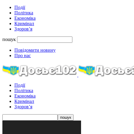
Події
Політика
Економіка
Кримінал
Здоров’я
пошук
Повідомити новину
Про нас
Події
Політика
Економіка
Кримінал
Здоров’я