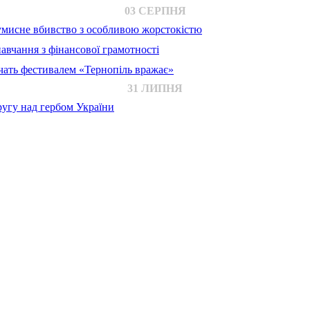
03 СЕРПНЯ
 умисне вбивство з особливою жорстокістю
авчання з фінансової грамотності
ачать фестивалем «Тернопіль вражає»
31 ЛИПНЯ
ругу над гербом України