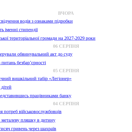
ВЧОРА
відчення водія з ознаками підробки
ь іменні стипендії
ької територіальної громади на 2027-2029 роки
06 СЕРПНЯ
ерували обвинувальний акт до суду
 питань безбар’єрності
05 СЕРПНЯ
ичний вишкільний табір «Легіонер»
 дітей
представившись працівниками банку
04 СЕРПНЯ
для потреб військовослужбовців
в металеву пляшку в дитину
исяч гривень через шахраїв