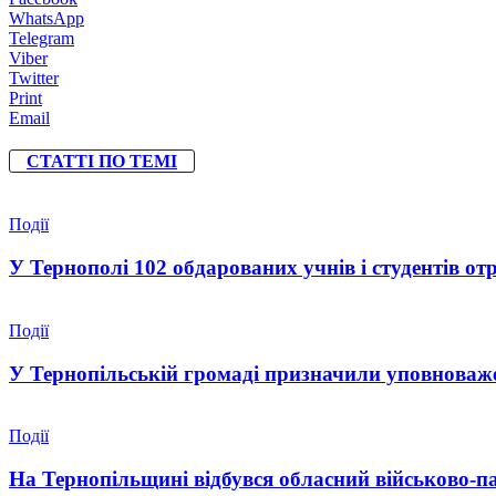
WhatsApp
Telegram
Viber
Twitter
Print
Email
СТАТТІ ПО ТЕМІ
Події
У Тернополі 102 обдарованих учнів і студентів от
Події
У Тернопільській громаді призначили уповноваже
Події
На Тернопільщині відбувся обласний військово-п