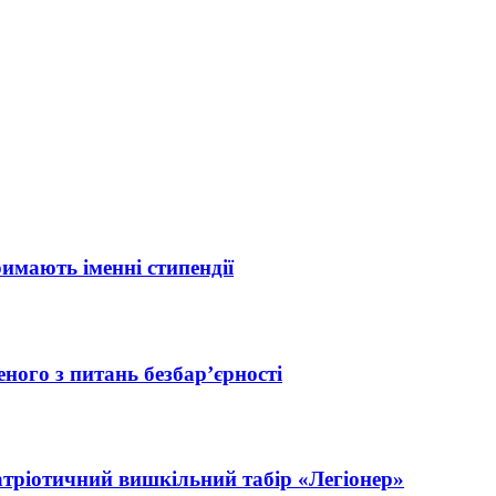
римають іменні стипендії
ного з питань безбар’єрності
атріотичний вишкільний табір «Легіонер»