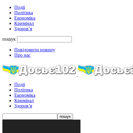
Події
Політика
Економіка
Кримінал
Здоров’я
пошук
Повідомити новину
Про нас
Події
Політика
Економіка
Кримінал
Здоров’я