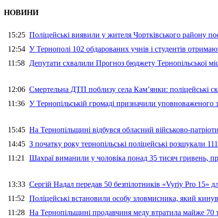
НОВИНИ
15:25
Поліцейські виявили у жителя Чортківського району пос
12:54
У Тернополі 102 обдарованих учнів і студентів отримают
11:58
Депутати схвалили Прогноз бюджету Тернопільської міс
12:06
Смертельна ДТП поблизу села Кам’янки: поліцейські ск
11:36
У Тернопільській громаді призначили уповноваженого з
15:45
На Тернопільщині відбувся обласний військово-патріот
14:45
З початку року тернопільські поліцейські розшукали 111
11:21
Шахраї виманили у чоловіка понад 35 тисяч гривень, 
13:33
Сергій Надал передав 50 безпілотників «Vyriy Pro 15» 
11:52
Поліцейські встановили особу зловмисника, який кину
11:28
На Тернопільщині продавчиня меду втратила майже 70 т