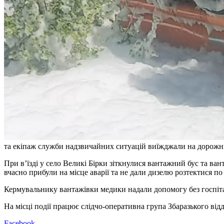
та екіпаж служби надзвичайних ситуацій виїжджали на дорожньо
При в’їзді у село Великі Бірки зіткнулися вантажний бус та ва
вчасно прибули на місце аварії та не дали дизелю розтектися по 
Кермувальнику вантажівки медики надали допомогу без госпіталі
На місці події працює слідчо-оперативна група Збаразького відд
Facebook