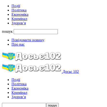
Події
Політика
Економіка
Кримінал
Здоров’я
пошук
Повідомити новину
Про нас
Досьє 102
Події
Політика
Економіка
Кримінал
Здоров’я