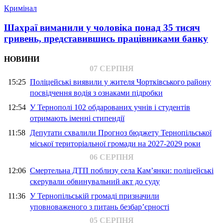
Кримінал
Шахраї виманили у чоловіка понад 35 тисяч
гривень, представившись працівниками банку
НОВИНИ
07 СЕРПНЯ
15:25
Поліцейські виявили у жителя Чортківського району
посвідчення водія з ознаками підробки
12:54
У Тернополі 102 обдарованих учнів і студентів
отримають іменні стипендії
11:58
Депутати схвалили Прогноз бюджету Тернопільської
міської територіальної громади на 2027-2029 роки
06 СЕРПНЯ
12:06
Смертельна ДТП поблизу села Кам’янки: поліцейські
скерували обвинувальний акт до суду
11:36
У Тернопільській громаді призначили
уповноваженого з питань безбар’єрності
05 СЕРПНЯ