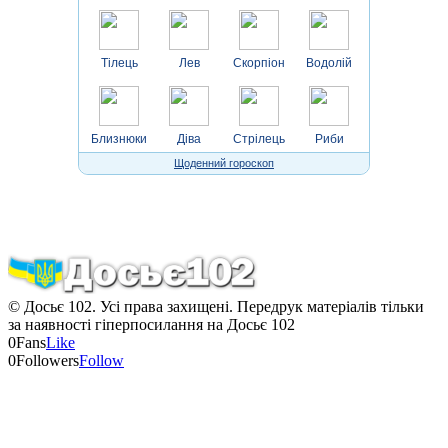
Тілець
Лев
Скорпіон
Водолій
Близнюки
Діва
Стрілець
Риби
Щоденний гороскоп
© Досьє 102. Усі права захищені. Передрук матеріалів тільки
за наявності гіперпосилання на Досьє 102
0
Fans
Like
0
Followers
Follow