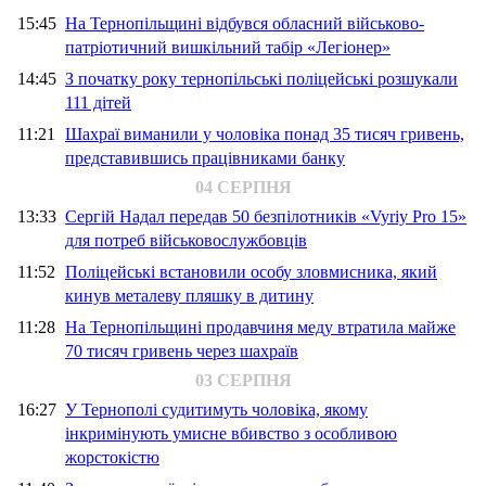
15:45
На Тернопільщині відбувся обласний військово-
патріотичний вишкільний табір «Легіонер»
14:45
З початку року тернопільські поліцейські розшукали
111 дітей
11:21
Шахраї виманили у чоловіка понад 35 тисяч гривень,
представившись працівниками банку
04 СЕРПНЯ
13:33
Сергій Надал передав 50 безпілотників «Vyriy Pro 15»
для потреб військовослужбовців
11:52
Поліцейські встановили особу зловмисника, який
кинув металеву пляшку в дитину
11:28
На Тернопільщині продавчиня меду втратила майже
70 тисяч гривень через шахраїв
03 СЕРПНЯ
16:27
У Тернополі судитимуть чоловіка, якому
інкримінують умисне вбивство з особливою
жорстокістю