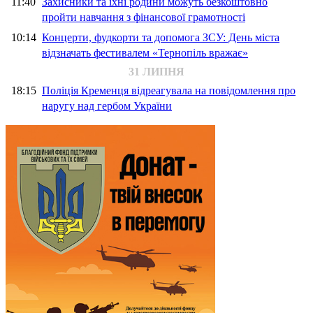
11:40
Захисники та їхні родини можуть безкоштовно
пройти навчання з фінансової грамотності
10:14
Концерти, фудкорти та допомога ЗСУ: День міста
відзначать фестивалем «Тернопіль вражає»
31 ЛИПНЯ
18:15
Поліція Кременця відреагувала на повідомлення про
наругу над гербом України