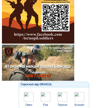
Гороскоп від ORAKUL
Овен
Рак
Терези
Козеріг