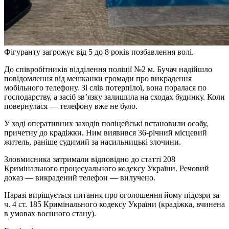
Фігуранту загрожує від 5 до 8 років позбавлення волі.
До співробітників відділення поліції №2 м. Бучач надійшло
повідомлення від мешканки громади про викрадення
мобільного телефону. Зі слів потерпілої, вона поралася по
господарству, а засіб зв’язку залишила на сходах будинку. Коли
повернулася — телефону вже не було.
У ході оперативних заходів поліцейські встановили особу,
причетну до крадіжки. Ним виявився 36-річний місцевий
житель, раніше судимий за насильницькі злочини.
Зловмисника затримали відповідно до статті 208
Кримінального процесуального кодексу України. Речовий
доказ — викрадений телефон — вилучено.
Наразі вирішується питання про оголошення йому підозри за
ч. 4 ст. 185 Кримінального кодексу України (крадіжка, вчинена
в умовах воєнного стану).