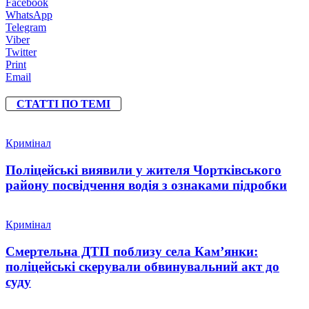
Facebook
WhatsApp
Telegram
Viber
Twitter
Print
Email
СТАТТІ ПО ТЕМІ
Кримінал
Поліцейські виявили у жителя Чортківського
району посвідчення водія з ознаками підробки
Кримінал
Смертельна ДТП поблизу села Кам’янки:
поліцейські скерували обвинувальний акт до
суду