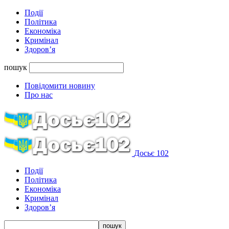
Події
Політика
Економіка
Кримінал
Здоров’я
пошук
Повідомити новину
Про нас
Досьє 102
Події
Політика
Економіка
Кримінал
Здоров’я