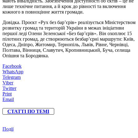
мають інвалідність. Забезпечення доступності об’єктів – це не
лише технічне питання, а й крок до рівності та включення
кожного в повноцінне життя громади.
Довідка. Проєкт «Рух без бар’єрів» реалізується Міністерством
розвитку громад та територій України в межах ініціативи
першої леді Олени Зеленської «Без бар’єрів». Він охоплює 15
пілотних громад, де створюються безбар’єрні маршрути: Київ,
Одеса, Дніпро, Житомир, Тернопіль, Львів, Рівне, Чернівці,
Полтава, Вінниця, Славутич, Кропивницький, Буча, селища
Опішня та Бородянка.
Facebook
WhatsApp
Telegram
Viber
Twitter
Print
Email
СТАТТІ ПО ТЕМІ
Події