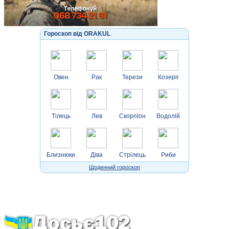
Гороскоп від ORAKUL
Овен
Рак
Терези
Козеріг
Тілець
Лев
Скорпіон
Водолій
Близнюки
Діва
Стрілець
Риби
Щоденний гороскоп