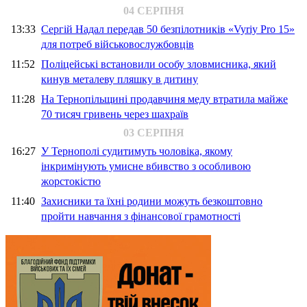
04 СЕРПНЯ
13:33
Сергій Надал передав 50 безпілотників «Vyriy Pro 15»
для потреб військовослужбовців
11:52
Поліцейські встановили особу зловмисника, який
кинув металеву пляшку в дитину
11:28
На Тернопільщині продавчиня меду втратила майже
70 тисяч гривень через шахраїв
03 СЕРПНЯ
16:27
У Тернополі судитимуть чоловіка, якому
інкримінують умисне вбивство з особливою
жорстокістю
11:40
Захисники та їхні родини можуть безкоштовно
пройти навчання з фінансової грамотності