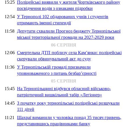
15:25
Поліцейські виявили у жителя Чортківського району
посвідчення водія з ознаками підробки
12:54
У Тернополі 102 обдарованих учнів і студентів
отримають іменні стипендії
11:58
Депутати схвалили Прогноз бюджету Тернопільської
міської територіальної громади на 2027-2029 роки
06 СЕРПНЯ
12:06
Смертельна ДТП поблизу села Кам’янки: поліцейські
скерували обвинувальний акт до суду
11:36
У Тернопільській громаді призначили
уповноваженого з питань безбар’єрності
05 СЕРПНЯ
15:45
На Тернопільщині відбувся обласний військово-
патріотичний вишкільний табір «Легіонер»
14:45
З початку року тернопільські поліцейські розшукали
111 дітей
11:21
Шахраї виманили у чоловіка понад 35 тисяч гривень,
представившись працівниками банку