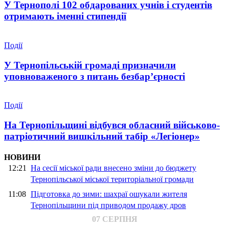
У Тернополі 102 обдарованих учнів і студентів
отримають іменні стипендії
Події
У Тернопільській громаді призначили
уповноваженого з питань безбар’єрності
Події
На Тернопільщині відбувся обласний військово-
патріотичний вишкільний табір «Легіонер»
НОВИНИ
12:21
На сесії міської ради внесено зміни до бюджету
Тернопільської міської територіальної громади
11:08
Підготовка до зими: шахраї ошукали жителя
Тернопільщини під приводом продажу дров
07 СЕРПНЯ