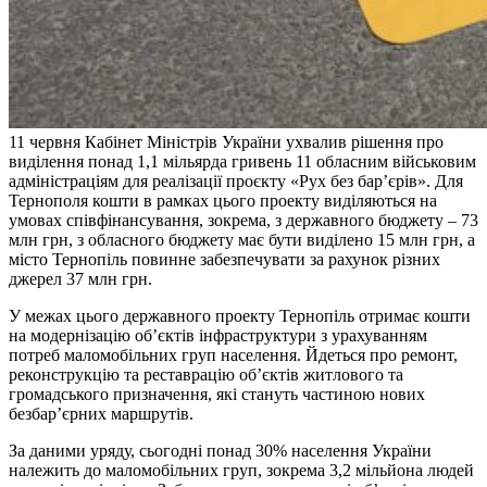
11 червня Кабінет Міністрів України ухвалив рішення про
виділення понад 1,1 мільярда гривень 11 обласним військовим
адміністраціям для реалізації проєкту «Рух без бар’єрів». Для
Тернополя кошти в рамках цього проекту виділяються на
умовах співфінансування, зокрема, з державного бюджету – 73
млн грн, з обласного бюджету має бути виділено 15 млн грн, а
місто Тернопіль повинне забезпечувати за рахунок різних
джерел 37 млн грн.
У межах цього державного проекту Тернопіль отримає кошти
на модернізацію об’єктів інфраструктури з урахуванням
потреб маломобільних груп населення. Йдеться про ремонт,
реконструкцію та реставрацію об’єктів житлового та
громадського призначення, які стануть частиною нових
безбар’єрних маршрутів.
За даними уряду, сьогодні понад 30% населення України
належить до маломобільних груп, зокрема 3,2 мільйона людей