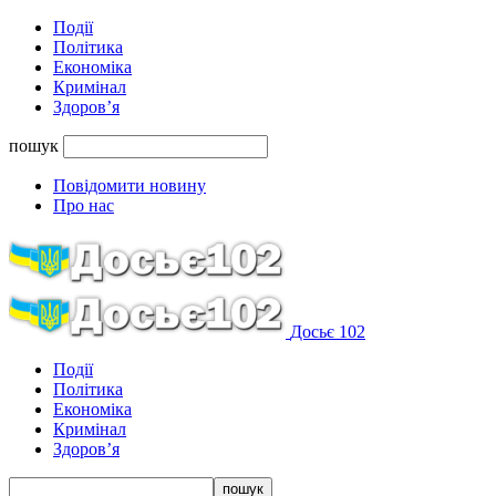
Події
Політика
Економіка
Кримінал
Здоров’я
пошук
Повідомити новину
Про нас
Досьє 102
Події
Політика
Економіка
Кримінал
Здоров’я