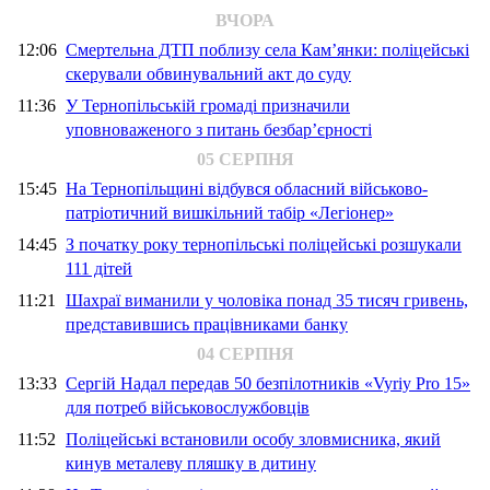
ВЧОРА
12:06
Смертельна ДТП поблизу села Кам’янки: поліцейські
скерували обвинувальний акт до суду
11:36
У Тернопільській громаді призначили
уповноваженого з питань безбар’єрності
05 СЕРПНЯ
15:45
На Тернопільщині відбувся обласний військово-
патріотичний вишкільний табір «Легіонер»
14:45
З початку року тернопільські поліцейські розшукали
111 дітей
11:21
Шахраї виманили у чоловіка понад 35 тисяч гривень,
представившись працівниками банку
04 СЕРПНЯ
13:33
Сергій Надал передав 50 безпілотників «Vyriy Pro 15»
для потреб військовослужбовців
11:52
Поліцейські встановили особу зловмисника, який
кинув металеву пляшку в дитину