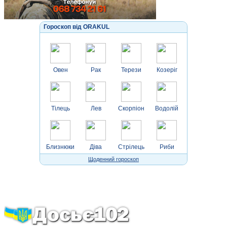
Гороскоп від ORAKUL
Овен
Рак
Терези
Козеріг
Тілець
Лев
Скорпіон
Водолій
Близнюки
Діва
Стрілець
Риби
Щоденний гороскоп