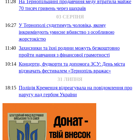
11:28
На Тернопільщині продавчиня меду втратила майже
70 тисяч гривень через шахраїв
03 СЕРПНЯ
16:27
У Тернополі судитимуть чоловіка, якому
інкримінують умисне вбивство з особливою
жорстокістю
11:40
Захисники та їхні родини можуть безкоштовно
пройти навчання з фінансової грамотності
10:14
Концерти, фудкорти та допомога ЗСУ: День міста
відзначать фестивалем «Тернопіль вражає»
31 ЛИПНЯ
18:15
Поліція Кременця відреагувала на повідомлення про
наругу над гербом України