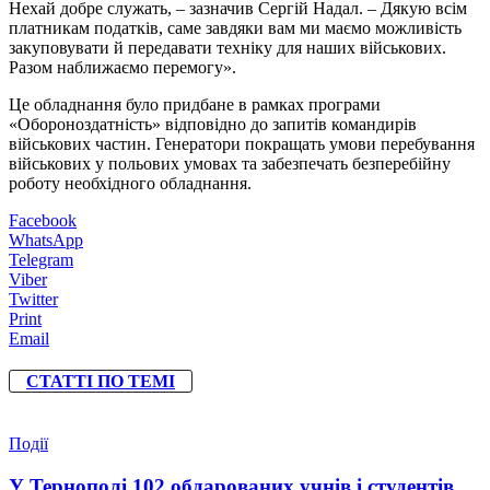
Нехай добре служать, – зазначив Сергій Надал. – Дякую всім
платникам податків, саме завдяки вам ми маємо можливість
закуповувати й передавати техніку для наших військових.
Разом наближаємо перемогу».
Це обладнання було придбане в рамках програми
«Обороноздатність» відповідно до запитів командирів
військових частин. Генератори покращать умови перебування
військових у польових умовах та забезпечать безперебійну
роботу необхідного обладнання.
Facebook
WhatsApp
Telegram
Viber
Twitter
Print
Email
СТАТТІ ПО ТЕМІ
Події
У Тернополі 102 обдарованих учнів і студентів