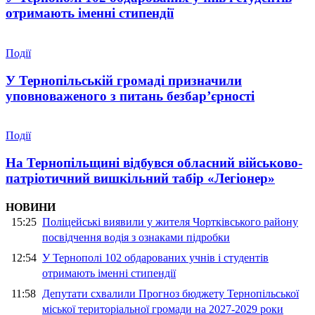
отримають іменні стипендії
Події
У Тернопільській громаді призначили
уповноваженого з питань безбар’єрності
Події
На Тернопільщині відбувся обласний військово-
патріотичний вишкільний табір «Легіонер»
НОВИНИ
15:25
Поліцейські виявили у жителя Чортківського району
посвідчення водія з ознаками підробки
12:54
У Тернополі 102 обдарованих учнів і студентів
отримають іменні стипендії
11:58
Депутати схвалили Прогноз бюджету Тернопільської
міської територіальної громади на 2027-2029 роки