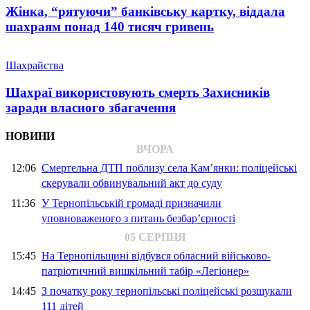
Жінка, “рятуючи” банківську картку, віддала
шахраям понад 140 тисяч гривень
Шахрайства
Шахраї використовують смерть Захисників
заради власного збагачення
НОВИНИ
ВЧОРА
12:06
Смертельна ДТП поблизу села Кам’янки: поліцейські
скерували обвинувальний акт до суду
11:36
У Тернопільській громаді призначили
уповноваженого з питань безбар’єрності
05 СЕРПНЯ
15:45
На Тернопільщині відбувся обласний військово-
патріотичний вишкільний табір «Легіонер»
14:45
З початку року тернопільські поліцейські розшукали
111 дітей