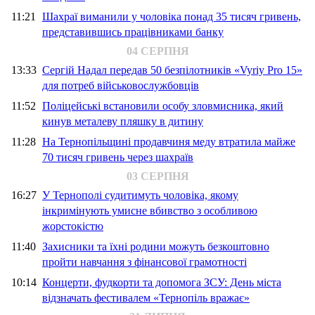
11:21
Шахраї виманили у чоловіка понад 35 тисяч гривень,
представившись працівниками банку
04 СЕРПНЯ
13:33
Сергій Надал передав 50 безпілотників «Vyriy Pro 15»
для потреб військовослужбовців
11:52
Поліцейські встановили особу зловмисника, який
кинув металеву пляшку в дитину
11:28
На Тернопільщині продавчиня меду втратила майже
70 тисяч гривень через шахраїв
03 СЕРПНЯ
16:27
У Тернополі судитимуть чоловіка, якому
інкримінують умисне вбивство з особливою
жорстокістю
11:40
Захисники та їхні родини можуть безкоштовно
пройти навчання з фінансової грамотності
10:14
Концерти, фудкорти та допомога ЗСУ: День міста
відзначать фестивалем «Тернопіль вражає»