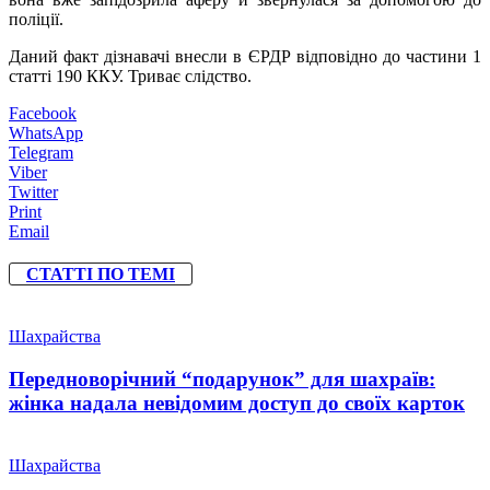
поліції.
Даний факт дізнавачі внесли в ЄРДР відповідно до частини 1
статті 190 ККУ. Триває слідство.
Facebook
WhatsApp
Telegram
Viber
Twitter
Print
Email
СТАТТІ ПО ТЕМІ
Шахрайства
Передноворічний “подарунок” для шахраїв:
жінка надала невідомим доступ до своїх карток
Шахрайства