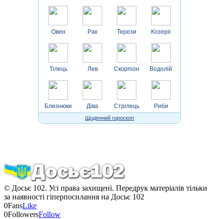
Овен
Рак
Терези
Козеріг
Тілець
Лев
Скорпіон
Водолій
Близнюки
Діва
Стрілець
Риби
Щоденний гороскоп
© Досьє 102. Усі права захищені. Передрук матеріалів тільки
за наявності гіперпосилання на Досьє 102
0
Fans
Like
0
Followers
Follow