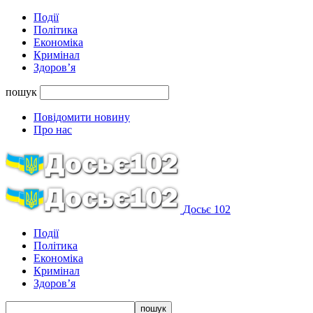
Події
Політика
Економіка
Кримінал
Здоров’я
пошук
Повідомити новину
Про нас
Досьє 102
Події
Політика
Економіка
Кримінал
Здоров’я