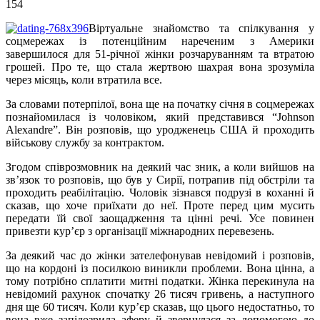
154
Віртуальне знайомство та спілкування у
соцмережах із потенційним нареченим з Америки
завершилося для 51-річної жінки розчаруванням та втратою
грошей. Про те, що стала жертвою шахрая вона зрозуміла
через місяць, коли втратила все.
За словами потерпілої, вона ще на початку січня в соцмережах
познайомилася із чоловіком, який представився “Johnson
Alexandre”. Він розповів, що уродженець США й проходить
військову службу за контрактом.
Згодом співрозмовник на деякий час зник, а коли вийшов на
зв’язок то розповів, що був у Сирії, потрапив під обстріли та
проходить реабілітацію. Чоловік зізнався подрузі в коханні й
сказав, що хоче приїхати до неї. Проте перед цим мусить
передати їй свої заощадження та цінні речі. Усе повинен
привезти кур’єр з організації міжнародних перевезень.
За деякий час до жінки зателефонував невідомий і розповів,
що на кордоні із посилкою виникли проблеми. Вона цінна, а
тому потрібно сплатити митні податки. Жінка перекинула на
невідомий рахунок спочатку 26 тисяч гривень, а наступного
дня ще 60 тисяч. Коли кур’єр сказав, що цього недостатньо, то
вона вже запідозрила аферу й звернулася за допомогою до