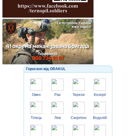
Гороскоп від ORAKUL
Овен
Рак
Терези
Козеріг
Тілець
Лев
Скорпіон
Водолій