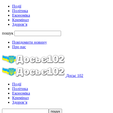
Події
Політика
Економіка
Кримінал
Здоров’я
пошук
Повідомити новину
Про нас
Досьє 102
Події
Політика
Економіка
Кримінал
Здоров’я