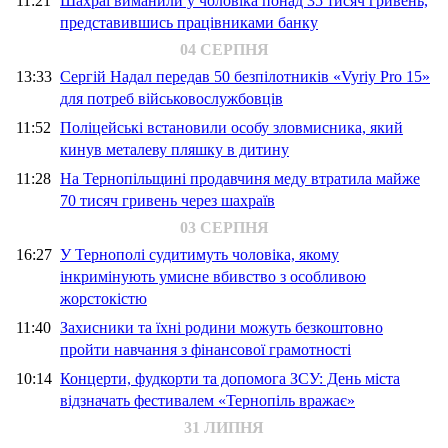
11:21
Шахраї виманили у чоловіка понад 35 тисяч гривень,
представившись працівниками банку
04 СЕРПНЯ
13:33
Сергій Надал передав 50 безпілотників «Vyriy Pro 15»
для потреб військовослужбовців
11:52
Поліцейські встановили особу зловмисника, який
кинув металеву пляшку в дитину
11:28
На Тернопільщині продавчиня меду втратила майже
70 тисяч гривень через шахраїв
03 СЕРПНЯ
16:27
У Тернополі судитимуть чоловіка, якому
інкримінують умисне вбивство з особливою
жорстокістю
11:40
Захисники та їхні родини можуть безкоштовно
пройти навчання з фінансової грамотності
10:14
Концерти, фудкорти та допомога ЗСУ: День міста
відзначать фестивалем «Тернопіль вражає»
31 ЛИПНЯ