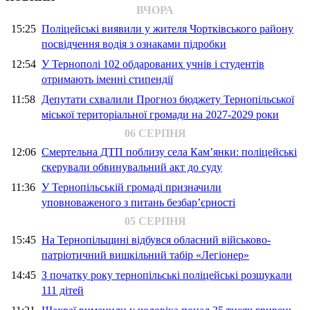
ВЧОРА
15:25
Поліцейські виявили у жителя Чортківського району
посвідчення водія з ознаками підробки
12:54
У Тернополі 102 обдарованих учнів і студентів
отримають іменні стипендії
11:58
Депутати схвалили Прогноз бюджету Тернопільської
міської територіальної громади на 2027-2029 роки
06 СЕРПНЯ
12:06
Смертельна ДТП поблизу села Кам’янки: поліцейські
скерували обвинувальний акт до суду
11:36
У Тернопільській громаді призначили
уповноваженого з питань безбар’єрності
05 СЕРПНЯ
15:45
На Тернопільщині відбувся обласний військово-
патріотичний вишкільний табір «Легіонер»
14:45
З початку року тернопільські поліцейські розшукали
111 дітей