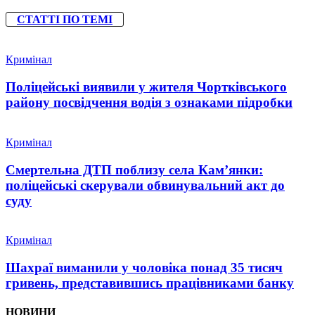
СТАТТІ ПО ТЕМІ
Кримінал
Поліцейські виявили у жителя Чортківського
району посвідчення водія з ознаками підробки
Кримінал
Смертельна ДТП поблизу села Кам’янки:
поліцейські скерували обвинувальний акт до
суду
Кримінал
Шахраї виманили у чоловіка понад 35 тисяч
гривень, представившись працівниками банку
НОВИНИ