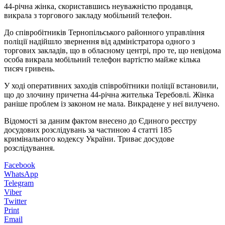
44-річна жінка, скориставшись неуважністю продавця,
викрала з торгового закладу мобільний телефон.
До співробітників Тернопільського районного управління
поліції надійшло звернення від адміністратора одного з
торгових закладів, що в обласному центрі, про те, що невідома
особа викрала мобільний телефон вартістю майже кілька
тисяч гривень.
У ході оперативних заходів співробітники поліції встановили,
що до злочину причетна 44-річна жителька Теребовлі. Жінка
раніше проблем із законом не мала. Викрадене у неї вилучено.
Відомості за даним фактом внесено до Єдиного реєстру
досудових розслідувань за частиною 4 статті 185
кримінального кодексу України. Триває досудове
розслідування.
Facebook
WhatsApp
Telegram
Viber
Twitter
Print
Email