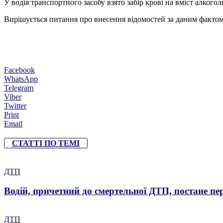
У водія транспортного засобу взято забір крові на вміст алког
Вирішується питання про внесення відомостей за даним фактом 
Facebook
WhatsApp
Telegram
Viber
Twitter
Print
Email
СТАТТІ ПО ТЕМІ
ДТП
Водій, причетний до смертельної ДТП, постане пер
ДТП