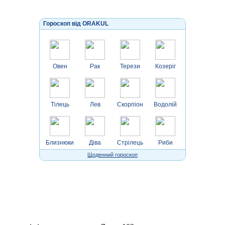
Гороскоп від ORAKUL
Овен
Рак
Терези
Козеріг
Тілець
Лев
Скорпіон
Водолій
Близнюки
Діва
Стрілець
Риби
Щоденний гороскоп