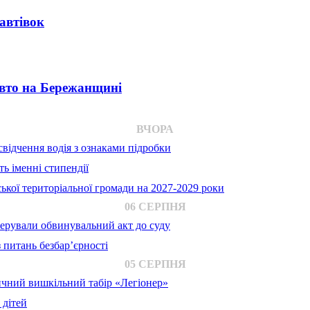
автівок
авто на Бережанщині
ВЧОРА
відчення водія з ознаками підробки
ь іменні стипендії
ької територіальної громади на 2027-2029 роки
06 СЕРПНЯ
ерували обвинувальний акт до суду
 питань безбар’єрності
05 СЕРПНЯ
ичний вишкільний табір «Легіонер»
 дітей