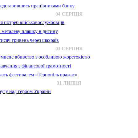
представившись працівниками банку
04 СЕРПНЯ
для потреб військовослужбовців
в металеву пляшку в дитину
исяч гривень через шахраїв
03 СЕРПНЯ
 умисне вбивство з особливою жорстокістю
авчання з фінансової грамотності
ачать фестивалем «Тернопіль вражає»
31 ЛИПНЯ
ругу над гербом України