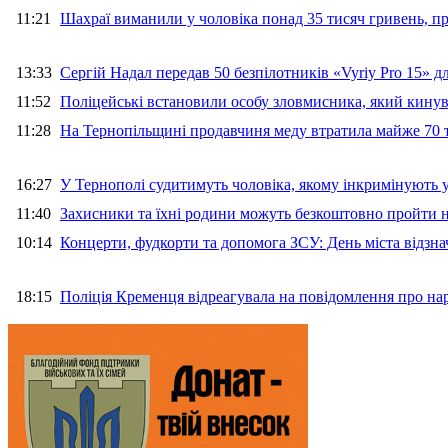
11:21
Шахраї виманили у чоловіка понад 35 тисяч гривень, 
13:33
Сергій Надал передав 50 безпілотників «Vyriy Pro 15» 
11:52
Поліцейські встановили особу зловмисника, який кину
11:28
На Тернопільщині продавчиня меду втратила майже 70 т
16:27
У Тернополі судитимуть чоловіка, якому інкримінують
11:40
Захисники та їхні родини можуть безкоштовно пройти н
10:14
Концерти, фудкорти та допомога ЗСУ: День міста відзн
18:15
Поліція Кременця відреагувала на повідомлення про на