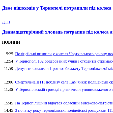
Двоє пішоходів у Тернополі потрапили під колеса 
ДТП
Дванадцятирічний хлопець потрапив під колеса 
НОВИНИ
15:25
Поліцейські виявили у жителя Чортківського району пос
12:54
У Тернополі 102 обдарованих учнів і студентів отримают
11:58
Депутати схвалили Прогноз бюджету Тернопільської міс
12:06
Смертельна ДТП поблизу села Кам’янки: поліцейські ск
11:36
У Тернопільській громаді призначили уповноваженого з
15:45
На Тернопільщині відбувся обласний військово-патріот
14:45
З початку року тернопільські поліцейські розшукали 111