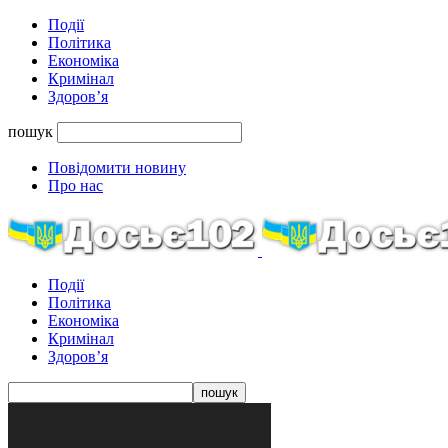
Події
Політика
Економіка
Кримінал
Здоров’я
пошук
Повідомити новину
Про нас
Події
Політика
Економіка
Кримінал
Здоров’я