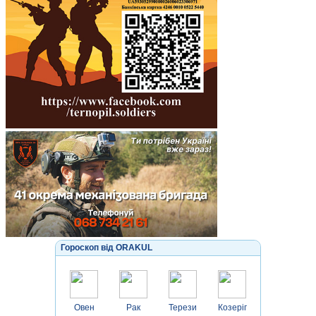
Гороскоп від ORAKUL
Овен
Рак
Терези
Козеріг