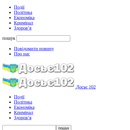
Події
Політика
Економіка
Кримінал
Здоров’я
пошук
Повідомити новину
Про нас
Досьє 102
Події
Політика
Економіка
Кримінал
Здоров’я