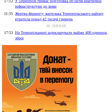
17:12
У Тернополі триває підготовка об’єктів критичної
інфраструктури до зими
11:35
Жертва фішингу: жителька Тернопільського району
втратила понад 42 тисячі гривень
30 ЛИПНЯ
17:53
На Тернопільщині задекларували майже 400 одиниць
зброї