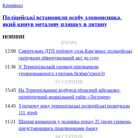
Кримінал
Поліцейські встановили особу зловмисника,
який кинув металеву пляшку в дитину
НОВИНИ
ВЧОРА
12:06
Смертельна ДТП поблизу села Кам’янки: поліцейські
скерували обвинувальний акт до суду
11:36
У Тернопільській громаді призначили
уповноваженого з питань безбар’єрності
05 СЕРПНЯ
15:45
На Тернопільщині відбувся обласний військово-
патріотичний вишкільний табір «Легіонер»
14:45
З початку року тернопільські поліцейські розшукали
111 дітей
11:21
Шахраї виманили у чоловіка понад 35 тисяч гривень,
представившись працівниками банку
04 СЕРПНЯ