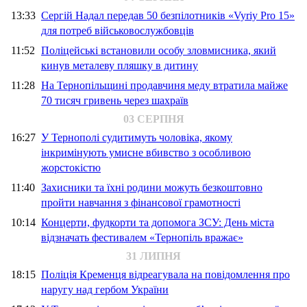
13:33
Сергій Надал передав 50 безпілотників «Vyriy Pro 15»
для потреб військовослужбовців
11:52
Поліцейські встановили особу зловмисника, який
кинув металеву пляшку в дитину
11:28
На Тернопільщині продавчиня меду втратила майже
70 тисяч гривень через шахраїв
03 СЕРПНЯ
16:27
У Тернополі судитимуть чоловіка, якому
інкримінують умисне вбивство з особливою
жорстокістю
11:40
Захисники та їхні родини можуть безкоштовно
пройти навчання з фінансової грамотності
10:14
Концерти, фудкорти та допомога ЗСУ: День міста
відзначать фестивалем «Тернопіль вражає»
31 ЛИПНЯ
18:15
Поліція Кременця відреагувала на повідомлення про
наругу над гербом України