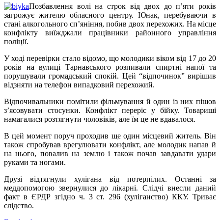
Позбавлення волі на строк від двох до п’яти років
загрожує жителю обласного центру. Юнак, перебуваючи в
стані алкогольного сп’яніння, побив двох перехожих. На місце
конфлікту виїжджали працівники районного управління
поліції.
У ході перевірки стало відомо, що молодики віком від 17 до 20
років на вулиці Тарнавського розпивали спиртні напої та
порушували громадський спокій. Цей “відпочинок” вирішив
відзняти на телефон випадковий перехожий.
Відпочивальники помітили фільмування й один із них пішов
з’ясовувати стосунки. Конфлікт переріс у бійку. Товариші
намагалися розтягнути чоловіків, але їм це не вдавалося.
В цей момент поруч проходив ще один місцевий житель. Він
також спробував врегулювати конфлікт, але молодик напав й
на нього, повалив на землю і також почав завдавати удари
руками та ногами.
Друзі відтягнули хулігана від потерпілих. Останні за
меддопомогою звернулися до лікарні. Слідчі внесли даний
факт в ЄРДР згідно ч. 3 ст. 296 (хуліганство) ККУ. Триває
слідство.