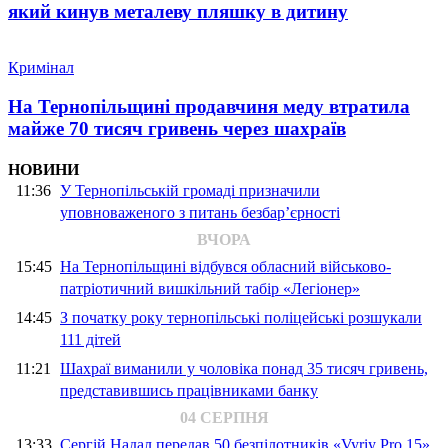
який кинув металеву пляшку в дитину
Кримінал
На Тернопільщині продавчиня меду втратила
майже 70 тисяч гривень через шахраїв
НОВИНИ
11:36
У Тернопільській громаді призначили
уповноваженого з питань безбар’єрності
ВЧОРА
15:45
На Тернопільщині відбувся обласний військово-
патріотичний вишкільний табір «Легіонер»
14:45
З початку року тернопільські поліцейські розшукали
111 дітей
11:21
Шахраї виманили у чоловіка понад 35 тисяч гривень,
представившись працівниками банку
04 СЕРПНЯ
13:33
Сергій Надал передав 50 безпілотників «Vyriy Pro 15»