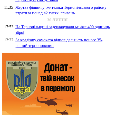
11:35
Жертва фішингу: жителька Тернопільського району
втратила понад 42 тисячі гривень
30 ЛИПНЯ
17:53
На Тернопільщині задекларували майже 400 одиниць
зброї
12:22
За крадіжку самоката відповідальність понесе 35-
річний тернополянин