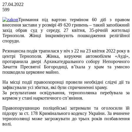
27.04.2022
599
Тримання під вартою терміном 60 діб з правом
внесення застави у розмірі 49 620 гривень – такий запобіжний
захід обрав суд у середу, 27 квітня, 35-річній жительці
Тернополя. Жінці інкримінують пошкодження релігійної
споруди.
Резонансна подія трапилася у ніч з 22 на 23 квітня 2022 року в
центрі Тернополя. Жінка, керуючи автомобілем «Ауді»,
протаранила двері Архикатедрального собору Непорочного
Зачаття Пресвятої Богородиці, в’їхала у храм та умисно
пошкодила церковне майно.
На місці події правоохоронці провели необхідні слідчі дії та
зафіксували усі збитки, які були спричиненні храму.
За результатами освідування, тернополянка перебувала за
кермом у стані наркотичного сп’яніння.
Правопорушницю поліцейські затримали та оголосили їй
підозру за ст. 178 Кримінального кодексу України. За вчинене
тернополянці може загрожувати до трьох років позбавлення
волі.