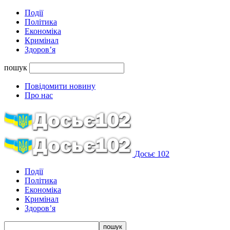
Події
Політика
Економіка
Кримінал
Здоров’я
пошук
Повідомити новину
Про нас
Досьє 102
Події
Політика
Економіка
Кримінал
Здоров’я