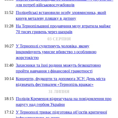
для потреб військовослужбовців
11:52
Поліцейські встановили особу зловмисника, який
кинув металеву пляшку в дитину
11:28
На Тернопільщині продавчиня меду втратила майже
70 тисяч гривень через шахраїв
03 СЕРПНЯ
16:27
У Тернополі судитимуть чоловіка, якому
інкримінують умисне вбивство з особливою
жорстокістю
11:40
Захисники та їхні родини можуть безкоштовно
пройти навчання з фінансової грамотності
10:14
Концерти, фудкорти та допомога ЗСУ: День міста
відзначать фестивалем «Тернопіль вражає»
31 ЛИПНЯ
18:15
Поліція Кременця відреагувала на повідомлення про
наругу над гербом України
17:12
У Тернополі триває підготовка об’єктів критичної
інфраструктури до зими