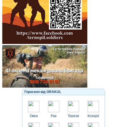
Гороскоп від ORAKUL
Овен
Рак
Терези
Козеріг