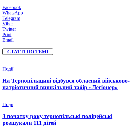
Facebook
WhatsApp
Telegram
Viber
Twitter
Print
Email
СТАТТІ ПО ТЕМІ
Події
На Тернопільщині відбувся обласний військово-
патріотичний вишкільний табір «Легіонер»
Події
З початку року тернопільські поліцейські
розшукали 111 дітей