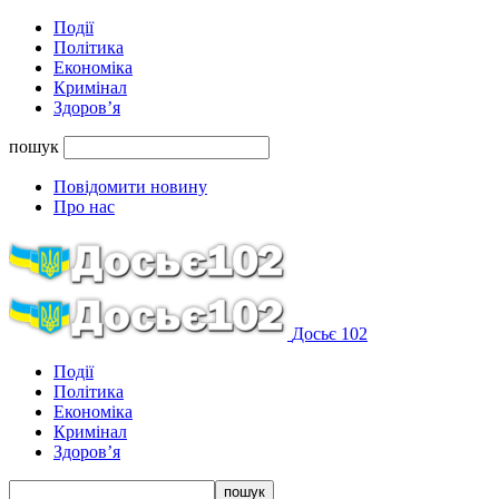
Події
Політика
Економіка
Кримінал
Здоров’я
пошук
Повідомити новину
Про нас
Досьє 102
Події
Політика
Економіка
Кримінал
Здоров’я