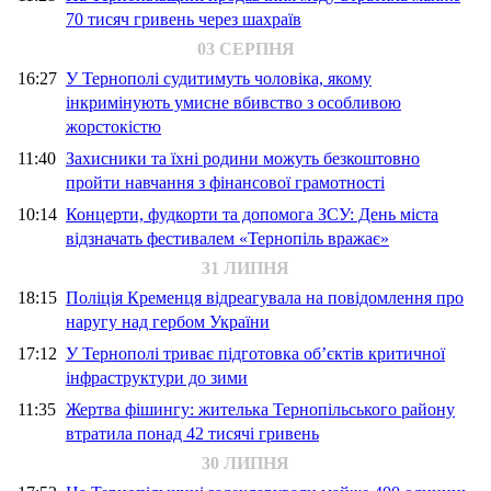
70 тисяч гривень через шахраїв
03 СЕРПНЯ
16:27
У Тернополі судитимуть чоловіка, якому
інкримінують умисне вбивство з особливою
жорстокістю
11:40
Захисники та їхні родини можуть безкоштовно
пройти навчання з фінансової грамотності
10:14
Концерти, фудкорти та допомога ЗСУ: День міста
відзначать фестивалем «Тернопіль вражає»
31 ЛИПНЯ
18:15
Поліція Кременця відреагувала на повідомлення про
наругу над гербом України
17:12
У Тернополі триває підготовка об’єктів критичної
інфраструктури до зими
11:35
Жертва фішингу: жителька Тернопільського району
втратила понад 42 тисячі гривень
30 ЛИПНЯ