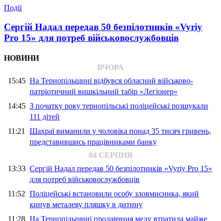
Події
Сергій Надал передав 50 безпілотників «Vyriy
Pro 15» для потреб військовослужбовців
НОВИНИ
ВЧОРА
15:45
На Тернопільщині відбувся обласний військово-
патріотичний вишкільний табір «Легіонер»
14:45
З початку року тернопільські поліцейські розшукали
111 дітей
11:21
Шахраї виманили у чоловіка понад 35 тисяч гривень,
представившись працівниками банку
04 СЕРПНЯ
13:33
Сергій Надал передав 50 безпілотників «Vyriy Pro 15»
для потреб військовослужбовців
11:52
Поліцейські встановили особу зловмисника, який
кинув металеву пляшку в дитину
11:28
На Тернопільщині продавчиня меду втратила майже