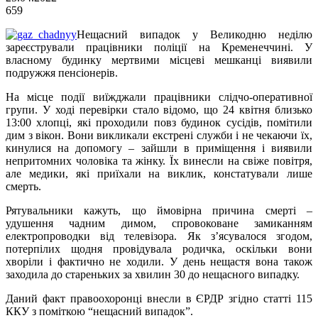
659
Нещасний випадок у Великодню неділю
зареєстрували працівники поліції на Кременеччині. У
власному будинку мертвими місцеві мешканці виявили
подружжя пенсіонерів.
На місце події виїжджали працівники слідчо-оперативної
групи. У ході перевірки стало відомо, що 24 квітня близько
13:00 хлопці, які проходили повз будинок сусідів, помітили
дим з вікон. Вони викликали екстрені служби і не чекаючи їх,
кинулися на допомогу – зайшли в приміщення і виявили
непритомних чоловіка та жінку. Їх винесли на свіже повітря,
але медики, які приїхали на виклик, констатували лише
смерть.
Рятувальники кажуть, що ймовірна причина смерті –
удушення чадним димом, спровоковане замиканням
електропроводки від телевізора. Як з’ясувалося згодом,
потерпілих щодня провідувала родичка, оскільки вони
хворіли і фактично не ходили. У день нещастя вона також
заходила до стареньких за хвилин 30 до нещасного випадку.
Даний факт правоохоронці внесли в ЄРДР згідно статті 115
ККУ з поміткою “нещасний випадок”.