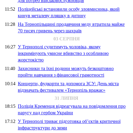
для потреб військовослужбовців
11:52
Поліцейські встановили особу зловмисника, який
кинув металеву пляшку в дитину
11:28
На Тернопільщині продавчиня меду втратила майже
70 тисяч гривень через шахраїв
03 СЕРПНЯ
16:27
У Тернополі судитимуть чоловіка, якому
інкримінують умисне вбивство з особливою
жорстокістю
11:40
Захисники та їхні родини можуть безкоштовно
пройти навчання з фінансової грамотності
10:14
Концерти, фудкорти та допомога ЗСУ: День міста
відзначать фестивалем «Тернопіль вражає»
31 ЛИПНЯ
18:15
Поліція Кременця відреагувала на повідомлення про
наругу над гербом України
17:12
У Тернополі триває підготовка об’єктів критичної
інфраструктури до зими