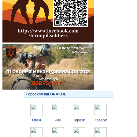
Гороскоп від ORAKUL
Овен
Рак
Терези
Козеріг