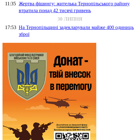
11:35
Жертва фішингу: жителька Тернопільського району
втратила понад 42 тисячі гривень
30 ЛИПНЯ
17:53
На Тернопільщині задекларували майже 400 одиниць
зброї