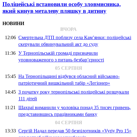
Поліцейські встановили особу зловмисника,
який кинув металеву пляшку в дитину
НОВИНИ
ВЧОРА
12:06
Смертельна ДТП поблизу села Кам’янки: поліцейські
скерували обвинувальний акт до суду
11:36
У Тернопільській громаді призначили
уповноваженого з питань безбар’єрності
05 СЕРПНЯ
15:45
На Тернопільщині відбувся обласний військово-
патріотичний вишкільний табір «Легіонер»
14:45
З початку року тернопільські поліцейські розшукали
111 дітей
11:21
Шахраї виманили у чоловіка понад 35 тисяч гривень,
представившись працівниками банку
04 СЕРПНЯ
13:33
Сергій Надал передав 50 безпілотників «Vyriy Pro 15»