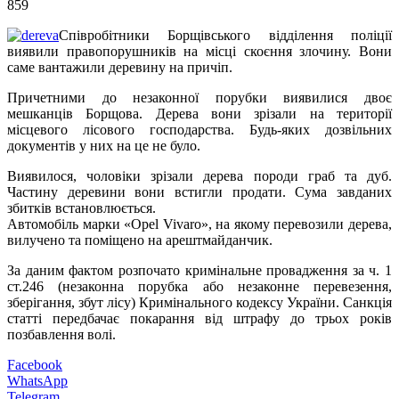
859
Співробітники Борщівського відділення поліції
виявили правопорушників на місці скоєння злочину. Вони
саме вантажили деревину на причіп.
Причетними до незаконної порубки виявилися двоє
мешканців Борщова. Дерева вони зрізали на території
місцевого лісового господарства. Будь-яких дозвільних
документів у них на це не було.
Виявилося, чоловіки зрізали дерева породи граб та дуб.
Частину деревини вони встигли продати. Сума завданих
збитків встановлюється.
Автомобіль марки «Opel Vivaro», на якому перевозили дерева,
вилучено та поміщено на арештмайданчик.
За даним фактом розпочато кримінальне провадження за ч. 1
ст.246 (незаконна порубка або незаконне перевезення,
зберігання, збут лісу) Кримінального кодексу України. Санкція
статті передбачає покарання від штрафу до трьох років
позбавлення волі.
Facebook
WhatsApp
Telegram