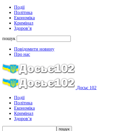
Події
Політика
Економіка
Кримінал
Здоров’я
пошук
Повідомити новину
Про нас
Досьє 102
Події
Політика
Економіка
Кримінал
Здоров’я