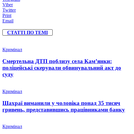
Viber
Twitter
Print
Email
СТАТТІ ПО ТЕМІ
Кримінал
Смертельна ДТП поблизу села Кам’янки:
поліцейські скерували обвинувальний акт до
суду
Кримінал
Шахраї виманили у чоловіка понад 35 тисяч
гривень, представившись працівниками банку
Кримінал